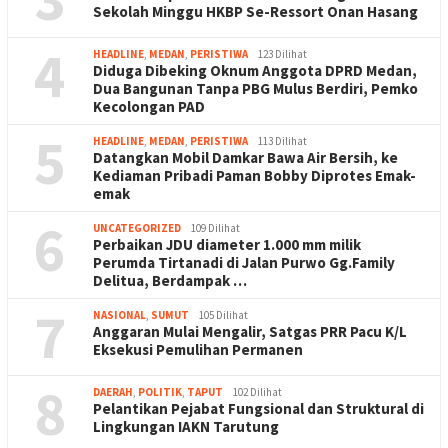
Sekolah Minggu HKBP Se-Ressort Onan Hasang
4
HEADLINE
,
MEDAN
,
PERISTIWA
123 Dilihat
Diduga Dibeking Oknum Anggota DPRD Medan,
Dua Bangunan Tanpa PBG Mulus Berdiri, Pemko
Kecolongan PAD
5
HEADLINE
,
MEDAN
,
PERISTIWA
113 Dilihat
Datangkan Mobil Damkar Bawa Air Bersih, ke
Kediaman Pribadi Paman Bobby Diprotes Emak-
emak
6
UNCATEGORIZED
109 Dilihat
Perbaikan JDU diameter 1.000 mm milik
Perumda Tirtanadi di Jalan Purwo Gg.Family
Delitua, Berdampak …
7
NASIONAL
,
SUMUT
105 Dilihat
Anggaran Mulai Mengalir, Satgas PRR Pacu K/L
Eksekusi Pemulihan Permanen
8
DAERAH
,
POLITIK
,
TAPUT
102 Dilihat
Pelantikan Pejabat Fungsional dan Struktural di
Lingkungan IAKN Tarutung