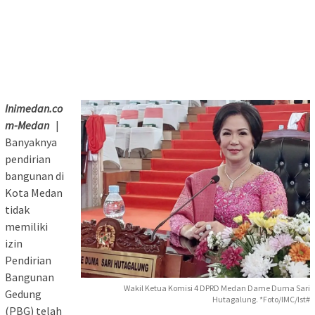
Inimedan.co
m-Medan
|
Banyaknya
pendirian
bangunan di
Kota Medan
tidak
memiliki
izin
Pendirian
Bangunan
Wakil Ketua Komisi 4 DPRD Medan Dame Duma Sari
Gedung
Hutagalung. *Foto/IMC/Ist#
(PBG) telah