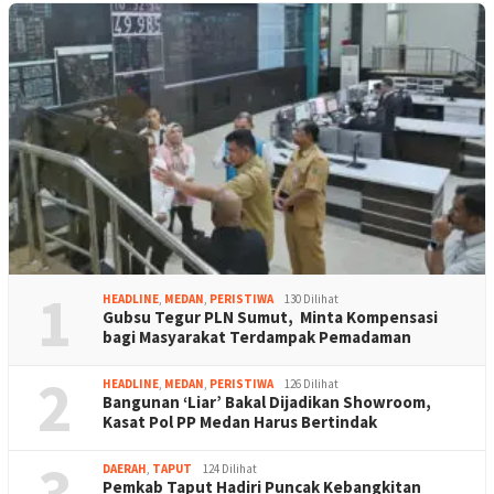
1
HEADLINE
,
MEDAN
,
PERISTIWA
130 Dilihat
Gubsu Tegur PLN Sumut, Minta Kompensasi
bagi Masyarakat Terdampak Pemadaman
2
HEADLINE
,
MEDAN
,
PERISTIWA
126 Dilihat
Bangunan ‘Liar’ Bakal Dijadikan Showroom,
Kasat Pol PP Medan Harus Bertindak
3
DAERAH
,
TAPUT
124 Dilihat
Pemkab Taput Hadiri Puncak Kebangkitan