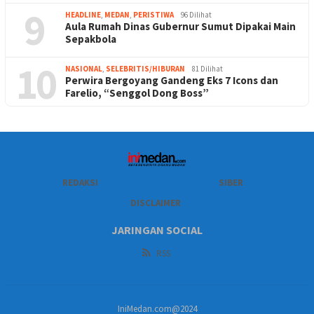
9
HEADLINE
,
MEDAN
,
PERISTIWA
96 Dilihat
Aula Rumah Dinas Gubernur Sumut Dipakai Main
Sepakbola
10
NASIONAL
,
SELEBRITIS/HIBURAN
81 Dilihat
Perwira Bergoyang Gandeng Eks 7 Icons dan
Farelio, “Senggol Dong Boss”
REDAKSI
SIBER
DISCLAIMER
JARINGAN SOCIAL
RSS
IniMedan.com@2024