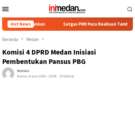
Loncat
Menu
ke
Mobile
konten
iamankan
Hot News
Satgas PRR Pacu Realisasi Tambahan TKD Aceh Rp
Beranda
Medan
Komisi 4 DPRD Medan Inisiasi
Pembentukan Pansus PBG
Redaksi
Kamis, 4 Juni 2026 - 19:08
35 Dilihat