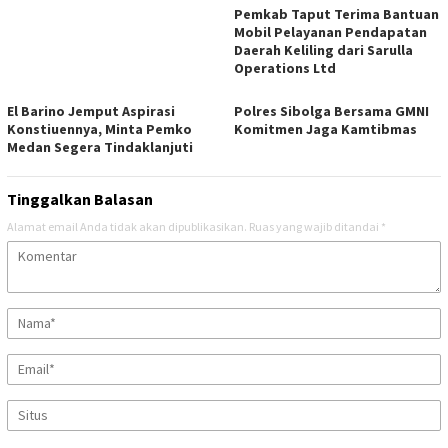
Pemkab Taput Terima Bantuan
Mobil Pelayanan Pendapatan
Daerah Keliling dari Sarulla
Operations Ltd
El Barino Jemput Aspirasi
Polres Sibolga Bersama GMNI
Konstiuennya, Minta Pemko
Komitmen Jaga Kamtibmas
Medan Segera Tindaklanjuti
Tinggalkan Balasan
Alamat email Anda tidak akan dipublikasikan.
Ruas yang wajib ditandai
*