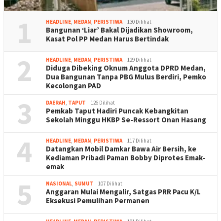
1
HEADLINE
,
MEDAN
,
PERISTIWA
130 Dilihat
Bangunan ‘Liar’ Bakal Dijadikan Showroom,
Kasat Pol PP Medan Harus Bertindak
2
HEADLINE
,
MEDAN
,
PERISTIWA
129 Dilihat
Diduga Dibeking Oknum Anggota DPRD Medan,
Dua Bangunan Tanpa PBG Mulus Berdiri, Pemko
Kecolongan PAD
3
DAERAH
,
TAPUT
126 Dilihat
Pemkab Taput Hadiri Puncak Kebangkitan
Sekolah Minggu HKBP Se-Ressort Onan Hasang
4
HEADLINE
,
MEDAN
,
PERISTIWA
117 Dilihat
Datangkan Mobil Damkar Bawa Air Bersih, ke
Kediaman Pribadi Paman Bobby Diprotes Emak-
emak
5
NASIONAL
,
SUMUT
107 Dilihat
Anggaran Mulai Mengalir, Satgas PRR Pacu K/L
Eksekusi Pemulihan Permanen