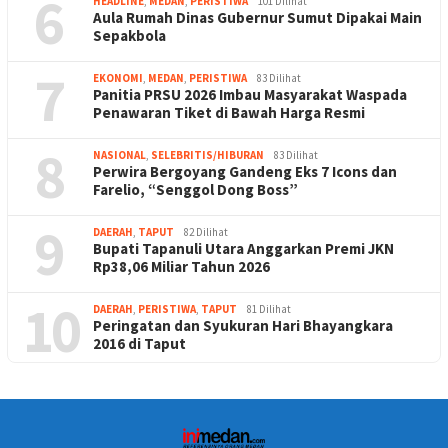
6
HEADLINE
,
MEDAN
,
PERISTIWA
101 Dilihat
Aula Rumah Dinas Gubernur Sumut Dipakai Main
Sepakbola
7
EKONOMI
,
MEDAN
,
PERISTIWA
83 Dilihat
Panitia PRSU 2026 Imbau Masyarakat Waspada
Penawaran Tiket di Bawah Harga Resmi
8
NASIONAL
,
SELEBRITIS/HIBURAN
83 Dilihat
Perwira Bergoyang Gandeng Eks 7 Icons dan
Farelio, “Senggol Dong Boss”
9
DAERAH
,
TAPUT
82 Dilihat
Bupati Tapanuli Utara Anggarkan Premi JKN
Rp38,06 Miliar Tahun 2026
10
DAERAH
,
PERISTIWA
,
TAPUT
81 Dilihat
Peringatan dan Syukuran Hari Bhayangkara
2016 di Taput