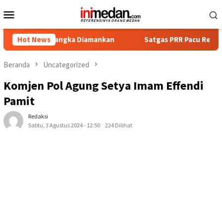
Loncat
Menu
ke
Mobile
konten
 Tersangka Diamankan
Hot News
Satgas PRR Pacu Realisasi Tambaha
Beranda
Uncategorized
Komjen Pol Agung Setya Imam Effendi
Pamit
Redaksi
Sabtu, 3 Agustus 2024 - 12:50
224 Dilihat