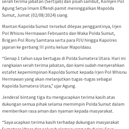
serah terima jabatan (Sertijab) dan pisah sambut, Komjen Pol
Agung Setya Imam Effendi pamit meninggalkan Mapolda
Sumut, Jumat (02/08/2024) siang.
Mantan Kapolda Sumut tersebut dilepas penggantinya, Irjen
Pol Whisnu Hermawan Februanto dan Waka Polda Sumut,
Brigjen Pol Rony Samtana serta para PJU hingga Kapolres
jajaran ke gerbang III pintu keluar Mapoldasu.
“Genap 1 tahun saya bertugas di Polda Sumatera Utara. Hari ini
rangkaian serah terima jabatan, dan kami sudah menyerahkan
estafet kepemimpinan Kapolda Sumut kepada Irjen Pol Whisnu
Hermawan yang akan melanjutkan tugas-tugas sebagai
Kapolda Sumatera Utara,” ujar Agung.
Jenderal bintang tiga itu mengucapkan terima kasih atas
dukungan semua pihak selama memimpin Polda Sumut dalam
memberikan rasa aman dan nyaman kepada masyarakat.
“Saya ucapkan terima kasih terhadap dukungan masyarakat
Sumatera Utara dan seluruh elemen yang ada di sini. Saya