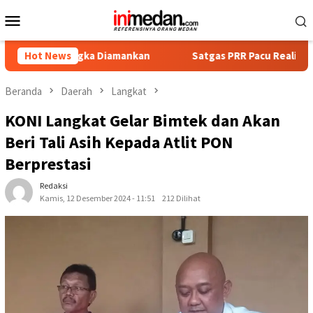
Loncat
Menu
ke
Mobile
konten
ersangka Diamankan
Hot News
Satgas PRR Pacu Realisasi Tambahan 
Beranda
Daerah
Langkat
KONI Langkat Gelar Bimtek dan Akan
Beri Tali Asih Kepada Atlit PON
Berprestasi
Redaksi
Kamis, 12 Desember 2024 - 11:51
212 Dilihat