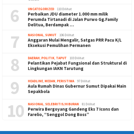
6
UNCATEGORIZED
110 Dilihat
Perbaikan JDU diameter 1.000 mm milik
Perumda Tirtanadi di Jalan Purwo Gg.Family
Delitua, Berdampak …
7
NASIONAL
,
SUMUT
106 Dilihat
Anggaran Mulai Mengalir, Satgas PRR Pacu K/L
Eksekusi Pemulihan Permanen
8
DAERAH
,
POLITIK
,
TAPUT
103 Dilihat
Pelantikan Pejabat Fungsional dan Struktural di
Lingkungan IAKN Tarutung
9
HEADLINE
,
MEDAN
,
PERISTIWA
97 Dilihat
Aula Rumah Dinas Gubernur Sumut Dipakai Main
Sepakbola
10
NASIONAL
,
SELEBRITIS/HIBURAN
81 Dilihat
Perwira Bergoyang Gandeng Eks 7 Icons dan
Farelio, “Senggol Dong Boss”