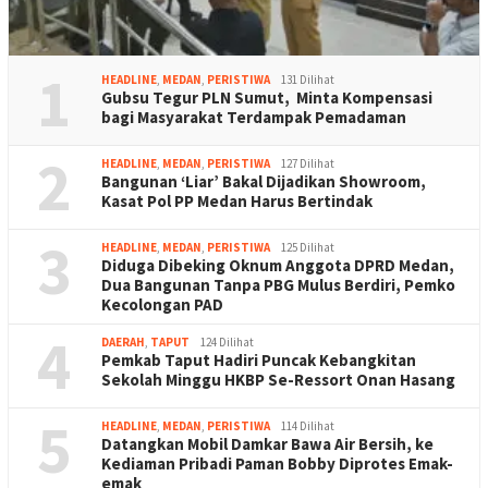
1
HEADLINE
,
MEDAN
,
PERISTIWA
131 Dilihat
Gubsu Tegur PLN Sumut, Minta Kompensasi
bagi Masyarakat Terdampak Pemadaman
2
HEADLINE
,
MEDAN
,
PERISTIWA
127 Dilihat
Bangunan ‘Liar’ Bakal Dijadikan Showroom,
Kasat Pol PP Medan Harus Bertindak
3
HEADLINE
,
MEDAN
,
PERISTIWA
125 Dilihat
Diduga Dibeking Oknum Anggota DPRD Medan,
Dua Bangunan Tanpa PBG Mulus Berdiri, Pemko
Kecolongan PAD
4
DAERAH
,
TAPUT
124 Dilihat
Pemkab Taput Hadiri Puncak Kebangkitan
Sekolah Minggu HKBP Se-Ressort Onan Hasang
5
HEADLINE
,
MEDAN
,
PERISTIWA
114 Dilihat
Datangkan Mobil Damkar Bawa Air Bersih, ke
Kediaman Pribadi Paman Bobby Diprotes Emak-
emak