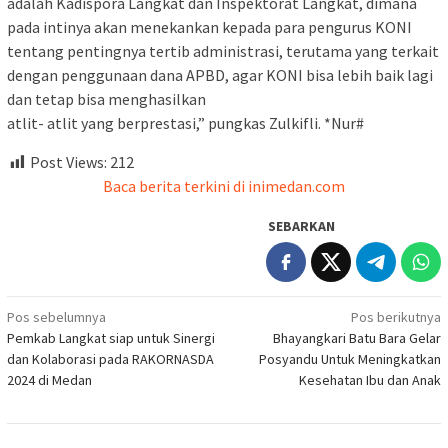
adalah Kadispora Langkat dan Inspektorat Langkat, dimana
pada intinya akan menekankan kepada para pengurus KONI
tentang pentingnya tertib administrasi, terutama yang terkait
dengan penggunaan dana APBD, agar KONI bisa lebih baik lagi
dan tetap bisa menghasilkan
atlit- atlit yang berprestasi,” pungkas Zulkifli. *Nur#
Post Views:
212
Baca berita terkini di inimedan.com
SEBARKAN
Navigasi
Pos sebelumnya
Pos berikutnya
Pemkab Langkat siap untuk Sinergi
Bhayangkari Batu Bara Gelar
pos
dan Kolaborasi pada RAKORNASDA
Posyandu Untuk Meningkatkan
2024 di Medan
Kesehatan Ibu dan Anak