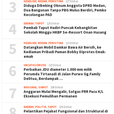
3
HEADLINE
,
MEDAN
,
PERISTIWA
127 Dilihat
Diduga Dibeking Oknum Anggota DPRD Medan,
Dua Bangunan Tanpa PBG Mulus Berdiri, Pemko
Kecolongan PAD
4
DAERAH
,
TAPUT
125 Dilihat
Pemkab Taput Hadiri Puncak Kebangkitan
Sekolah Minggu HKBP Se-Ressort Onan Hasang
5
HEADLINE
,
MEDAN
,
PERISTIWA
115 Dilihat
Datangkan Mobil Damkar Bawa Air Bersih, ke
Kediaman Pribadi Paman Bobby Diprotes Emak-
emak
6
UNCATEGORIZED
110 Dilihat
Perbaikan JDU diameter 1.000 mm milik
Perumda Tirtanadi di Jalan Purwo Gg.Family
Delitua, Berdampak …
7
NASIONAL
,
SUMUT
106 Dilihat
Anggaran Mulai Mengalir, Satgas PRR Pacu K/L
Eksekusi Pemulihan Permanen
8
DAERAH
,
POLITIK
,
TAPUT
105 Dilihat
Pelantikan Pejabat Fungsional dan Struktural di