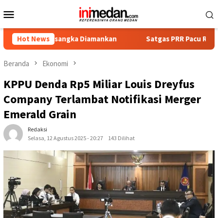
Loncat
Menu
ke
Mobile
konten
Tersangka Diamankan
Hot News
Satgas PRR Pacu Realisasi Tambahan
Beranda
Ekonomi
KPPU Denda Rp5 Miliar Louis Dreyfus
Company Terlambat Notifikasi Merger
Emerald Grain
Redaksi
Selasa, 12 Agustus 2025 - 20:27
143 Dilihat