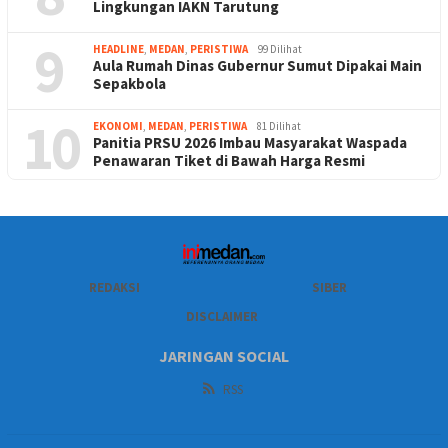
Lingkungan IAKN Tarutung
9
HEADLINE
,
MEDAN
,
PERISTIWA
99 Dilihat
Aula Rumah Dinas Gubernur Sumut Dipakai Main
Sepakbola
10
EKONOMI
,
MEDAN
,
PERISTIWA
81 Dilihat
Panitia PRSU 2026 Imbau Masyarakat Waspada
Penawaran Tiket di Bawah Harga Resmi
REDAKSI
SIBER
DISCLAIMER
JARINGAN SOCIAL
RSS