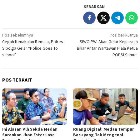
SEBARKAN
Navigasi
Pos sebelumnya
Pos berikutnya
Cegah Kenakalan Remaja, Polres
SIWO PWI Akan Gelar Kejuaraan
pos
Sibolga Gelar “Police Goes To
Biliar Antar Wartawan Piala Ketua
school”
POBSI Sumut
POS TERKAIT
Ini Alasan Plh Sekda Medan
Ruang Digital: Medan Tempur
Sarankan Jhon Ester Lase
Baru yang Tak Mengenal