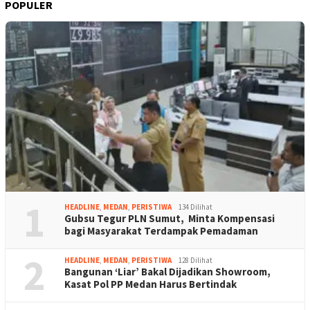
POPULER
1
HEADLINE
,
MEDAN
,
PERISTIWA
134 Dilihat
Gubsu Tegur PLN Sumut, Minta Kompensasi
bagi Masyarakat Terdampak Pemadaman
2
HEADLINE
,
MEDAN
,
PERISTIWA
128 Dilihat
Bangunan ‘Liar’ Bakal Dijadikan Showroom,
Kasat Pol PP Medan Harus Bertindak