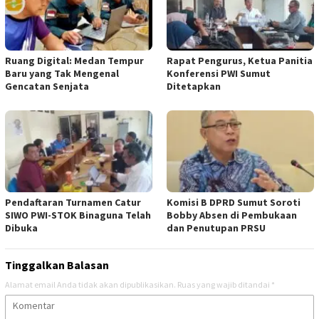
Ruang Digital: Medan Tempur
Rapat Pengurus, Ketua Panitia
Baru yang Tak Mengenal
Konferensi PWI Sumut
Gencatan Senjata
Ditetapkan
Pendaftaran Turnamen Catur
Komisi B DPRD Sumut Soroti
SIWO PWI-STOK Binaguna Telah
Bobby Absen di Pembukaan
Dibuka
dan Penutupan PRSU
Tinggalkan Balasan
Alamat email Anda tidak akan dipublikasikan.
Ruas yang wajib ditandai
*