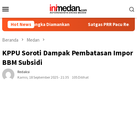
Loncat
Menu
ke
Mobile
konten
sangka Diamankan
Hot News
Satgas PRR Pacu Realisasi Tambahan TK
Beranda
Medan
KPPU Soroti Dampak Pembatasan Impor
BBM Subsidi
Redaksi
Kamis, 18 September 2025 - 21:35
105 Dilihat