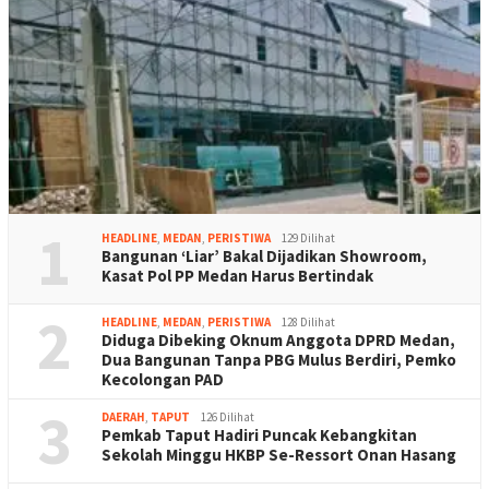
1
HEADLINE
,
MEDAN
,
PERISTIWA
129 Dilihat
Bangunan ‘Liar’ Bakal Dijadikan Showroom,
Kasat Pol PP Medan Harus Bertindak
2
HEADLINE
,
MEDAN
,
PERISTIWA
128 Dilihat
Diduga Dibeking Oknum Anggota DPRD Medan,
Dua Bangunan Tanpa PBG Mulus Berdiri, Pemko
Kecolongan PAD
3
DAERAH
,
TAPUT
126 Dilihat
Pemkab Taput Hadiri Puncak Kebangkitan
Sekolah Minggu HKBP Se-Ressort Onan Hasang