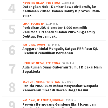
4
HEADLINE
,
MEDAN
,
PERISTIWA
116 Dilihat
Datangkan Mobil Damkar Bawa Air Bersih, ke
Kediaman Pribadi Paman Bobby Diprotes Emak-
emak
5
UNCATEGORIZED
111 Dilihat
Perbaikan JDU diameter 1.000 mm milik
Perumda Tirtanadi di Jalan Purwo Gg.Family
Delitua, Berdampak …
6
NASIONAL
,
SUMUT
107 Dilihat
Anggaran Mulai Mengalir, Satgas PRR Pacu K/L
Eksekusi Pemulihan Permanen
7
HEADLINE
,
MEDAN
,
PERISTIWA
101 Dilihat
Aula Rumah Dinas Gubernur Sumut Dipakai Main
Sepakbola
8
EKONOMI
,
MEDAN
,
PERISTIWA
83 Dilihat
Panitia PRSU 2026 Imbau Masyarakat Waspada
Penawaran Tiket di Bawah Harga Resmi
9
NASIONAL
,
SELEBRITIS/HIBURAN
83 Dilihat
Perwira Bergoyang Gandeng Eks 7 Icons dan