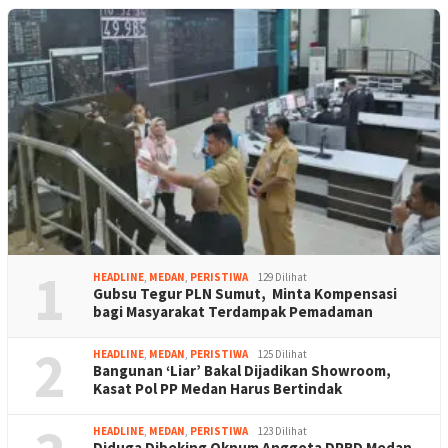
1
HEADLINE
,
MEDAN
,
PERISTIWA
129 Dilihat
Gubsu Tegur PLN Sumut, Minta Kompensasi
bagi Masyarakat Terdampak Pemadaman
2
HEADLINE
,
MEDAN
,
PERISTIWA
125 Dilihat
Bangunan ‘Liar’ Bakal Dijadikan Showroom,
Kasat Pol PP Medan Harus Bertindak
HEADLINE
,
MEDAN
,
PERISTIWA
123 Dilihat
Diduga Dibeking Oknum Anggota DPRD Medan,