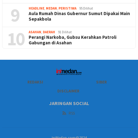
9
HEADLINE
,
MEDAN
,
PERISTIWA
95 Dilihat
Aula Rumah Dinas Gubernur Sumut Dipakai Main
Sepakbola
10
ASAHAN
,
DAERAH
91 Dilihat
Perangi Narkoba, Gubsu Kerahkan Patroli
Gabungan di Asahan
REDAKSI
SIBER
DISCLAIMER
JARINGAN SOCIAL
RSS
IniMedan.com@2024