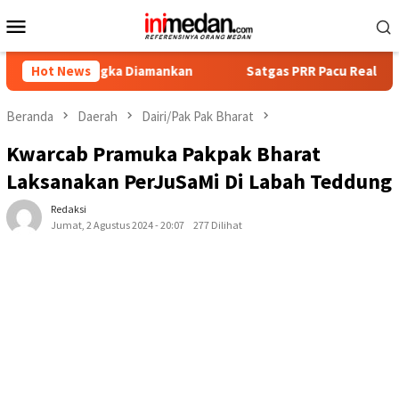
Loncat
Menu
ke
Mobile
konten
rsangka Diamankan
Hot News
Satgas PRR Pacu Realisasi Tambahan TK
Beranda
Daerah
Dairi/Pak Pak Bharat
Kwarcab Pramuka Pakpak Bharat
Laksanakan PerJuSaMi Di Labah Teddung
Redaksi
Jumat, 2 Agustus 2024 - 20:07
277 Dilihat