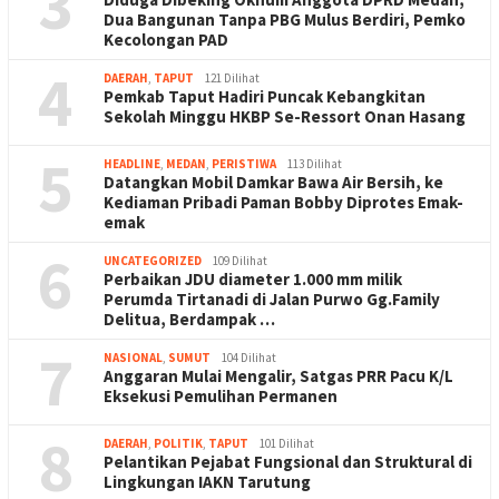
3
Dua Bangunan Tanpa PBG Mulus Berdiri, Pemko
Kecolongan PAD
4
DAERAH
,
TAPUT
121 Dilihat
Pemkab Taput Hadiri Puncak Kebangkitan
Sekolah Minggu HKBP Se-Ressort Onan Hasang
5
HEADLINE
,
MEDAN
,
PERISTIWA
113 Dilihat
Datangkan Mobil Damkar Bawa Air Bersih, ke
Kediaman Pribadi Paman Bobby Diprotes Emak-
emak
6
UNCATEGORIZED
109 Dilihat
Perbaikan JDU diameter 1.000 mm milik
Perumda Tirtanadi di Jalan Purwo Gg.Family
Delitua, Berdampak …
7
NASIONAL
,
SUMUT
104 Dilihat
Anggaran Mulai Mengalir, Satgas PRR Pacu K/L
Eksekusi Pemulihan Permanen
8
DAERAH
,
POLITIK
,
TAPUT
101 Dilihat
Pelantikan Pejabat Fungsional dan Struktural di
Lingkungan IAKN Tarutung