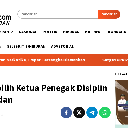
Pencarian
ERAH
NASIONAL
POLITIK
HIBURAN
KULINER
OLAHRAGA
N
SELEBRITIS/HIBURAN
ADVETORIAL
 Empat Tersangka Diamankan
Satgas PRR Pacu Realisasi T
CEGA
pilih Ketua Penegak Disiplin
dan
hat