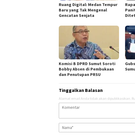
Ruang Digital: Medan Tempur
Rapa
Baru yang Tak Mengenal
Pani
Gencatan Senjata
Dite
Komisi B DPRD Sumut Soroti
Gubs
Bobby Absen di Pembukaan
Sumu
dan Penutupan PRSU
Tinggalkan Balasan
Alamat email Anda tidak akan dipublikasikan.
Ru