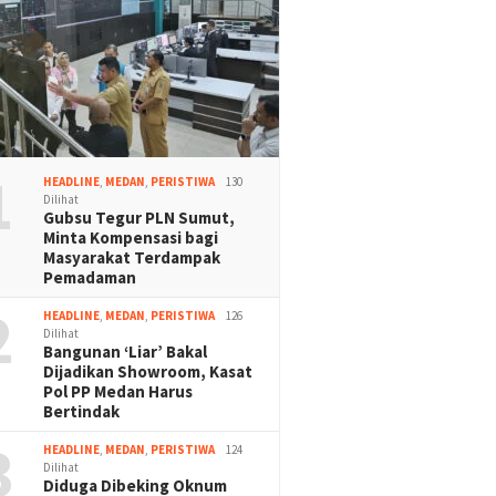
1
HEADLINE
,
MEDAN
,
PERISTIWA
130
Dilihat
Gubsu Tegur PLN Sumut,
Minta Kompensasi bagi
Masyarakat Terdampak
Pemadaman
2
HEADLINE
,
MEDAN
,
PERISTIWA
126
Dilihat
Bangunan ‘Liar’ Bakal
Dijadikan Showroom, Kasat
Pol PP Medan Harus
Bertindak
3
HEADLINE
,
MEDAN
,
PERISTIWA
124
Dilihat
Diduga Dibeking Oknum