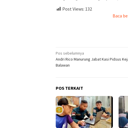
Post Views:
132
Baca be
Navigasi
Pos sebelumnya
Andri Rico Manurung Jabat Kasi Pidsus Kej
pos
Balawan
POS TERKAIT