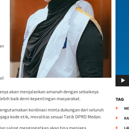
an
ul
anya akan menjalankan amanah dengan sebaiknya
lebih baik demi kepentingan masyarakat.
TAG
M
 mengutamakan kordinasi minta dukungan dari seluruh
ga kode etik, moralitas sesuai Tatib DPRD Medan.
KA
dan saling mengingatkan akan bisa menjaga
LA