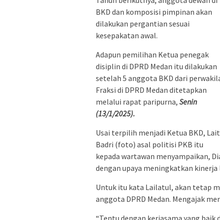
Tahun berikutnya, anggota dewan di
BKD dan komposisi pimpinan akan
dilakukan pergantian sesuai
kesepakatan awal.
Adapun pemilihan Ketua penegak
disiplin di DPRD Medan itu dilakukan
setelah 5 anggota BKD dari perwakil
Fraksi di DPRD Medan ditetapkan
melalui rapat paripurna,
Senin
(13/1/2025).
Usai terpilih menjadi Ketua BKD, Lait
Badri (foto) asal politisi PKB itu
kepada wartawan menyampaikan, Di
dengan upaya meningkatkan kinerja 
Untuk itu kata Lailatul, akan tetap
anggota DPRD Medan. Mengajak menja
“Tentu dengan kerjasama yang baik 