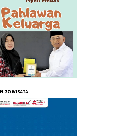
N GO WISATA
r