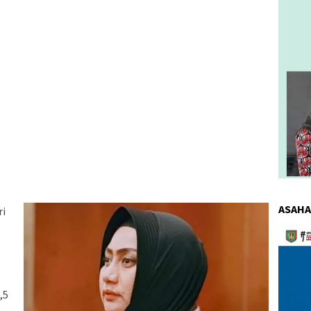
ASAHA
ri
Pemuta
Video
,5