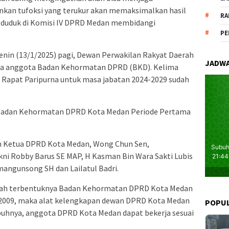
kan tufoksi yang terukur akan memaksimalkan hasil
RA
ng duduk di Komisi IV DPRD Medan membidangi
PE
Senin (13/1/2025) pagi, Dewan Perwakilan Rakyat Daerah
JADWA
a anggota Badan Kehormatan DPRD (BKD). Kelima
Rapat Paripurna untuk masa jabatan 2024-2029 sudah
Badan Kehormatan DPRD Kota Medan Periode Pertama
in Ketua DPRD Kota Medan, Wong Chun Sen,
i Robby Barus SE MAP, H Kasman Bin Wara Sakti Lubis
mangunsong SH dan Lailatul Badri.
elah terbentuknya Badan Kehormatan DPRD Kota Medan
 2009, maka alat kelengkapan dewan DPRD Kota Medan
POPU
buhnya, anggota DPRD Kota Medan dapat bekerja sesuai