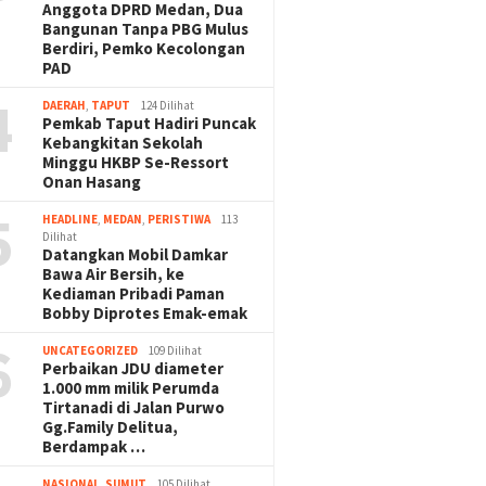
Anggota DPRD Medan, Dua
Bangunan Tanpa PBG Mulus
Berdiri, Pemko Kecolongan
PAD
4
DAERAH
,
TAPUT
124 Dilihat
Pemkab Taput Hadiri Puncak
Kebangkitan Sekolah
Minggu HKBP Se-Ressort
Onan Hasang
5
HEADLINE
,
MEDAN
,
PERISTIWA
113
Dilihat
Datangkan Mobil Damkar
Bawa Air Bersih, ke
Kediaman Pribadi Paman
Bobby Diprotes Emak-emak
6
UNCATEGORIZED
109 Dilihat
Perbaikan JDU diameter
1.000 mm milik Perumda
Tirtanadi di Jalan Purwo
Gg.Family Delitua,
Berdampak …
NASIONAL
,
SUMUT
105 Dilihat