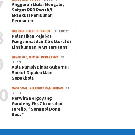
7
Anggaran Mulai Mengalir,
Satgas PRR Pacu K/L
Eksekusi Pemulihan
Permanen
8
DAERAH
,
POLITIK
,
TAPUT
102 Dilihat
Pelantikan Pejabat
Fungsional dan Struktural di
Lingkungan IAKN Tarutung
9
HEADLINE
,
MEDAN
,
PERISTIWA
96
Dilihat
Aula Rumah Dinas Gubernur
Sumut Dipakai Main
Sepakbola
0
NASIONAL
,
SELEBRITIS/HIBURAN
81
Dilihat
Perwira Bergoyang
Gandeng Eks 7 Icons dan
Farelio, “Senggol Dong
Boss”