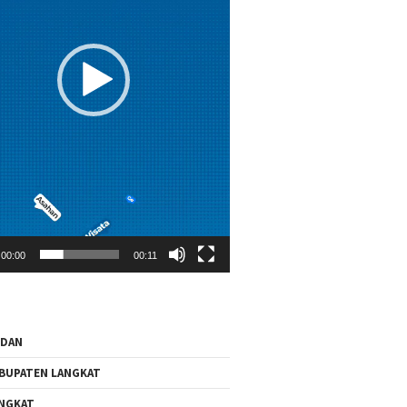
00:00
00:11
EDAN
BUPATEN LANGKAT
NGKAT