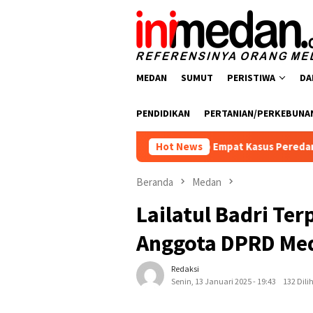
Loncat
ke
konten
MEDAN
SUMUT
PERISTIWA
DA
PENDIDIKAN
PERTANIAN/PERKEBUNA
ba Polres Batu Bara Ungkap Empat Kasus Peredaran Narkotika,
Hot News
Beranda
Medan
Lailatul Badri Ter
Anggota DPRD Me
Redaksi
Senin, 13 Januari 2025 - 19:43
132 Dili