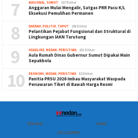
7
NASIONAL
,
SUMUT
107 Dilihat
Anggaran Mulai Mengalir, Satgas PRR Pacu K/L
Eksekusi Pemulihan Permanen
8
DAERAH
,
POLITIK
,
TAPUT
106 Dilihat
Pelantikan Pejabat Fungsional dan Struktural di
Lingkungan IAKN Tarutung
9
HEADLINE
,
MEDAN
,
PERISTIWA
101 Dilihat
Aula Rumah Dinas Gubernur Sumut Dipakai Main
Sepakbola
10
EKONOMI
,
MEDAN
,
PERISTIWA
82 Dilihat
Panitia PRSU 2026 Imbau Masyarakat Waspada
Penawaran Tiket di Bawah Harga Resmi
REDAKSI
SIBER
DISCLAIMER