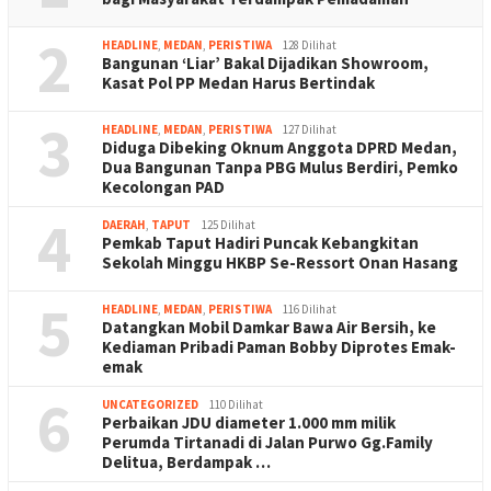
2
HEADLINE
,
MEDAN
,
PERISTIWA
128 Dilihat
Bangunan ‘Liar’ Bakal Dijadikan Showroom,
Kasat Pol PP Medan Harus Bertindak
3
HEADLINE
,
MEDAN
,
PERISTIWA
127 Dilihat
Diduga Dibeking Oknum Anggota DPRD Medan,
Dua Bangunan Tanpa PBG Mulus Berdiri, Pemko
Kecolongan PAD
4
DAERAH
,
TAPUT
125 Dilihat
Pemkab Taput Hadiri Puncak Kebangkitan
Sekolah Minggu HKBP Se-Ressort Onan Hasang
5
HEADLINE
,
MEDAN
,
PERISTIWA
116 Dilihat
Datangkan Mobil Damkar Bawa Air Bersih, ke
Kediaman Pribadi Paman Bobby Diprotes Emak-
emak
6
UNCATEGORIZED
110 Dilihat
Perbaikan JDU diameter 1.000 mm milik
Perumda Tirtanadi di Jalan Purwo Gg.Family
Delitua, Berdampak …