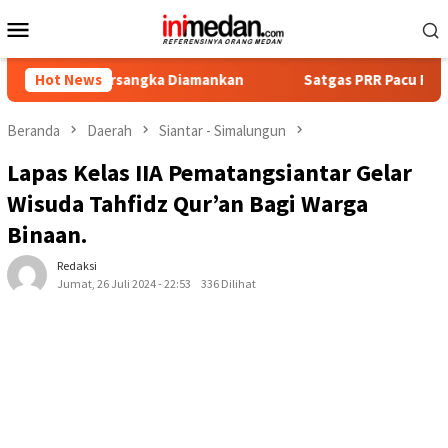
Loncat
Menu
ke
Mobile
konten
 Tersangka Diamankan
Hot News
Satgas PRR Pacu Realisasi Tambaha
Beranda
Daerah
Siantar - Simalungun
Lapas Kelas IIA Pematangsiantar Gelar
Wisuda Tahfidz Qur’an Bagi Warga
Binaan.
Redaksi
Jumat, 26 Juli 2024 - 22:53
336 Dilihat