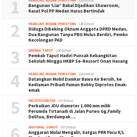
1
HEADLINE
,
MEDAN
,
PERISTIWA
129 Dilihat
Bangunan ‘Liar’ Bakal Dijadikan Showroom,
Kasat Pol PP Medan Harus Bertindak
2
HEADLINE
,
MEDAN
,
PERISTIWA
128 Dilihat
Diduga Dibeking Oknum Anggota DPRD Medan,
Dua Bangunan Tanpa PBG Mulus Berdiri, Pemko
Kecolongan PAD
3
DAERAH
,
TAPUT
126 Dilihat
Pemkab Taput Hadiri Puncak Kebangkitan
Sekolah Minggu HKBP Se-Ressort Onan Hasang
4
HEADLINE
,
MEDAN
,
PERISTIWA
116 Dilihat
Datangkan Mobil Damkar Bawa Air Bersih, ke
Kediaman Pribadi Paman Bobby Diprotes Emak-
emak
5
UNCATEGORIZED
111 Dilihat
Perbaikan JDU diameter 1.000 mm milik
Perumda Tirtanadi di Jalan Purwo Gg.Family
Delitua, Berdampak …
6
NASIONAL
,
SUMUT
107 Dilihat
Anggaran Mulai Mengalir, Satgas PRR Pacu K/L