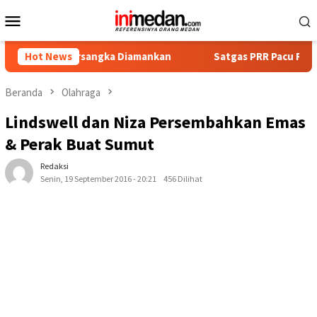
Loncat
Menu
ke
Mobile
konten
t Tersangka Diamankan
Hot News
Satgas PRR Pacu Realisasi Tambah
Beranda
Olahraga
Lindswell dan Niza Persembahkan Emas
& Perak Buat Sumut
Redaksi
Senin, 19 September 2016 - 20:21
456 Dilihat