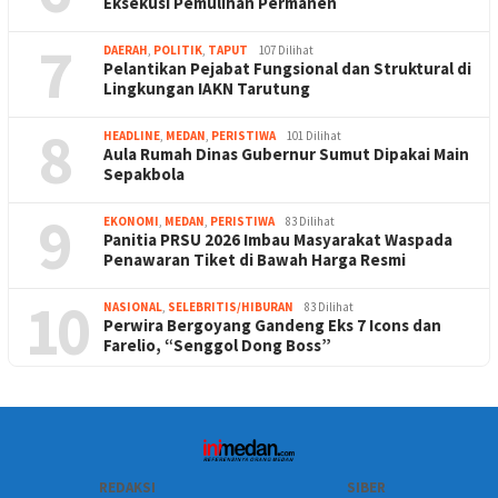
Eksekusi Pemulihan Permanen
7
DAERAH
,
POLITIK
,
TAPUT
107 Dilihat
Pelantikan Pejabat Fungsional dan Struktural di
Lingkungan IAKN Tarutung
8
HEADLINE
,
MEDAN
,
PERISTIWA
101 Dilihat
Aula Rumah Dinas Gubernur Sumut Dipakai Main
Sepakbola
9
EKONOMI
,
MEDAN
,
PERISTIWA
83 Dilihat
Panitia PRSU 2026 Imbau Masyarakat Waspada
Penawaran Tiket di Bawah Harga Resmi
10
NASIONAL
,
SELEBRITIS/HIBURAN
83 Dilihat
Perwira Bergoyang Gandeng Eks 7 Icons dan
Farelio, “Senggol Dong Boss”
REDAKSI
SIBER