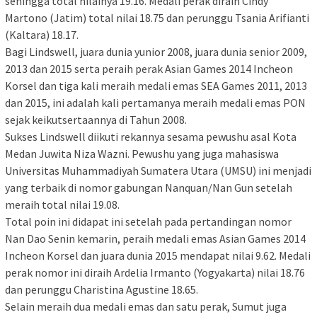
sehingga total nilainya 19.16. Medali perak diraih Cindy
Martono (Jatim) total nilai 18.75 dan perunggu Tsania Arifianti
(Kaltara) 18.17.
Bagi Lindswell, juara dunia yunior 2008, juara dunia senior 2009,
2013 dan 2015 serta peraih perak Asian Games 2014 Incheon
Korsel dan tiga kali meraih medali emas SEA Games 2011, 2013
dan 2015, ini adalah kali pertamanya meraih medali emas PON
sejak keikutsertaannya di Tahun 2008.
Sukses Lindswell diikuti rekannya sesama pewushu asal Kota
Medan Juwita Niza Wazni. Pewushu yang juga mahasiswa
Universitas Muhammadiyah Sumatera Utara (UMSU) ini menjadi
yang terbaik di nomor gabungan Nanquan/Nan Gun setelah
meraih total nilai 19.08.
Total poin ini didapat ini setelah pada pertandingan nomor
Nan Dao Senin kemarin, peraih medali emas Asian Games 2014
Incheon Korsel dan juara dunia 2015 mendapat nilai 9.62. Medali
perak nomor ini diraih Ardelia Irmanto (Yogyakarta) nilai 18.76
dan perunggu Charistina Agustine 18.65.
Selain meraih dua medali emas dan satu perak, Sumut juga