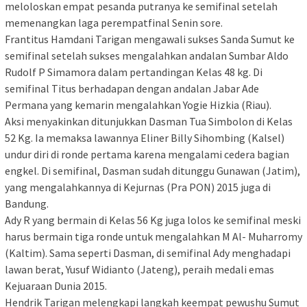
meloloskan empat pesanda putranya ke semifinal setelah
memenangkan laga perempatfinal Senin sore.
Frantitus Hamdani Tarigan mengawali sukses Sanda Sumut ke
semifinal setelah sukses mengalahkan andalan Sumbar Aldo
Rudolf P Simamora dalam pertandingan Kelas 48 kg. Di
semifinal Titus berhadapan dengan andalan Jabar Ade
Permana yang kemarin mengalahkan Yogie Hizkia (Riau).
Aksi menyakinkan ditunjukkan Dasman Tua Simbolon di Kelas
52 Kg. Ia memaksa lawannya Eliner Billy Sihombing (Kalsel)
undur diri di ronde pertama karena mengalami cedera bagian
engkel. Di semifinal, Dasman sudah ditunggu Gunawan (Jatim),
yang mengalahkannya di Kejurnas (Pra PON) 2015 juga di
Bandung.
Ady R yang bermain di Kelas 56 Kg juga lolos ke semifinal meski
harus bermain tiga ronde untuk mengalahkan M Al- Muharromy
(Kaltim). Sama seperti Dasman, di semifinal Ady menghadapi
lawan berat, Yusuf Widianto (Jateng), peraih medali emas
Kejuaraan Dunia 2015.
Hendrik Tarigan melengkapi langkah keempat pewushu Sumut