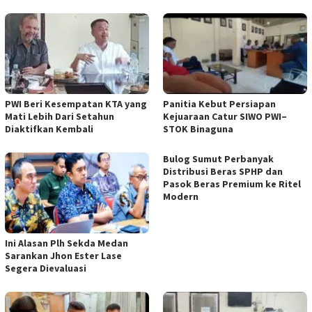
PWI Beri Kesempatan KTA yang
Panitia Kebut Persiapan
Mati Lebih Dari Setahun
Kejuaraan Catur SIWO PWI–
Diaktifkan Kembali
STOK Binaguna
Bulog Sumut Perbanyak
Distribusi Beras SPHP dan
Pasok Beras Premium ke Ritel
Modern
Ini Alasan Plh Sekda Medan
Sarankan Jhon Ester Lase
Segera Dievaluasi