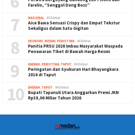
6
Farelio, “Senggol Dong Boss”
7
NASIONAL
85 Dilihat
Aice Bawa Sensasi Crispy dan Empat Tekstur
Sekaligus dalam Satu Gigitan
8
EKONOMI
,
MEDAN
,
PERISTIWA
84 Dilihat
Panitia PRSU 2026 Imbau Masyarakat Waspada
Penawaran Tiket di Bawah Harga Resmi
9
DAERAH
,
PERISTIWA
,
TAPUT
84 Dilihat
Peringatan dan Syukuran Hari Bhayangkara
2016 di Taput
10
DAERAH
,
TAPUT
84 Dilihat
Bupati Tapanuli Utara Anggarkan Premi JKN
Rp38,06 Miliar Tahun 2026