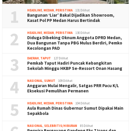
1
HEADLINE
,
MEDAN
,
PERISTIWA
131 Dilihat
Bangunan ‘Liar’ Bakal Dijadikan Showroom,
Kasat Pol PP Medan Harus Bertindak
2
HEADLINE
,
MEDAN
,
PERISTIWA
130 Dilihat
Diduga Dibeking Oknum Anggota DPRD Medan,
Dua Bangunan Tanpa PBG Mulus Berdiri, Pemko
Kecolongan PAD
3
DAERAH
,
TAPUT
127 Dilihat
Pemkab Taput Hadiri Puncak Kebangkitan
Sekolah Minggu HKBP Se-Ressort Onan Hasang
4
NASIONAL
,
SUMUT
109 Dilihat
Anggaran Mulai Mengalir, Satgas PRR Pacu K/L
Eksekusi Pemulihan Permanen
5
HEADLINE
,
MEDAN
,
PERISTIWA
104 Dilihat
Aula Rumah Dinas Gubernur Sumut Dipakai Main
Sepakbola
NASIONAL
,
SELEBRITIS/HIBURAN
85 Dilihat
Perwira Bergoyang Gandeng Eks 7 Icons dan