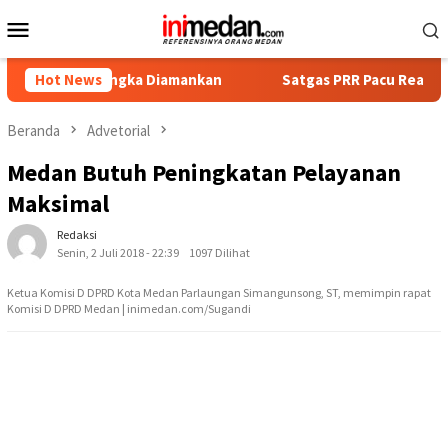
Loncat
Menu
ke
Mobile
konten
rsangka Diamankan
Hot News
Satgas PRR Pacu Realisasi Tambahan T
Beranda
Advetorial
Medan Butuh Peningkatan Pelayanan
Maksimal
Redaksi
Senin, 2 Juli 2018 - 22:39
1097 Dilihat
Ketua Komisi D DPRD Kota Medan Parlaungan Simangunsong, ST, memimpin rapat
Komisi D DPRD Medan | inimedan.com/Sugandi