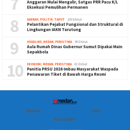
7
Anggaran Mulai Mengalir, Satgas PRR Pacu K/L
Eksekusi Pemulihan Permanen
8
DAERAH
,
POLITIK
,
TAPUT
105 Dilihat
Pelantikan Pejabat Fungsional dan Struktural di
Lingkungan IAKN Tarutung
9
HEADLINE
,
MEDAN
,
PERISTIWA
99 Dilihat
Aula Rumah Dinas Gubernur Sumut Dipakai Main
Sepakbola
10
EKONOMI
,
MEDAN
,
PERISTIWA
81 Dilihat
Panitia PRSU 2026 Imbau Masyarakat Waspada
Penawaran Tiket di Bawah Harga Resmi
REDAKSI
SIBER
DISCLAIMER