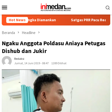
Loncat
Menu
ke
Mobile
konten
Tersangka Diamankan
Hot News
Satgas PRR Pacu Realisasi Tambahan
Beranda
Headline
Ngaku Anggota Poldasu Aniaya Petugas
Dishub dan Jukir
Redaksi
Jumat, 14 Juni 2019 - 08:47
1289 Dilihat