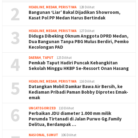
2
HEADLINE
,
MEDAN
,
PERISTIWA
128 Dilihat
Bangunan ‘Liar’ Bakal Dijadikan Showroom,
Kasat Pol PP Medan Harus Bertindak
3
HEADLINE
,
MEDAN
,
PERISTIWA
127 Dilihat
Diduga Dibeking Oknum Anggota DPRD Medan,
Dua Bangunan Tanpa PBG Mulus Berdiri, Pemko
Kecolongan PAD
4
DAERAH
,
TAPUT
125 Dilihat
Pemkab Taput Hadiri Puncak Kebangkitan
Sekolah Minggu HKBP Se-Ressort Onan Hasang
5
HEADLINE
,
MEDAN
,
PERISTIWA
116 Dilihat
Datangkan Mobil Damkar Bawa Air Bersih, ke
Kediaman Pribadi Paman Bobby Diprotes Emak-
emak
6
UNCATEGORIZED
110 Dilihat
Perbaikan JDU diameter 1.000 mm milik
Perumda Tirtanadi di Jalan Purwo Gg.Family
Delitua, Berdampak …
NASIONAL
,
SUMUT
106 Dilihat