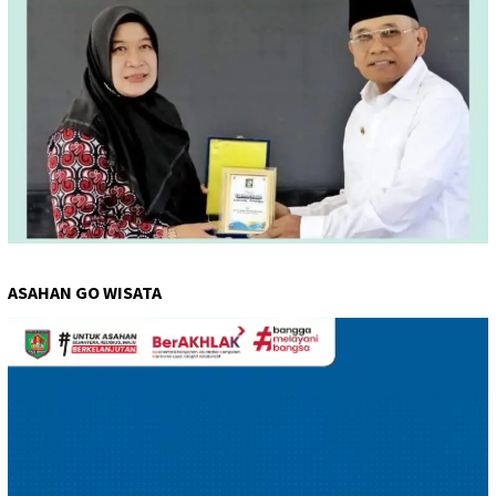
ASAHAN GO WISATA
Pemutar
Video