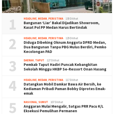
1
HEADLINE
,
MEDAN
,
PERISTIWA
130 Dilihat
Bangunan ‘Liar’ Bakal Dijadikan Showroom,
Kasat Pol PP Medan Harus Bertindak
2
HEADLINE
,
MEDAN
,
PERISTIWA
129 Dilihat
Diduga Dibeking Oknum Anggota DPRD Medan,
Dua Bangunan Tanpa PBG Mulus Berdiri, Pemko
Kecolongan PAD
3
DAERAH
,
TAPUT
127 Dilihat
Pemkab Taput Hadiri Puncak Kebangkitan
Sekolah Minggu HKBP Se-Ressort Onan Hasang
4
HEADLINE
,
MEDAN
,
PERISTIWA
117 Dilihat
Datangkan Mobil Damkar Bawa Air Bersih, ke
Kediaman Pribadi Paman Bobby Diprotes Emak-
emak
5
NASIONAL
,
SUMUT
107 Dilihat
Anggaran Mulai Mengalir, Satgas PRR Pacu K/L
Eksekusi Pemulihan Permanen