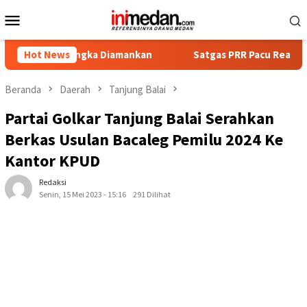
Loncat
Menu
ke
Mobile
konten
sangka Diamankan
Hot News
Satgas PRR Pacu Realisasi Tambahan TK
Beranda
Daerah
Tanjung Balai
Partai Golkar Tanjung Balai Serahkan
Berkas Usulan Bacaleg Pemilu 2024 Ke
Kantor KPUD
Redaksi
Senin, 15 Mei 2023 - 15:16
291 Dilihat