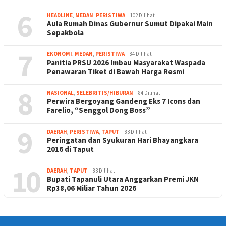
6
HEADLINE
,
MEDAN
,
PERISTIWA
102 Dilihat
Aula Rumah Dinas Gubernur Sumut Dipakai Main
Sepakbola
7
EKONOMI
,
MEDAN
,
PERISTIWA
84 Dilihat
Panitia PRSU 2026 Imbau Masyarakat Waspada
Penawaran Tiket di Bawah Harga Resmi
8
NASIONAL
,
SELEBRITIS/HIBURAN
84 Dilihat
Perwira Bergoyang Gandeng Eks 7 Icons dan
Farelio, “Senggol Dong Boss”
9
DAERAH
,
PERISTIWA
,
TAPUT
83 Dilihat
Peringatan dan Syukuran Hari Bhayangkara
2016 di Taput
10
DAERAH
,
TAPUT
83 Dilihat
Bupati Tapanuli Utara Anggarkan Premi JKN
Rp38,06 Miliar Tahun 2026