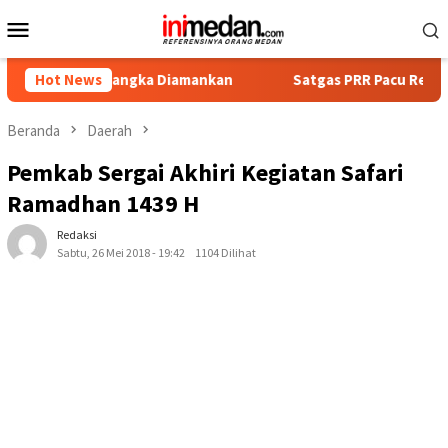
Loncat
Menu
ke
Mobile
konten
 Tersangka Diamankan
Hot News
Satgas PRR Pacu Realisasi Tambaha
Beranda
Daerah
Pemkab Sergai Akhiri Kegiatan Safari
Ramadhan 1439 H
Redaksi
Sabtu, 26 Mei 2018 - 19:42
1104 Dilihat