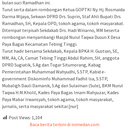
bulan suci Ramadhan ini.
Turut serta dalam rombongan Ketua GOPTKI Ny. Hj. Rosmaida
Darma Wijaya, Sekwan DPRD Drs. Suprin, Staf Ahli Bupati Drs.
Ramadhan, SH, Kepala OPD, tokoh agama, tokoh masyarakat.
Ditempat terpisah Sekdakab Drs. Hadi Winarno, MM beserta
rombongan menyambangi Masjid Nurul Taqwa Dusun X Desa
Paya Bagas Kecamatan Tebing Tinggi.
Turut hadir bersama Sekdakab, Kepala BPKA H. Gustian, SE,
MM, Ak, CA, Camat Tebing Tinggi Abdul Rahim, SH, anggota
DPRD Sugiatik, S.Ag dan Togar Situmorang, Kabag
Pemerintahan Muhammad Wahyudhi, S.STP, Kabid e-
government Diskominfo Muhammad Fadhil Isa, S.STP,
Mubaligh Dauli Damanik, S.Ag dan Sulaiman (Sule), BKM Nurul
Taqwa H.M.Kholil, Kades Paya Bagas Imam Mahyuzar, Kades
Paya Mabar Irwansyah, tokoh agama, tokoh masyarakat,
jurnalis, serta masyarakat sekitar.[nur]
Post Views:
1,104
Baca berita terkini di inimedan.com