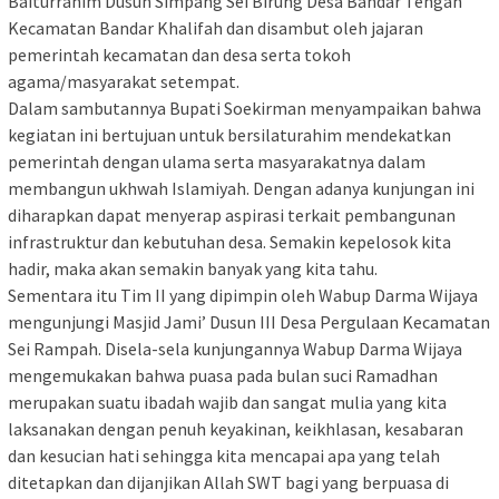
Baiturrahim Dusun Simpang Sei Birung Desa Bandar Tengah
Kecamatan Bandar Khalifah dan disambut oleh jajaran
pemerintah kecamatan dan desa serta tokoh
agama/masyarakat setempat.
Dalam sambutannya Bupati Soekirman menyampaikan bahwa
kegiatan ini bertujuan untuk bersilaturahim mendekatkan
pemerintah dengan ulama serta masyarakatnya dalam
membangun ukhwah Islamiyah. Dengan adanya kunjungan ini
diharapkan dapat menyerap aspirasi terkait pembangunan
infrastruktur dan kebutuhan desa. Semakin kepelosok kita
hadir, maka akan semakin banyak yang kita tahu.
Sementara itu Tim II yang dipimpin oleh Wabup Darma Wijaya
mengunjungi Masjid Jami’ Dusun III Desa Pergulaan Kecamatan
Sei Rampah. Disela-sela kunjungannya Wabup Darma Wijaya
mengemukakan bahwa puasa pada bulan suci Ramadhan
merupakan suatu ibadah wajib dan sangat mulia yang kita
laksanakan dengan penuh keyakinan, keikhlasan, kesabaran
dan kesucian hati sehingga kita mencapai apa yang telah
ditetapkan dan dijanjikan Allah SWT bagi yang berpuasa di