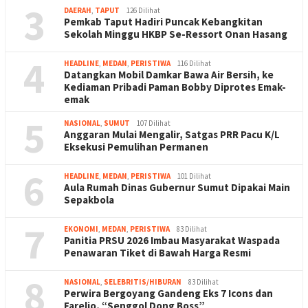
3
DAERAH
,
TAPUT
126 Dilihat
Pemkab Taput Hadiri Puncak Kebangkitan
Sekolah Minggu HKBP Se-Ressort Onan Hasang
4
HEADLINE
,
MEDAN
,
PERISTIWA
116 Dilihat
Datangkan Mobil Damkar Bawa Air Bersih, ke
Kediaman Pribadi Paman Bobby Diprotes Emak-
emak
5
NASIONAL
,
SUMUT
107 Dilihat
Anggaran Mulai Mengalir, Satgas PRR Pacu K/L
Eksekusi Pemulihan Permanen
6
HEADLINE
,
MEDAN
,
PERISTIWA
101 Dilihat
Aula Rumah Dinas Gubernur Sumut Dipakai Main
Sepakbola
7
EKONOMI
,
MEDAN
,
PERISTIWA
83 Dilihat
Panitia PRSU 2026 Imbau Masyarakat Waspada
Penawaran Tiket di Bawah Harga Resmi
8
NASIONAL
,
SELEBRITIS/HIBURAN
83 Dilihat
Perwira Bergoyang Gandeng Eks 7 Icons dan
Farelio, “Senggol Dong Boss”