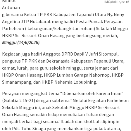
Binhot
IMC/dok.le/ist-r#
Aritonan
g bersama Ketua TP PKK Kabupaten Tapanuli Utara Ny. Neny
Angelina JTP Hutabarat menghadiri Pesta Puncak Perayaan
Parheheon ( kebangunan/kebangkitan rohani) Sekolah Minggu
HKBP Se-Ressort Onan Hasang yang berlangsung meriah,
Minggu (14/6/2026).
Kegiatan juga hadiri Anggota DPRD Dapil V Jufri Sitompul,
pengurus TP PKK dan Dekranasda Kabupaten Tapanuli Utara,
camat, lurah, para guru sekolah minggu, serta jemaat dari
HKBP Onan Hasang, HKBP Lumban Garaga Nahornop, HKBP
Simanampang, dan HKBP Nehemia Lobupining.
Perayaan mengangkat tema “Dibenarkan oleh karena Iman”
(Galatia 2:15-21) dengan subtema “Melalui kegiatan Parheheon
Sekolah Minggu ini, anak Sekolah Minggu HKBP Se-Ressort
Onan Hasang semakin hidup memuliakan Tuhan dengan
menjadi berkat bagi sesama.”Ibadah dan khotbah dipimpin
oleh Pdt. Toho Sinaga yang menekankan tiga pokok utama,