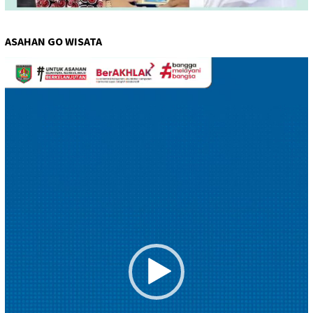
ASAHAN GO WISATA
Pemutar
Video