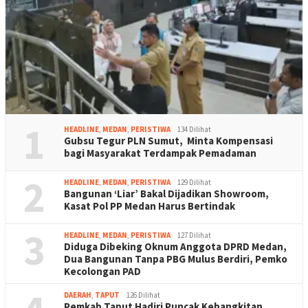
1
HEADLINE
,
MEDAN
,
PERISTIWA
134 Dilihat
Gubsu Tegur PLN Sumut, Minta Kompensasi
bagi Masyarakat Terdampak Pemadaman
2
HEADLINE
,
MEDAN
,
PERISTIWA
129 Dilihat
Bangunan ‘Liar’ Bakal Dijadikan Showroom,
Kasat Pol PP Medan Harus Bertindak
3
HEADLINE
,
MEDAN
,
PERISTIWA
127 Dilihat
Diduga Dibeking Oknum Anggota DPRD Medan,
Dua Bangunan Tanpa PBG Mulus Berdiri, Pemko
Kecolongan PAD
DAERAH
,
TAPUT
126 Dilihat
Pemkab Taput Hadiri Puncak Kebangkitan