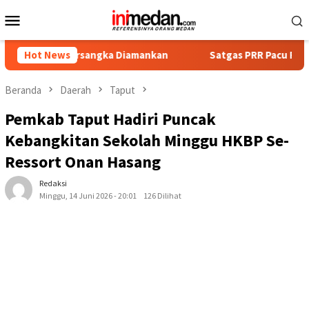
Loncat
Menu
ke
Mobile
konten
Tersangka Diamankan
Hot News
Satgas PRR Pacu Realisasi Tambahan
Beranda
Daerah
Taput
Pemkab Taput Hadiri Puncak
Kebangkitan Sekolah Minggu HKBP Se-
Ressort Onan Hasang
Redaksi
Minggu, 14 Juni 2026 - 20:01
126 Dilihat