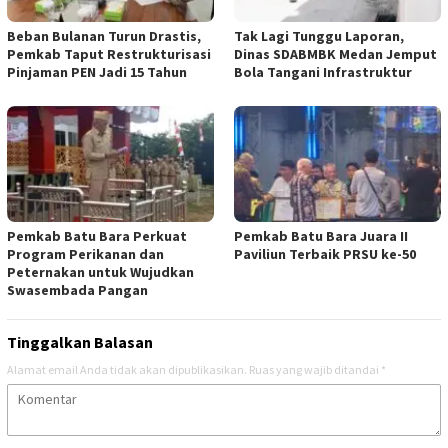
Beban Bulanan Turun Drastis,
Tak Lagi Tunggu Laporan,
Pemkab Taput Restrukturisasi
Dinas SDABMBK Medan Jemput
Pinjaman PEN Jadi 15 Tahun‎
Bola Tangani Infrastruktur
Pemkab Batu Bara Perkuat
Pemkab Batu Bara Juara II
Program Perikanan dan
Paviliun Terbaik PRSU ke-50
Peternakan untuk Wujudkan
Swasembada Pangan
Tinggalkan Balasan
Alamat email Anda tidak akan dipublikasikan.
Ruas yang wajib ditandai
*