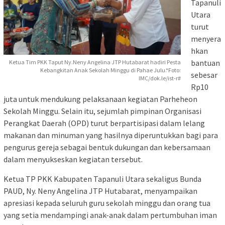
Tapanuli
Utara
turut
menyera
hkan
bantuan
Ketua Tim PKK Taput Ny.Neny Angelina JTP Hutabarat hadiri Pesta
Kebangkitan Anak Sekolah Minggu di Pahae Julu.*Foto:
sebesar
IMC/dok.le/ist-r#
Rp10
juta untuk mendukung pelaksanaan kegiatan Parheheon
Sekolah Minggu. Selain itu, sejumlah pimpinan Organisasi
Perangkat Daerah (OPD) turut berpartisipasi dalam lelang
makanan dan minuman yang hasilnya diperuntukkan bagi para
pengurus gereja sebagai bentuk dukungan dan kebersamaan
dalam menyukseskan kegiatan tersebut.
Ketua TP PKK Kabupaten Tapanuli Utara sekaligus Bunda
PAUD, Ny. Neny Angelina JTP Hutabarat, menyampaikan
apresiasi kepada seluruh guru sekolah minggu dan orang tua
yang setia mendampingi anak-anak dalam pertumbuhan iman