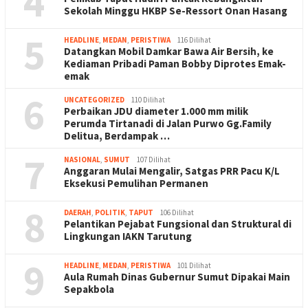
4
Sekolah Minggu HKBP Se-Ressort Onan Hasang
5
HEADLINE
,
MEDAN
,
PERISTIWA
116 Dilihat
Datangkan Mobil Damkar Bawa Air Bersih, ke
Kediaman Pribadi Paman Bobby Diprotes Emak-
emak
6
UNCATEGORIZED
110 Dilihat
Perbaikan JDU diameter 1.000 mm milik
Perumda Tirtanadi di Jalan Purwo Gg.Family
Delitua, Berdampak …
7
NASIONAL
,
SUMUT
107 Dilihat
Anggaran Mulai Mengalir, Satgas PRR Pacu K/L
Eksekusi Pemulihan Permanen
8
DAERAH
,
POLITIK
,
TAPUT
106 Dilihat
Pelantikan Pejabat Fungsional dan Struktural di
Lingkungan IAKN Tarutung
9
HEADLINE
,
MEDAN
,
PERISTIWA
101 Dilihat
Aula Rumah Dinas Gubernur Sumut Dipakai Main
Sepakbola