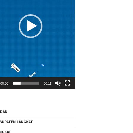
00:00
00:11
EDAN
BUPATEN LANGKAT
NGKAT