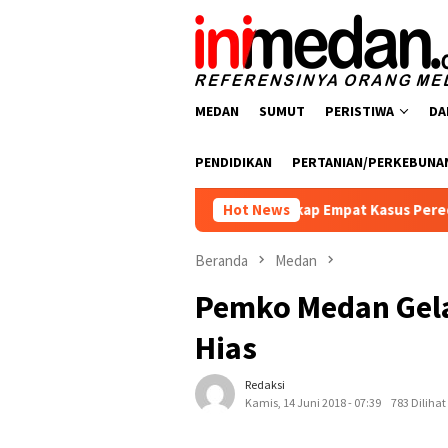
Loncat
ke
konten
MEDAN
SUMUT
PERISTIWA
DA
PENDIDIKAN
PERTANIAN/PERKEBUNA
arkoba Polres Batu Bara Ungkap Empat Kasus Peredaran Narkot
Hot News
Beranda
Medan
Pemko Medan Gela
Hias
Redaksi
Kamis, 14 Juni 2018 - 07:39
783 Dilihat