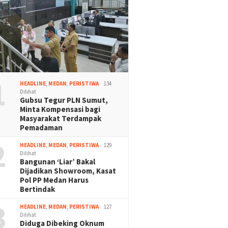
1
HEADLINE
,
MEDAN
,
PERISTIWA
134
Dilihat
Gubsu Tegur PLN Sumut,
Minta Kompensasi bagi
Masyarakat Terdampak
Pemadaman
2
HEADLINE
,
MEDAN
,
PERISTIWA
129
Dilihat
Bangunan ‘Liar’ Bakal
Dijadikan Showroom, Kasat
Pol PP Medan Harus
Bertindak
3
HEADLINE
,
MEDAN
,
PERISTIWA
127
Dilihat
Diduga Dibeking Oknum