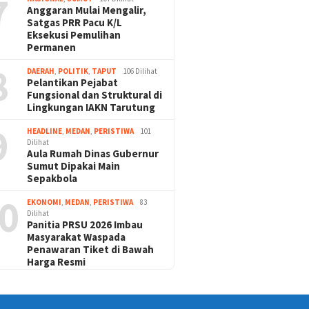
7
Anggaran Mulai Mengalir,
Satgas PRR Pacu K/L
Eksekusi Pemulihan
Permanen
8
DAERAH
,
POLITIK
,
TAPUT
106 Dilihat
Pelantikan Pejabat
Fungsional dan Struktural di
Lingkungan IAKN Tarutung
9
HEADLINE
,
MEDAN
,
PERISTIWA
101
Dilihat
Aula Rumah Dinas Gubernur
Sumut Dipakai Main
Sepakbola
0
EKONOMI
,
MEDAN
,
PERISTIWA
83
Dilihat
Panitia PRSU 2026 Imbau
Masyarakat Waspada
Penawaran Tiket di Bawah
Harga Resmi