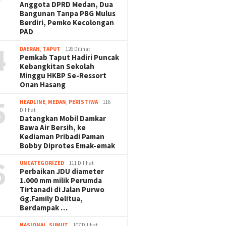
Anggota DPRD Medan, Dua
Bangunan Tanpa PBG Mulus
Berdiri, Pemko Kecolongan
PAD
4
DAERAH
,
TAPUT
126 Dilihat
Pemkab Taput Hadiri Puncak
Kebangkitan Sekolah
Minggu HKBP Se-Ressort
Onan Hasang
5
HEADLINE
,
MEDAN
,
PERISTIWA
116
Dilihat
Datangkan Mobil Damkar
Bawa Air Bersih, ke
Kediaman Pribadi Paman
Bobby Diprotes Emak-emak
6
UNCATEGORIZED
111 Dilihat
Perbaikan JDU diameter
1.000 mm milik Perumda
Tirtanadi di Jalan Purwo
Gg.Family Delitua,
Berdampak …
NASIONAL
,
SUMUT
107 Dilihat