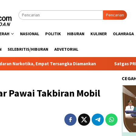
Pencarian
ERAH
NASIONAL
POLITIK
HIBURAN
KULINER
OLAHRAGA
N
SELEBRITIS/HIBURAN
ADVETORIAL
ika, Empat Tersangka Diamankan
Satgas PRR Pacu Realisa
CEGA
r Pawai Takbiran Mobil