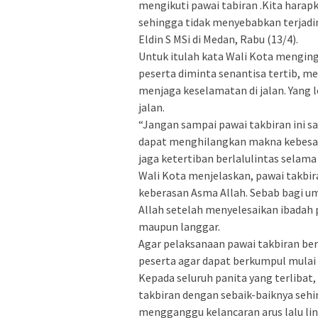
mengikuti pawai tabiran .Kita harapk
sehingga tidak menyebabkan terjadin
Eldin S MSi di Medan, Rabu (13/4).
Untuk itulah kata Wali Kota mengin
peserta diminta senantisa tertib, me
menjaga keselamatan di jalan. Yang l
jalan.
“Jangan sampai pawai takbiran ini 
dapat menghilangkan makna kebesar
jaga ketertiban berlalulintas selam
Wali Kota menjelaskan, pawai takbir
keberasan Asma Allah. Sebab bagi 
Allah setelah menyelesaikan ibadah p
maupun langgar.
Agar pelaksanaan pawai takbiran ber
peserta agar dapat berkumpul mulai 
Kepada seluruh panita yang terliba
takbiran dengan sebaik-baiknya sehin
mengganggu kelancaran arus lalu lin