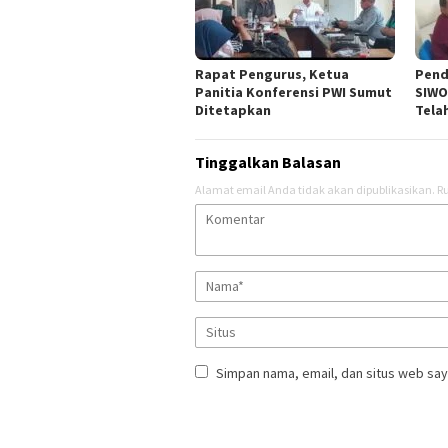
Rapat Pengurus, Ketua
Pend
Panitia Konferensi PWI Sumut
SIWO
Ditetapkan
Tela
Tinggalkan Balasan
Alamat email Anda tidak akan dipublikasikan.
Ru
Simpan nama, email, dan situs web say