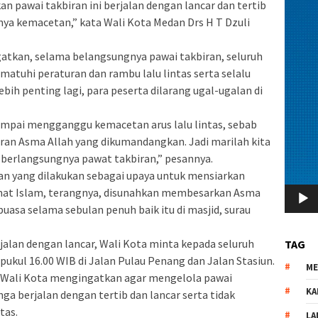
an pawai takbiran ini berjalan dengan lancar dan tertib
ya kemacetan,” kata Wali Kota Medan Drs H T Dzuli
gatkan, selama belangsungnya pawai takbiran, seluruh
matuhi peraturan dan rambu lalu lintas serta selalu
ebih penting lagi, para peserta dilarang ugal-ugalan di
sampai mengganggu kemacetan arus lalu lintas, sebab
an Asma Allah yang dikumandangkan. Jadi marilah kita
a berlangsungnya pawat takbiran,” pesannya.
an yang dilakukan sebagai upaya untuk mensiarkan
umat Islam, terangnya, disunahkan membesarkan Asma
uasa selama sebulan penuh baik itu di masjid, surau
jalan dengan lancar, Wali Kota minta kepada seluruh
TAG
pukul 16.00 WIB di Jalan Pulau Penang dan Jalan Stasiun.
M
t, Wali Kota mengingatkan agar mengelola pawai
KA
ga berjalan dengan tertib dan lancar serta tidak
tas.
LA