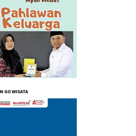
N GO WISATA
r