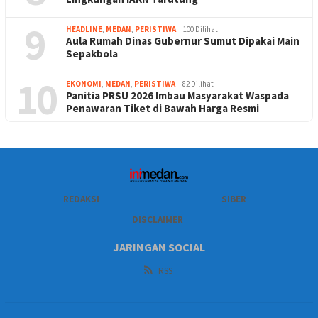
9
HEADLINE
,
MEDAN
,
PERISTIWA
100 Dilihat
Aula Rumah Dinas Gubernur Sumut Dipakai Main
Sepakbola
10
EKONOMI
,
MEDAN
,
PERISTIWA
82 Dilihat
Panitia PRSU 2026 Imbau Masyarakat Waspada
Penawaran Tiket di Bawah Harga Resmi
REDAKSI
SIBER
DISCLAIMER
JARINGAN SOCIAL
RSS