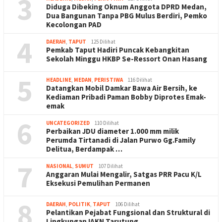
3
Diduga Dibeking Oknum Anggota DPRD Medan,
Dua Bangunan Tanpa PBG Mulus Berdiri, Pemko
Kecolongan PAD
4
DAERAH
,
TAPUT
125 Dilihat
Pemkab Taput Hadiri Puncak Kebangkitan
Sekolah Minggu HKBP Se-Ressort Onan Hasang
5
HEADLINE
,
MEDAN
,
PERISTIWA
116 Dilihat
Datangkan Mobil Damkar Bawa Air Bersih, ke
Kediaman Pribadi Paman Bobby Diprotes Emak-
emak
6
UNCATEGORIZED
110 Dilihat
Perbaikan JDU diameter 1.000 mm milik
Perumda Tirtanadi di Jalan Purwo Gg.Family
Delitua, Berdampak …
7
NASIONAL
,
SUMUT
107 Dilihat
Anggaran Mulai Mengalir, Satgas PRR Pacu K/L
Eksekusi Pemulihan Permanen
8
DAERAH
,
POLITIK
,
TAPUT
106 Dilihat
Pelantikan Pejabat Fungsional dan Struktural di
Lingkungan IAKN Tarutung