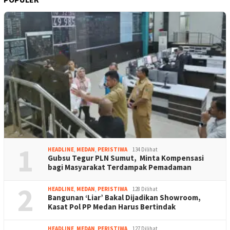
1
HEADLINE
,
MEDAN
,
PERISTIWA
134 Dilihat
Gubsu Tegur PLN Sumut, Minta Kompensasi
bagi Masyarakat Terdampak Pemadaman
2
HEADLINE
,
MEDAN
,
PERISTIWA
128 Dilihat
Bangunan ‘Liar’ Bakal Dijadikan Showroom,
Kasat Pol PP Medan Harus Bertindak
HEADLINE
,
MEDAN
,
PERISTIWA
127 Dilihat