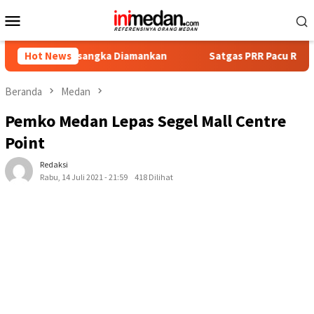
Loncat
Menu
ke
Mobile
konten
t Tersangka Diamankan
Hot News
Satgas PRR Pacu Realisasi Tambah
Beranda
Medan
Pemko Medan Lepas Segel Mall Centre
Point
Redaksi
Rabu, 14 Juli 2021 - 21:59
418 Dilihat