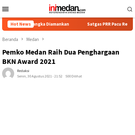
Loncat
Menu
ke
Mobile
konten
at Tersangka Diamankan
Hot News
Satgas PRR Pacu Realisasi Tamba
Beranda
Medan
Pemko Medan Raih Dua Penghargaan
BKN Award 2021
Redaksi
Senin, 30 Agustus 2021 - 21:52
500 Dilihat