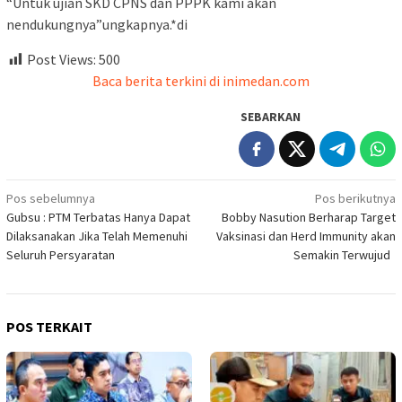
“Untuk ujian SKD CPNS dan PPPK kami akan
nendukungnya”ungkapnya.*di
Post Views:
500
Baca berita terkini di inimedan.com
SEBARKAN
Navigasi
Pos sebelumnya
Pos berikutnya
Gubsu : PTM Terbatas Hanya Dapat
Bobby Nasution Berharap Target
pos
Dilaksanakan Jika Telah Memenuhi
Vaksinasi dan Herd Immunity akan
Seluruh Persyaratan
Semakin Terwujud
POS TERKAIT