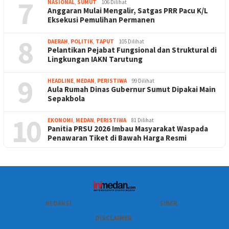
7
NASIONAL
,
SUMUT
106 Dilihat
Anggaran Mulai Mengalir, Satgas PRR Pacu K/L
Eksekusi Pemulihan Permanen
8
DAERAH
,
POLITIK
,
TAPUT
105 Dilihat
Pelantikan Pejabat Fungsional dan Struktural di
Lingkungan IAKN Tarutung
9
HEADLINE
,
MEDAN
,
PERISTIWA
99 Dilihat
Aula Rumah Dinas Gubernur Sumut Dipakai Main
Sepakbola
10
EKONOMI
,
MEDAN
,
PERISTIWA
81 Dilihat
Panitia PRSU 2026 Imbau Masyarakat Waspada
Penawaran Tiket di Bawah Harga Resmi
REDAKSI
SIBER
DISCLAIMER