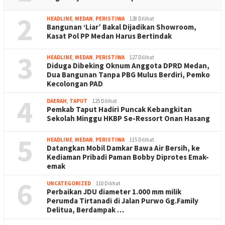
2
HEADLINE
,
MEDAN
,
PERISTIWA
128 Dilihat
Bangunan ‘Liar’ Bakal Dijadikan Showroom,
Kasat Pol PP Medan Harus Bertindak
3
HEADLINE
,
MEDAN
,
PERISTIWA
127 Dilihat
Diduga Dibeking Oknum Anggota DPRD Medan,
Dua Bangunan Tanpa PBG Mulus Berdiri, Pemko
Kecolongan PAD
4
DAERAH
,
TAPUT
125 Dilihat
Pemkab Taput Hadiri Puncak Kebangkitan
Sekolah Minggu HKBP Se-Ressort Onan Hasang
5
HEADLINE
,
MEDAN
,
PERISTIWA
115 Dilihat
Datangkan Mobil Damkar Bawa Air Bersih, ke
Kediaman Pribadi Paman Bobby Diprotes Emak-
emak
6
UNCATEGORIZED
110 Dilihat
Perbaikan JDU diameter 1.000 mm milik
Perumda Tirtanadi di Jalan Purwo Gg.Family
Delitua, Berdampak …