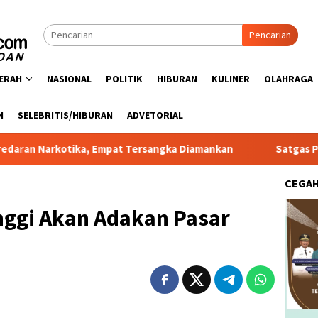
Pencarian
ERAH
NASIONAL
POLITIK
HIBURAN
KULINER
OLAHRAGA
N
SELEBRITIS/HIBURAN
ADVETORIAL
tika, Empat Tersangka Diamankan
Satgas PRR Pacu Reali
CEGA
nggi Akan Adakan Pasar