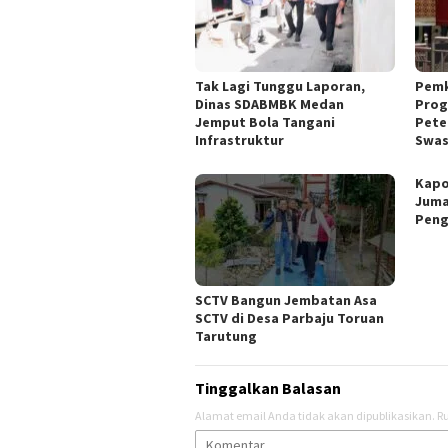
Tak Lagi Tunggu Laporan,
Pemk
Dinas SDABMBK Medan
Prog
Jemput Bola Tangani
Pete
Infrastruktur
Swa
Kapo
Juma
Peng
SCTV Bangun Jembatan Asa
SCTV di Desa Parbaju Toruan
Tarutung
Tinggalkan Balasan
Alamat email Anda tidak akan dipublikasikan.
Ru