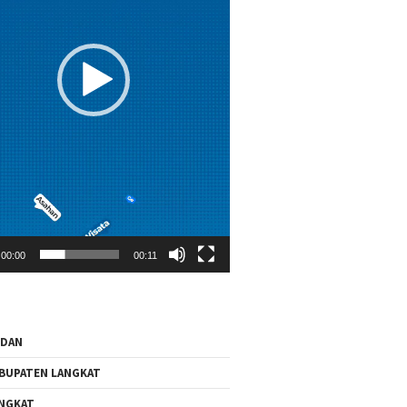
00:00
00:11
EDAN
BUPATEN LANGKAT
NGKAT