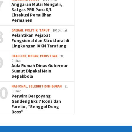
7
Anggaran Mulai Mengalir,
Satgas PRR Pacu K/L
Eksekusi Pemulihan
Permanen
8
DAERAH
,
POLITIK
,
TAPUT
104 Dilihat
Pelantikan Pejabat
Fungsional dan Struktural di
Lingkungan IAKN Tarutung
9
HEADLINE
,
MEDAN
,
PERISTIWA
98
Dilihat
Aula Rumah Dinas Gubernur
Sumut Dipakai Main
Sepakbola
0
NASIONAL
,
SELEBRITIS/HIBURAN
81
Dilihat
Perwira Bergoyang
Gandeng Eks 7 Icons dan
Farelio, “Senggol Dong
Boss”