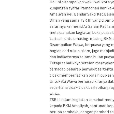
Hal ini disampaikan wakil walikota 
kunjungan syafari ramadhan hari ke 4
Amaliyah Kel. Bandar Sakti Kec.Bajen
Dihari yang sama TSR III yang dipim
safarinya ke mesjid As Salam Kel.Ta
melaksanakan kegiatan buka puasa 
tali asih untuk masing-masing BKM 
Disampaikan Wawa, berpuasa yang m
bagian dari rukun islam, juga menja
dan indikatornya selama bulan puasa
Tetapi sebaliknya setelah merayaka
terhadap bebarap penyakit tertentu s
tidak memperhatikan pola hidup seha
Untuk itu Wawa berharap kiranya dal
sederhana tidak-tidak berlebihan, r
wawa.
TSR II dalam kegiatan tersebut menye
kepada BKM Amaliyah, santunan kepa
berupa sembako, dengan pemberi tau