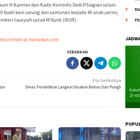
umum H.Kamlan dan Kadis Kominfo Dedi.P.Siagian selain
RA
10 buah kain sarung dan santunan kepada 40 anak yatim,
mberi tausyiah ustad M.Yazid. (NUR)
PE
JADWA
rita terkini di inimedan.com
SEBARKAN
Pos berikutnya
tas
Dinas Pendidikan Langkat Diyakini Bebas Dari Pungli
POPU