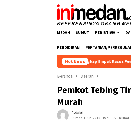
Loncat
ke
konten
MEDAN
SUMUT
PERISTIWA
DA
PENDIDIKAN
PERTANIAN/PERKEBUNA
snarkoba Polres Batu Bara Ungkap Empat Kasus Peredaran Narko
Hot News
Beranda
Daerah
Pemkot Tebing Ti
Murah
Redaksi
Jumat, 1 Juni 2018 - 19:48
729 Dilihat