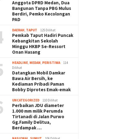
Anggota DPRD Medan, Dua
Bangunan Tanpa PBG Mulus
Berdiri, Pemko Kecolongan
PAD
4
DAERAH
,
TAPUT
125 Dilihat
Pemkab Taput Hadiri Puncak
Kebangkitan Sekolah
Minggu HKBP Se-Ressort
Onan Hasang
5
HEADLINE
,
MEDAN
,
PERISTIWA
114
Dilihat
Datangkan Mobil Damkar
Bawa Air Bersih, ke
Kediaman Pribadi Paman
Bobby Diprotes Emak-emak
6
UNCATEGORIZED
110 Dilihat
Perbaikan JDU diameter
1.000 mm milik Perumda
Tirtanadi di Jalan Purwo
Gg.Family Delitua,
Berdampak …
NASIONAL
,
SUMUT
106 Dilihat