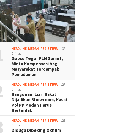
1
HEADLINE
,
MEDAN
,
PERISTIWA
132
Dilihat
Gubsu Tegur PLN Sumut,
Minta Kompensasi bagi
Masyarakat Terdampak
Pemadaman
2
HEADLINE
,
MEDAN
,
PERISTIWA
127
Dilihat
Bangunan ‘Liar’ Bakal
Dijadikan Showroom, Kasat
Pol PP Medan Harus
Bertindak
3
HEADLINE
,
MEDAN
,
PERISTIWA
125
Dilihat
Diduga Dibeking Oknum