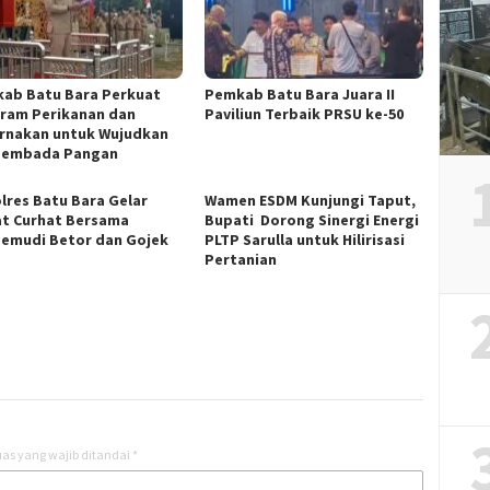
ab Batu Bara Perkuat
Pemkab Batu Bara Juara II
ram Perikanan dan
Paviliun Terbaik PRSU ke-50
rnakan untuk Wujudkan
sembada Pangan
lres Batu Bara Gelar
Wamen ESDM Kunjungi Taput,
t Curhat Bersama
Bupati Dorong Sinergi Energi
emudi Betor dan Gojek
PLTP Sarulla untuk Hilirisasi
Pertanian
as yang wajib ditandai
*