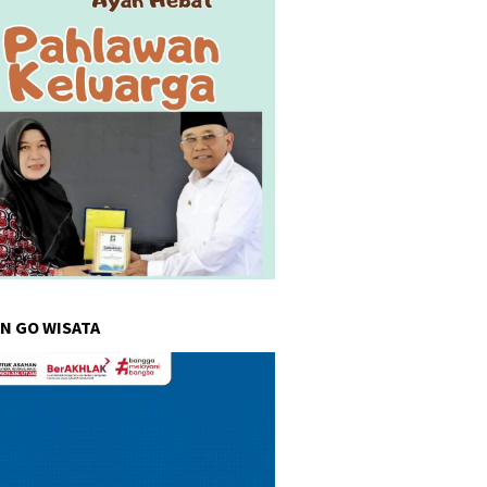
N GO WISATA
r