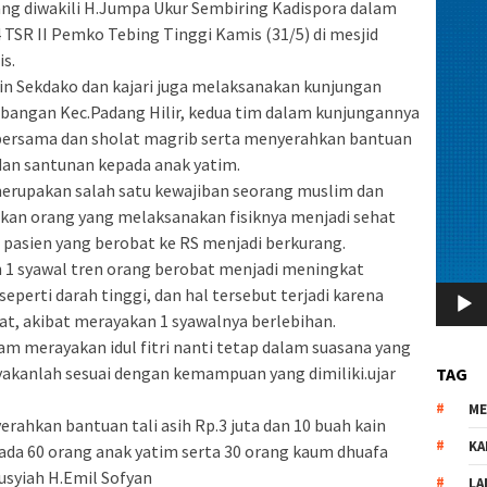
yang diwakili H.Jumpa Ukur Sembiring Kadispora dalam
 TSR II Pemko Tebing Tinggi Kamis (31/5) di mesjid
is.
pin Sekdako dan kajari juga melaksanakan kunjungan
mbangan Kec.Padang Hilir, kedua tim dalam kunjungannya
bersama dan sholat magrib serta menyerahkan bantuan
dan santunan kepada anak yatim.
erupakan salah satu kewajiban seorang muslim dan
dikan orang yang melaksanakan fisiknya menjadi sehat
 pasien yang berobat ke RS menjadi berkurang.
n 1 syawal tren orang berobat menjadi meningkat
eperti darah tinggi, dan hal tersebut terjadi karena
t, akibat merayakan 1 syawalnya berlebihan.
am merayakan idul fitri nanti tetap dalam suasana yang
ayakanlah sesuai dengan kemampuan yang dimiliki.ujar
TAG
M
rahkan bantuan tali asih Rp.3 juta dan 10 buah kain
KA
da 60 orang anak yatim serta 30 orang kaum dhuafa
syiah H.Emil Sofyan
LA