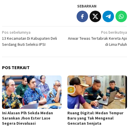
SEBARKAN
Navigasi
Pos sebelumnya
Pos berikutnya
13 Kecamatan Di Kabupaten Deli
Anwar Tewas Tertabrak Kereta Api
pos
Serdang Ikuti Seleksi IPSI
di Lima Puluh
POS TERKAIT
Ini Alasan Plh Sekda Medan
Ruang Digital: Medan Tempur
Sarankan Jhon Ester Lase
Baru yang Tak Mengenal
Segera Dievaluasi
Gencatan Senjata