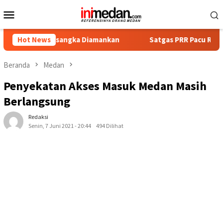
Loncat
Menu
ke
Mobile
konten
 Tersangka Diamankan
Hot News
Satgas PRR Pacu Realisasi Tambaha
Beranda
Medan
Penyekatan Akses Masuk Medan Masih
Berlangsung
Redaksi
Senin, 7 Juni 2021 - 20:44
494 Dilihat