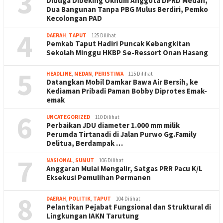
3
Diduga Dibeking Oknum Anggota DPRD Medan,
Dua Bangunan Tanpa PBG Mulus Berdiri, Pemko
Kecolongan PAD
4
DAERAH
,
TAPUT
125 Dilihat
Pemkab Taput Hadiri Puncak Kebangkitan
Sekolah Minggu HKBP Se-Ressort Onan Hasang
5
HEADLINE
,
MEDAN
,
PERISTIWA
115 Dilihat
Datangkan Mobil Damkar Bawa Air Bersih, ke
Kediaman Pribadi Paman Bobby Diprotes Emak-
emak
6
UNCATEGORIZED
110 Dilihat
Perbaikan JDU diameter 1.000 mm milik
Perumda Tirtanadi di Jalan Purwo Gg.Family
Delitua, Berdampak …
7
NASIONAL
,
SUMUT
106 Dilihat
Anggaran Mulai Mengalir, Satgas PRR Pacu K/L
Eksekusi Pemulihan Permanen
8
DAERAH
,
POLITIK
,
TAPUT
104 Dilihat
Pelantikan Pejabat Fungsional dan Struktural di
Lingkungan IAKN Tarutung