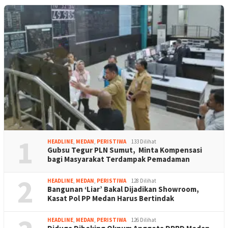
1
HEADLINE
,
MEDAN
,
PERISTIWA
133 Dilihat
Gubsu Tegur PLN Sumut, Minta Kompensasi
bagi Masyarakat Terdampak Pemadaman
2
HEADLINE
,
MEDAN
,
PERISTIWA
128 Dilihat
Bangunan ‘Liar’ Bakal Dijadikan Showroom,
Kasat Pol PP Medan Harus Bertindak
HEADLINE
,
MEDAN
,
PERISTIWA
126 Dilihat