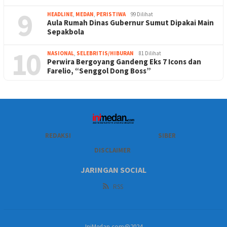
9
HEADLINE
,
MEDAN
,
PERISTIWA
99 Dilihat
Aula Rumah Dinas Gubernur Sumut Dipakai Main
Sepakbola
10
NASIONAL
,
SELEBRITIS/HIBURAN
81 Dilihat
Perwira Bergoyang Gandeng Eks 7 Icons dan
Farelio, “Senggol Dong Boss”
REDAKSI
SIBER
DISCLAIMER
JARINGAN SOCIAL
RSS
IniMedan.com@2024