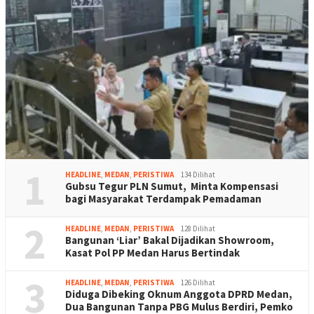
1
HEADLINE
,
MEDAN
,
PERISTIWA
134 Dilihat
Gubsu Tegur PLN Sumut, Minta Kompensasi
bagi Masyarakat Terdampak Pemadaman
2
HEADLINE
,
MEDAN
,
PERISTIWA
128 Dilihat
Bangunan ‘Liar’ Bakal Dijadikan Showroom,
Kasat Pol PP Medan Harus Bertindak
3
HEADLINE
,
MEDAN
,
PERISTIWA
126 Dilihat
Diduga Dibeking Oknum Anggota DPRD Medan,
Dua Bangunan Tanpa PBG Mulus Berdiri, Pemko