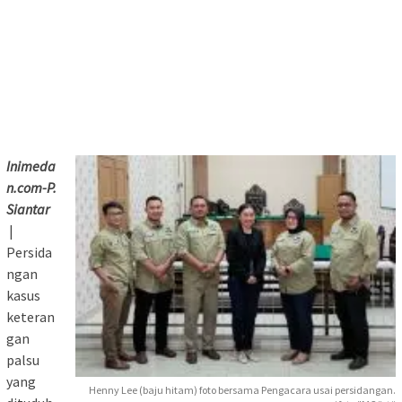
Inimeda
n.com-P.
Siantar
|
Persida
ngan
kasus
keteran
gan
palsu
yang
Henny Lee (baju hitam) foto bersama Pengacara usai persidangan.