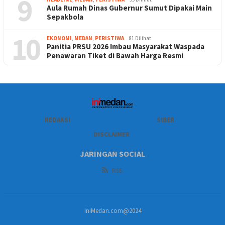
9
Aula Rumah Dinas Gubernur Sumut Dipakai Main
Sepakbola
10
EKONOMI
,
MEDAN
,
PERISTIWA
81 Dilihat
Panitia PRSU 2026 Imbau Masyarakat Waspada
Penawaran Tiket di Bawah Harga Resmi
REDAKSI
SIBER
DISCLAIMER
JARINGAN SOCIAL
RSS
IniMedan.com@2024