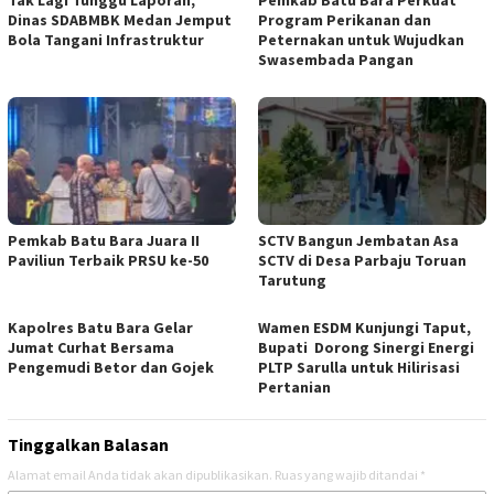
Tak Lagi Tunggu Laporan,
Pemkab Batu Bara Perkuat
Dinas SDABMBK Medan Jemput
Program Perikanan dan
Bola Tangani Infrastruktur
Peternakan untuk Wujudkan
Swasembada Pangan
Pemkab Batu Bara Juara II
SCTV Bangun Jembatan Asa
Paviliun Terbaik PRSU ke-50
SCTV di Desa Parbaju Toruan
Tarutung
Kapolres Batu Bara Gelar
Wamen ESDM Kunjungi Taput,
Jumat Curhat Bersama
Bupati Dorong Sinergi Energi
Pengemudi Betor dan Gojek
PLTP Sarulla untuk Hilirisasi
Pertanian
Tinggalkan Balasan
Alamat email Anda tidak akan dipublikasikan.
Ruas yang wajib ditandai
*