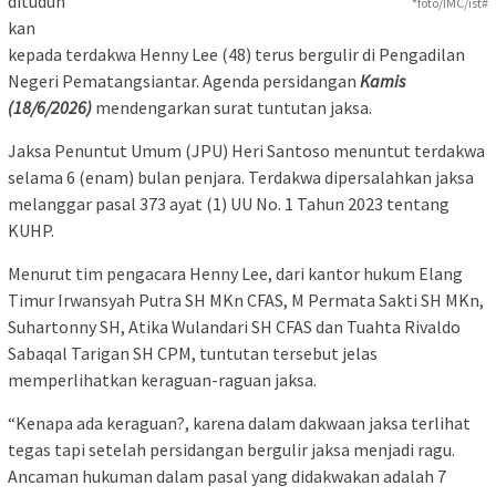
dituduh
*foto/IMC/ist#
kan
kepada terdakwa Henny Lee (48) terus bergulir di Pengadilan
Negeri Pematangsiantar. Agenda persidangan
Kamis
(18/6/2026)
mendengarkan surat tuntutan jaksa.
Jaksa Penuntut Umum (JPU) Heri Santoso menuntut terdakwa
selama 6 (enam) bulan penjara. Terdakwa dipersalahkan jaksa
melanggar pasal 373 ayat (1) UU No. 1 Tahun 2023 tentang
KUHP.
Menurut tim pengacara Henny Lee, dari kantor hukum Elang
Timur Irwansyah Putra SH MKn CFAS, M Permata Sakti SH MKn,
Suhartonny SH, Atika Wulandari SH CFAS dan Tuahta Rivaldo
Sabaqal Tarigan SH CPM, tuntutan tersebut jelas
memperlihatkan keraguan-raguan jaksa.
“Kenapa ada keraguan?, karena dalam dakwaan jaksa terlihat
tegas tapi setelah persidangan bergulir jaksa menjadi ragu.
Ancaman hukuman dalam pasal yang didakwakan adalah 7