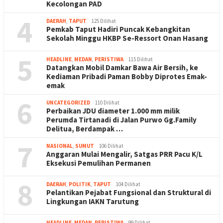
Kecolongan PAD
4
DAERAH
,
TAPUT
125 Dilihat
Pemkab Taput Hadiri Puncak Kebangkitan
Sekolah Minggu HKBP Se-Ressort Onan Hasang
5
HEADLINE
,
MEDAN
,
PERISTIWA
115 Dilihat
Datangkan Mobil Damkar Bawa Air Bersih, ke
Kediaman Pribadi Paman Bobby Diprotes Emak-
emak
6
UNCATEGORIZED
110 Dilihat
Perbaikan JDU diameter 1.000 mm milik
Perumda Tirtanadi di Jalan Purwo Gg.Family
Delitua, Berdampak …
7
NASIONAL
,
SUMUT
106 Dilihat
Anggaran Mulai Mengalir, Satgas PRR Pacu K/L
Eksekusi Pemulihan Permanen
8
DAERAH
,
POLITIK
,
TAPUT
104 Dilihat
Pelantikan Pejabat Fungsional dan Struktural di
Lingkungan IAKN Tarutung
HEADLINE
,
MEDAN
,
PERISTIWA
99 Dilihat