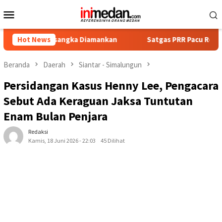
Loncat
Menu
ke
Mobile
konten
Tersangka Diamankan
Hot News
Satgas PRR Pacu Realisasi Tambahan
Beranda
Daerah
Siantar - Simalungun
Persidangan Kasus Henny Lee, Pengacara
Sebut Ada Keraguan Jaksa Tuntutan
Enam Bulan Penjara
Redaksi
Kamis, 18 Juni 2026 - 22:03
45 Dilihat