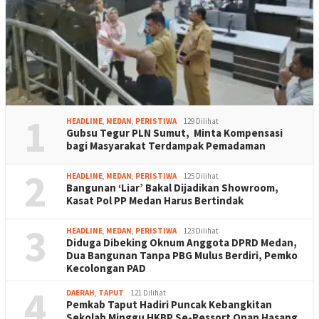
1
HEADLINE
,
MEDAN
,
PERISTIWA
129 Dilihat
Gubsu Tegur PLN Sumut, Minta Kompensasi
bagi Masyarakat Terdampak Pemadaman
2
HEADLINE
,
MEDAN
,
PERISTIWA
125 Dilihat
Bangunan ‘Liar’ Bakal Dijadikan Showroom,
Kasat Pol PP Medan Harus Bertindak
3
HEADLINE
,
MEDAN
,
PERISTIWA
123 Dilihat
Diduga Dibeking Oknum Anggota DPRD Medan,
Dua Bangunan Tanpa PBG Mulus Berdiri, Pemko
Kecolongan PAD
4
DAERAH
,
TAPUT
121 Dilihat
Pemkab Taput Hadiri Puncak Kebangkitan
Sekolah Minggu HKBP Se-Ressort Onan Hasang