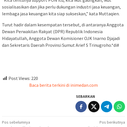
“Kita tentunya support PON itu, kita ikut gaungkan, ikut
sosialisasikan dan jika perlu dukungan industri jasa keuangan,
lembaga jasa keuangan kita siap sukseskan,” kata Muttaqien.
Turut hadir dalam kesempatan tersebut, di antaranya Anggota
Dewan Perwakilan Rakyat (DPR) Republik Indonesia
Hidayatullah, Anggota Dewan Komisioner OJK Inarno Djajadi
dan Sekretaris Daerah Provinsi Sumut Arief S Trinugroho.*di#
Post Views:
220
Baca berita terkini di inimedan.com
SEBARKAN
Navigasi
Pos sebelumnya
Pos berikutnya