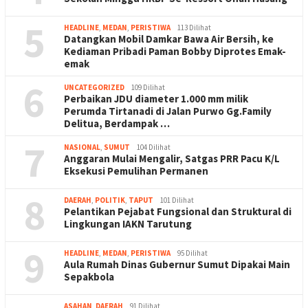
5
HEADLINE
,
MEDAN
,
PERISTIWA
113 Dilihat
Datangkan Mobil Damkar Bawa Air Bersih, ke
Kediaman Pribadi Paman Bobby Diprotes Emak-
emak
6
UNCATEGORIZED
109 Dilihat
Perbaikan JDU diameter 1.000 mm milik
Perumda Tirtanadi di Jalan Purwo Gg.Family
Delitua, Berdampak …
7
NASIONAL
,
SUMUT
104 Dilihat
Anggaran Mulai Mengalir, Satgas PRR Pacu K/L
Eksekusi Pemulihan Permanen
8
DAERAH
,
POLITIK
,
TAPUT
101 Dilihat
Pelantikan Pejabat Fungsional dan Struktural di
Lingkungan IAKN Tarutung
9
HEADLINE
,
MEDAN
,
PERISTIWA
95 Dilihat
Aula Rumah Dinas Gubernur Sumut Dipakai Main
Sepakbola
ASAHAN
,
DAERAH
91 Dilihat