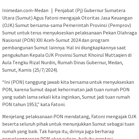
Inimedan.com-Medan | Penjabat (Pj) Gubernur Sumatera
Utara (Sumut) Agus Fatoni mengajak Otoritas Jasa Keuangan
(OJK) Sumut bersama-sama Pemerintah Provinsi (Pemprov)
Sumut untuk terus menyukseskan pelaksanaan Pekan Olahraga
Nasional (PON) XXI Aceh-Sumut 2024 dan program
pembangunan Sumut lainnya. Hal ini diungkapkannya saat
pengukuhan Kepala OJK Provinsi Sumut Khoirul Muttaqien di
Aula Tengku Rizal Nurdin, Rumah Dinas Gubernur, Medan,
Sumut, Kamis (25/7/2024).
“Ini (PON) tanggung jawab kita bersama untuk menyukseskan
PON, karena Sumut dapat kehormatan jadi tuan rumah PON
yang sudah lama sekali kita inginkan, Sumut jadi tuan rumah
PON tahun 1953,” kata Fatoni.
Menjelang pelaksanaan PON mendatang, Fatoni mengajak OJK
beserta seluruh pihak untuk menunjukkan Sumut sebagai tuan
rumah yang baik. Tak hanya itu, dirinya juga berharap
penyelenggaraan PON akan sukses, baik itu prestasi,