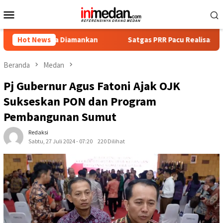
Loncat
Menu
ke
Mobile
konten
ka Diamankan
Hot News
Satgas PRR Pacu Realisasi Tambahan TKD Ac
Beranda
Medan
Pj Gubernur Agus Fatoni Ajak OJK
Sukseskan PON dan Program
Pembangunan Sumut
Redaksi
Sabtu, 27 Juli 2024 - 07:20
220 Dilihat