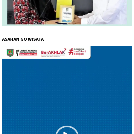
ASAHAN GO WISATA
Pemutar
Video