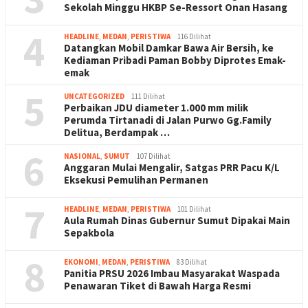
Sekolah Minggu HKBP Se-Ressort Onan Hasang
4
HEADLINE
,
MEDAN
,
PERISTIWA
116 Dilihat
Datangkan Mobil Damkar Bawa Air Bersih, ke
Kediaman Pribadi Paman Bobby Diprotes Emak-
emak
5
UNCATEGORIZED
111 Dilihat
Perbaikan JDU diameter 1.000 mm milik
Perumda Tirtanadi di Jalan Purwo Gg.Family
Delitua, Berdampak …
6
NASIONAL
,
SUMUT
107 Dilihat
Anggaran Mulai Mengalir, Satgas PRR Pacu K/L
Eksekusi Pemulihan Permanen
7
HEADLINE
,
MEDAN
,
PERISTIWA
101 Dilihat
Aula Rumah Dinas Gubernur Sumut Dipakai Main
Sepakbola
8
EKONOMI
,
MEDAN
,
PERISTIWA
83 Dilihat
Panitia PRSU 2026 Imbau Masyarakat Waspada
Penawaran Tiket di Bawah Harga Resmi