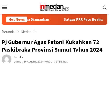
Loncat
Menu
ke
Mobile
konten
gka Diamankan
Hot News
Satgas PRR Pacu Realisasi Tambahan TKD A
Beranda
Medan
Pj Gubernur Agus Fatoni Kukuhkan 72
Paskibraka Provinsi Sumut Tahun 2024
Redaksi
Jumat, 16 Agustus 2024 - 07:01
327 Dilihat