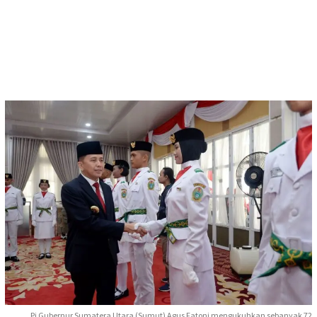
Pj Gubernur Sumatera Utara (Sumut) Agus Fatoni mengukuhkan sebanyak 72