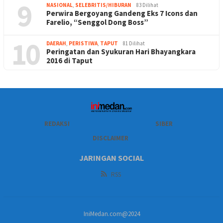
9
NASIONAL
,
SELEBRITIS/HIBURAN
83 Dilihat
Perwira Bergoyang Gandeng Eks 7 Icons dan
Farelio, “Senggol Dong Boss”
10
DAERAH
,
PERISTIWA
,
TAPUT
81 Dilihat
Peringatan dan Syukuran Hari Bhayangkara
2016 di Taput
REDAKSI
SIBER
DISCLAIMER
JARINGAN SOCIAL
RSS
IniMedan.com@2024