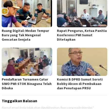
Ruang Digital: Medan Tempur
Rapat Pengurus, Ketua Panitia
Baru yang Tak Mengenal
Konferensi PWI Sumut
Gencatan Senjata
Ditetapkan
Pendaftaran Turnamen Catur
Komisi B DPRD Sumut Soroti
SIWO PWI-STOK Binaguna Telah
Bobby Absen di Pembukaan
Dibuka
dan Penutupan PRSU
Tinggalkan Balasan
Alamat email Anda tidak akan dipublikasikan.
Ruas yang wajib ditandai
*