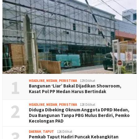
1
HEADLINE
,
MEDAN
,
PERISTIWA
129 Dilihat
Bangunan ‘Liar’ Bakal Dijadikan Showroom,
Kasat Pol PP Medan Harus Bertindak
2
HEADLINE
,
MEDAN
,
PERISTIWA
128 Dilihat
Diduga Dibeking Oknum Anggota DPRD Medan,
Dua Bangunan Tanpa PBG Mulus Berdiri, Pemko
Kecolongan PAD
3
DAERAH
,
TAPUT
126 Dilihat
Pemkab Taput Hadiri Puncak Kebangkitan