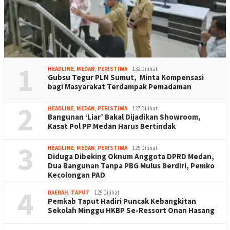
1
HEADLINE
,
MEDAN
,
PERISTIWA
132 Dilihat
Gubsu Tegur PLN Sumut, Minta Kompensasi
bagi Masyarakat Terdampak Pemadaman
2
HEADLINE
,
MEDAN
,
PERISTIWA
127 Dilihat
Bangunan ‘Liar’ Bakal Dijadikan Showroom,
Kasat Pol PP Medan Harus Bertindak
3
HEADLINE
,
MEDAN
,
PERISTIWA
125 Dilihat
Diduga Dibeking Oknum Anggota DPRD Medan,
Dua Bangunan Tanpa PBG Mulus Berdiri, Pemko
Kecolongan PAD
4
DAERAH
,
TAPUT
125 Dilihat
Pemkab Taput Hadiri Puncak Kebangkitan
Sekolah Minggu HKBP Se-Ressort Onan Hasang