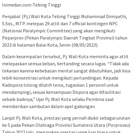
Inimedan.com-Tebing Tinggi
Penjabat (Pj.) Wali Kota Tebing Tinggi Muhammad Dimiyathi,
S.Sos., M.TP. melepas 29 atlit dan 7 official kontingen NPC
(National Paralympic Committee) yang akan mengikuti
Peparprov (Pekan Paralympic Daerah Tingkat Provinsi) tahun
2023 di halaman Balai Kota, Senin (08/05/2023).
Dalam kesempatan tersebut, Pj. Wali Kota meminta agar atlit
melepaskan semua beban, bertanding secara lugas. “Tidak ada
tekanan karena kebebasan mental sangat dibutuhkan, jadi bisa
lebih konsentrasi untuk mengikuti pertandingan. Kepada
Kadispora tolong dilatih terus, tugaskan 1 personil untuk
mendampingi, sesuai kemampuan Dispora agar difasilitasi
sebaik-baiknya,” Ujar Pj. Wali Kota selaku Pembina saat
memberikan sambutan dalam apel gabungan.
Lanjut Pj. Wali Kota, prestasi yang pernah diukir sebagai urutan
ke 5 pada Pekan Olahraga Provinsi Sumatera Utara (Porprovsu)
Tahun 2022 lalu, merupakan prestasi yang luar biasa untuk