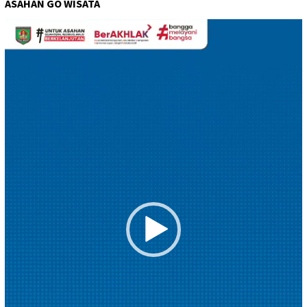
ASAHAN GO WISATA
Pemutar
Video