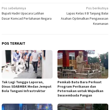
Navigasi
Pos sebelumnya
Pos berikutnya
Bupati Hadiri Upacara Latihan
Lapas Kelas II B Tanjung Balai
pos
Dasar Komcad Pertahanan Negara
Asahan Optimalkan Pengawasan
Keamanan
POS TERKAIT
Tak Lagi Tunggu Laporan,
Pemkab Batu Bara Perkuat
Dinas SDABMBK Medan Jemput
Program Perikanan dan
Bola Tangani Infrastruktur
Peternakan untuk Wujudkan
Swasembada Pangan