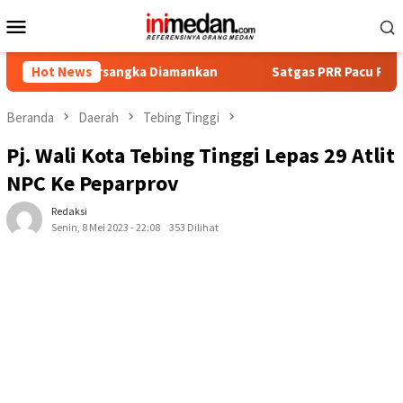
Loncat
Menu
ke
Mobile
konten
Tersangka Diamankan
Hot News
Satgas PRR Pacu Realisasi Tambahan
Beranda
Daerah
Tebing Tinggi
Pj. Wali Kota Tebing Tinggi Lepas 29 Atlit
NPC Ke Peparprov
Redaksi
Senin, 8 Mei 2023 - 22:08
353 Dilihat