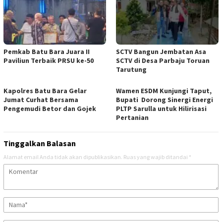
Pemkab Batu Bara Juara II
SCTV Bangun Jembatan Asa
Paviliun Terbaik PRSU ke-50
SCTV di Desa Parbaju Toruan
Tarutung
Kapolres Batu Bara Gelar
Wamen ESDM Kunjungi Taput,
Jumat Curhat Bersama
Bupati Dorong Sinergi Energi
Pengemudi Betor dan Gojek
PLTP Sarulla untuk Hilirisasi
Pertanian
Tinggalkan Balasan
Alamat email Anda tidak akan dipublikasikan.
Ruas yang wajib ditandai
*