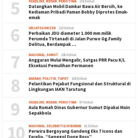
5
HEADLINE
,
MEDAN
,
PERISTIWA
114 Dilihat
Datangkan Mobil Damkar Bawa Air Bersih, ke
Kediaman Pribadi Paman Bobby Diprotes Emak-
emak
6
UNCATEGORIZED
110 Dilihat
Perbaikan JDU diameter 1.000 mm milik
Perumda Tirtanadi di Jalan Purwo Gg.Family
Delitua, Berdampak …
7
NASIONAL
,
SUMUT
106 Dilihat
Anggaran Mulai Mengalir, Satgas PRR Pacu K/L
Eksekusi Pemulihan Permanen
8
DAERAH
,
POLITIK
,
TAPUT
104 Dilihat
Pelantikan Pejabat Fungsional dan Struktural di
Lingkungan IAKN Tarutung
9
HEADLINE
,
MEDAN
,
PERISTIWA
97 Dilihat
Aula Rumah Dinas Gubernur Sumut Dipakai Main
Sepakbola
10
NASIONAL
,
SELEBRITIS/HIBURAN
81 Dilihat
Perwira Bergoyang Gandeng Eks 7 Icons dan
Farelio, “Senggol Dong Boss”