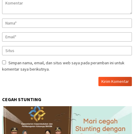
Simpan nama, email, dan situs web saya pada peramban ini untuk
komentar saya berikutnya.
CEGAH STUNTING