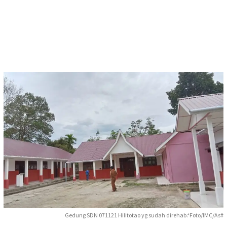
Gedung SDN 071121 Hilitotao yg sudah direhab.*Foto/IMC/As#