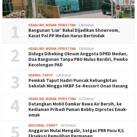
1
HEADLINE
,
MEDAN
,
PERISTIWA
130 Dilihat
Bangunan ‘Liar’ Bakal Dijadikan Showroom,
Kasat Pol PP Medan Harus Bertindak
2
HEADLINE
,
MEDAN
,
PERISTIWA
129 Dilihat
Diduga Dibeking Oknum Anggota DPRD Medan,
Dua Bangunan Tanpa PBG Mulus Berdiri, Pemko
Kecolongan PAD
3
DAERAH
,
TAPUT
126 Dilihat
Pemkab Taput Hadiri Puncak Kebangkitan
Sekolah Minggu HKBP Se-Ressort Onan Hasang
4
HEADLINE
,
MEDAN
,
PERISTIWA
117 Dilihat
Datangkan Mobil Damkar Bawa Air Bersih, ke
Kediaman Pribadi Paman Bobby Diprotes Emak-
emak
5
NASIONAL
,
SUMUT
107 Dilihat
Anggaran Mulai Mengalir, Satgas PRR Pacu K/L
Eksekusi Pemulihan Permanen