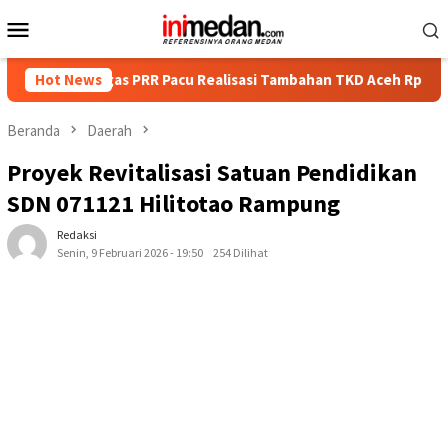
Loncat
Menu
ke
Mobile
konten
tgas PRR Pacu Realisasi Tambahan TKD Aceh Rp1,65 Triliun, Past
Hot News
Beranda
Daerah
Proyek Revitalisasi Satuan Pendidikan
SDN 071121 Hilitotao Rampung
Redaksi
Senin, 9 Februari 2026 - 19:50
254 Dilihat