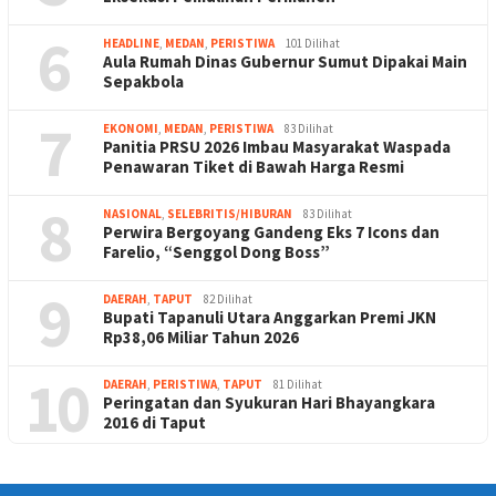
6
HEADLINE
,
MEDAN
,
PERISTIWA
101 Dilihat
Aula Rumah Dinas Gubernur Sumut Dipakai Main
Sepakbola
7
EKONOMI
,
MEDAN
,
PERISTIWA
83 Dilihat
Panitia PRSU 2026 Imbau Masyarakat Waspada
Penawaran Tiket di Bawah Harga Resmi
8
NASIONAL
,
SELEBRITIS/HIBURAN
83 Dilihat
Perwira Bergoyang Gandeng Eks 7 Icons dan
Farelio, “Senggol Dong Boss”
9
DAERAH
,
TAPUT
82 Dilihat
Bupati Tapanuli Utara Anggarkan Premi JKN
Rp38,06 Miliar Tahun 2026
10
DAERAH
,
PERISTIWA
,
TAPUT
81 Dilihat
Peringatan dan Syukuran Hari Bhayangkara
2016 di Taput