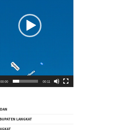
00:00
00:11
EDAN
BUPATEN LANGKAT
NGKAT