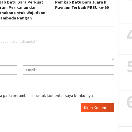
ab Batu Bara Perkuat
Pemkab Batu Bara Juara II
ram Perikanan dan
Paviliun Terbaik PRSU ke-50
rnakan untuk Wujudkan
sembada Pangan
as yang wajib ditandai
*
a pada peramban ini untuk komentar saya berikutnya.