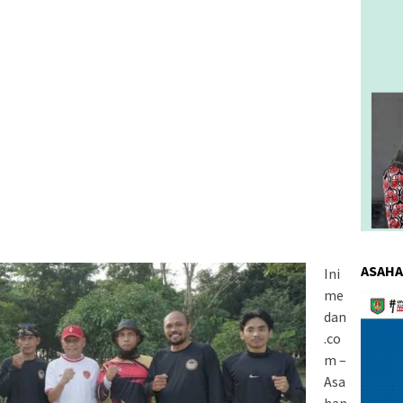
ASAHA
Ini
me
Pemuta
dan
Video
.co
m –
Asa