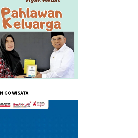
N GO WISATA
r