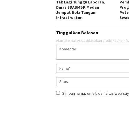
Tak Lagi Tunggu Laporan,
Pemk
Dinas SDABMBK Medan
Prog
Jemput Bola Tangani
Pete
Infrastruktur
Swa
Tinggalkan Balasan
Alamat email Anda tidak akan dipublikasikan.
Ru
Simpan nama, email, dan situs web say