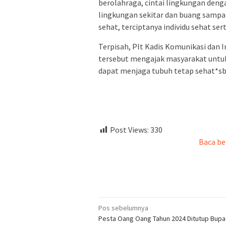
berolahraga, cintai lingkungan deng
lingkungan sekitar dan buang samp
sehat, terciptanya individu sehat se
Terpisah, Plt Kadis Komunikasi dan 
tersebut mengajak masyarakat untuk 
dapat menjaga tubuh tetap sehat*s
Post Views:
330
Baca be
Navigasi
Pos sebelumnya
Pesta Oang Oang Tahun 2024 Ditutup Bupa
pos