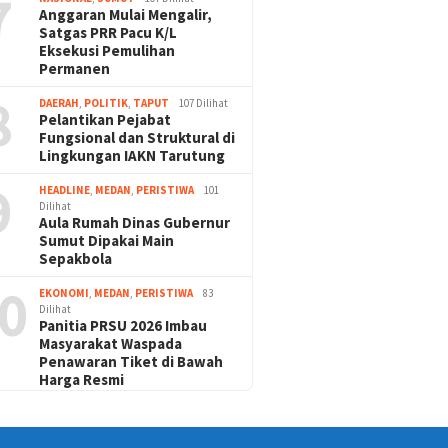
7
Anggaran Mulai Mengalir,
Satgas PRR Pacu K/L
Eksekusi Pemulihan
Permanen
8
DAERAH
,
POLITIK
,
TAPUT
107 Dilihat
Pelantikan Pejabat
Fungsional dan Struktural di
Lingkungan IAKN Tarutung
9
HEADLINE
,
MEDAN
,
PERISTIWA
101
Dilihat
Aula Rumah Dinas Gubernur
Sumut Dipakai Main
Sepakbola
0
EKONOMI
,
MEDAN
,
PERISTIWA
83
Dilihat
Panitia PRSU 2026 Imbau
Masyarakat Waspada
Penawaran Tiket di Bawah
Harga Resmi