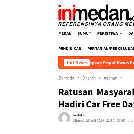
Loncat
ke
konten
MEDAN
SUMUT
PERISTIWA
DA
PENDIDIKAN
PERTANIAN/PERKEBUNA
snarkoba Polres Batu Bara Ungkap Empat Kasus Peredaran Narko
Hot News
Beranda
Daerah
Asahan
Ratusan Masyarak
Hadiri Car Free D
Redaksi
Minggu, 28 Juli 2024 - 22:30
330 Dilihat