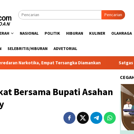
Pencarian
ERAH
NASIONAL
POLITIK
HIBURAN
KULINER
OLAHRAGA
N
SELEBRITIS/HIBURAN
ADVETORIAL
tika, Empat Tersangka Diamankan
Satgas PRR Pacu Reali
CEGA
at Bersama Bupati Asahan
ay