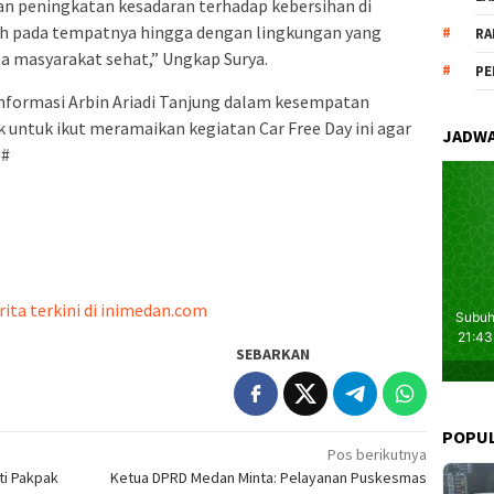
an peningkatan kesadaran terhadap kebersihan di
ah pada tempatnya hingga dengan lingkungan yang
RA
rta masyarakat sehat,” Ungkap Surya.
PE
Informasi Arbin Ariadi Tanjung dalam kesempatan
untuk ikut meramaikan kegiatan Car Free Day ini agar
JADWA
b#
rita terkini di inimedan.com
SEBARKAN
POPU
Pos berikutnya
ti Pakpak
Ketua DPRD Medan Minta: Pelayanan Puskesmas