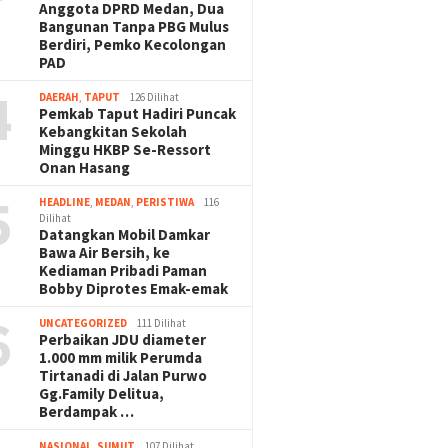
Anggota DPRD Medan, Dua
Bangunan Tanpa PBG Mulus
Berdiri, Pemko Kecolongan
PAD
4
DAERAH
,
TAPUT
126 Dilihat
Pemkab Taput Hadiri Puncak
Kebangkitan Sekolah
Minggu HKBP Se-Ressort
Onan Hasang
5
HEADLINE
,
MEDAN
,
PERISTIWA
116
Dilihat
Datangkan Mobil Damkar
Bawa Air Bersih, ke
Kediaman Pribadi Paman
Bobby Diprotes Emak-emak
6
UNCATEGORIZED
111 Dilihat
Perbaikan JDU diameter
1.000 mm milik Perumda
Tirtanadi di Jalan Purwo
Gg.Family Delitua,
Berdampak …
NASIONAL
,
SUMUT
107 Dilihat