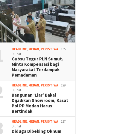
1
HEADLINE
,
MEDAN
,
PERISTIWA
135
Dilihat
Gubsu Tegur PLN Sumut,
Minta Kompensasi bagi
Masyarakat Terdampak
Pemadaman
2
HEADLINE
,
MEDAN
,
PERISTIWA
129
Dilihat
Bangunan ‘Liar’ Bakal
Dijadikan Showroom, Kasat
Pol PP Medan Harus
Bertindak
3
HEADLINE
,
MEDAN
,
PERISTIWA
127
Dilihat
Diduga Dibeking Oknum