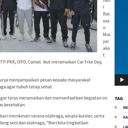
han
I
Rat
usa
n
Mas
yar
aka
t
 TP PKK, OPD, Camat ikut meramaikan Car Free Day,
Surya menyampaikan pesan kepada masyarakat
ga agar tubuh tetap sehat.
agar terus meramaikan dan memanfaatkan kegiatan ini
TAG
as kesehatan.
M
ari menikmati sarana olahraga, wisata kuliner, serta
KA
dang seni dan olahraga, “Mari kita tingkatkan
LA