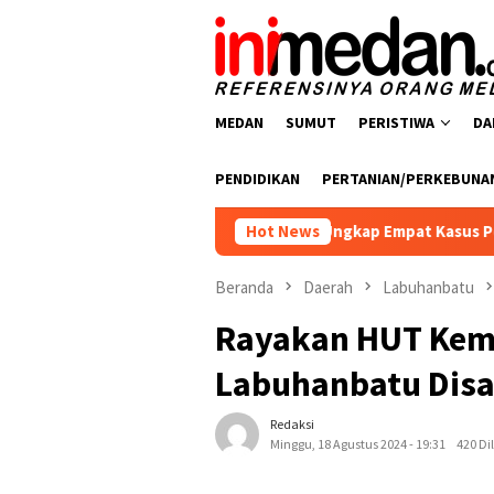
Loncat
ke
konten
MEDAN
SUMUT
PERISTIWA
DA
PENDIDIKAN
PERTANIAN/PERKEBUNA
arkoba Polres Batu Bara Ungkap Empat Kasus Peredaran Narkoti
Hot News
Beranda
Daerah
Labuhanbatu
Rayakan HUT Keme
Labuhanbatu Disa
Redaksi
Minggu, 18 Agustus 2024 - 19:31
420 Di