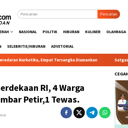
Pencarian
ERAH
NASIONAL
POLITIK
HIBURAN
KULINER
OLAHRAGA
N
SELEBRITIS/HIBURAN
ADVETORIAL
ka, Empat Tersangka Diamankan
Satgas PRR Pacu Realisa
CEGA
rdekaan RI, 4 Warga
mbar Petir,1 Tewas.
lihat