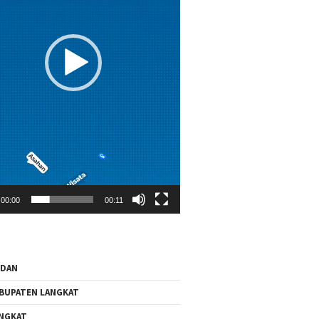
00:00
00:11
EDAN
BUPATEN LANGKAT
NGKAT