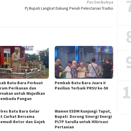
Pos berikutnya
Pj Bupati Langkat Dukung Penuh Pelestarian Tradisi
ab Batu Bara Perkuat
Pemkab Batu Bara Juara II
1
ram Perikanan dan
Paviliun Terbaik PRSU ke-50
rnakan untuk Wujudkan
sembada Pangan
lres Batu Bara Gelar
Wamen ESDM Kunjungi Taput,
t Curhat Bersama
Bupati Dorong Sinergi Energi
emudi Betor dan Gojek
PLTP Sarulla untuk Hilirisasi
Pertanian