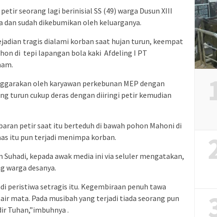
etir seorang lagi berinisial SS (49) warga Dusun XIII
 dan sudah dikebumikan oleh keluarganya.
kejadian tragis dialami korban saat hujan turun, keempat
hon di tepi lapangan bola kaki Afdeling I PT
ham.
nggarakan oleh karyawan perkebunan MEP dengan
ng turun cukup deras dengan diiringi petir kemudian
aran petir saat itu berteduh di bawah pohon Mahoni di
aas itu pun terjadi menimpa korban.
 Suhadi, kepada awak media ini via seluler mengatakan,
ng warga desanya.
di peristiwa setragis itu. Kegembiraan penuh tawa
air mata. Pada musibah yang terjadi tiada seorang pun
dir Tuhan,”imbuhnya .