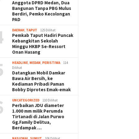
Anggota DPRD Medan, Dua
Bangunan Tanpa PBG Mulus
Berdiri, Pemko Kecolongan
PAD
4
DAERAH
,
TAPUT
125 Dilihat
Pemkab Taput Hadiri Puncak
Kebangkitan Sekolah
Minggu HKBP Se-Ressort
Onan Hasang
5
HEADLINE
,
MEDAN
,
PERISTIWA
114
Dilihat
Datangkan Mobil Damkar
Bawa Air Bersih, ke
Kediaman Pribadi Paman
Bobby Diprotes Emak-emak
6
UNCATEGORIZED
110 Dilihat
Perbaikan JDU diameter
1.000 mm milik Perumda
Tirtanadi di Jalan Purwo
Gg.Family Delitua,
Berdampak …
NASIONAL
,
SUMUT
106 Dilihat