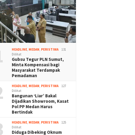
1
HEADLINE
,
MEDAN
,
PERISTIWA
131
Dilihat
Gubsu Tegur PLN Sumut,
Minta Kompensasi bagi
Masyarakat Terdampak
Pemadaman
2
HEADLINE
,
MEDAN
,
PERISTIWA
127
Dilihat
Bangunan ‘Liar’ Bakal
Dijadikan Showroom, Kasat
Pol PP Medan Harus
Bertindak
3
HEADLINE
,
MEDAN
,
PERISTIWA
125
Dilihat
Diduga Dibeking Oknum