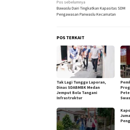
Navigasi
Pos sebelumnya
Bawaslu Dairi Tingkatkan Kapasitas SDM
pos
Pengawasan Panwaslu Kecamatan
POS TERKAIT
Tak Lagi Tunggu Laporan,
Pemk
Dinas SDABMBK Medan
Prog
Jemput Bola Tangani
Pete
Infrastruktur
Swa
Kapo
Juma
Peng