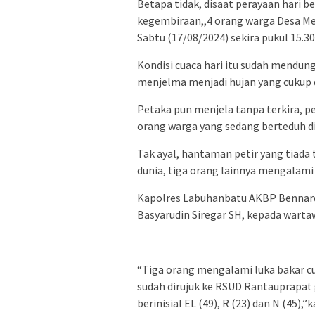
Betapa tidak, disaat perayaan hari b
kegembiraan,,4 orang warga Desa Mer
Sabtu (17/08/2024) sekira pukul 15.30
Kondisi cuaca hari itu sudah mendung
menjelma menjadi hujan yang cukup 
Petaka pun menjela tanpa terkira, 
orang warga yang sedang berteduh d
Tak ayal, hantaman petir yang tiad
dunia, tiga orang lainnya mengalami 
Kapolres Labuhanbatu AKBP Bennard 
Basyarudin Siregar SH, kepada warta
“Tiga orang mengalami luka bakar cuk
sudah dirujuk ke RSUD Rantauprapat 
berinisial EL (49), R (23) dan N (45),