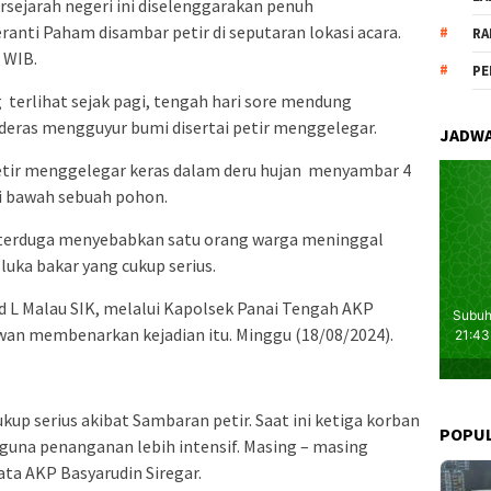
ersejarah negeri ini diselenggarakan penuh
anti Paham disambar petir di seputaran lokasi acara.
RA
 WIB.
PE
 terlihat sejak pagi, tengah hari sore mendung
deras mengguyur bumi disertai petir menggelegar.
JADWA
petir menggelegar keras dalam deru hujan menyambar 4
i bawah sebuah pohon.
a terduga menyebabkan satu orang warga meninggal
luka bakar yang cukup serius.
L Malau SIK, melalui Kapolsek Panai Tengah AKP
wan membenarkan kejadian itu. Minggu (18/08/2024).
up serius akibat Sambaran petir. Saat ini ketiga korban
POPU
guna penanganan lebih intensif. Masing – masing
”kata AKP Basyarudin Siregar.