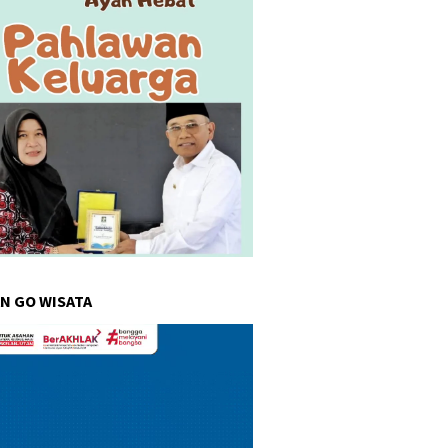
N GO WISATA
r