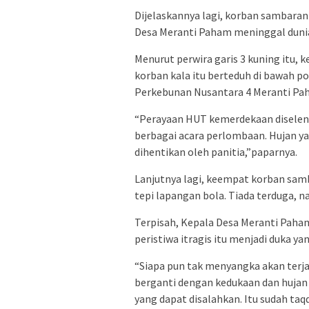
Dijelaskannya lagi, korban sambaran p
Desa Meranti Paham meninggal dunia
Menurut perwira garis 3 kuning itu, 
korban kala itu berteduh di bawah po
Perkebunan Nusantara 4 Meranti Pa
“Perayaan HUT kemerdekaan disele
berbagai acara perlombaan. Hujan ya
dihentikan oleh panitia,”paparnya.
Lanjutnya lagi, keempat korban samb
tepi lapangan bola. Tiada terduga, n
Terpisah, Kepala Desa Meranti Paham
peristiwa itragis itu menjadi duka ya
“Siapa pun tak menyangka akan terja
berganti dengan kedukaan dan hujan 
yang dapat disalahkan. Itu sudah taq