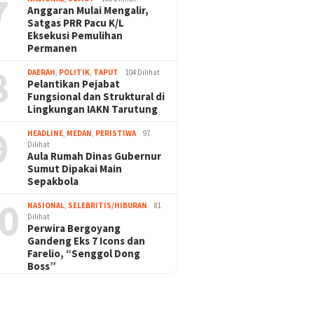
7
Anggaran Mulai Mengalir,
Satgas PRR Pacu K/L
Eksekusi Pemulihan
Permanen
8
DAERAH
,
POLITIK
,
TAPUT
104 Dilihat
Pelantikan Pejabat
Fungsional dan Struktural di
Lingkungan IAKN Tarutung
9
HEADLINE
,
MEDAN
,
PERISTIWA
97
Dilihat
Aula Rumah Dinas Gubernur
Sumut Dipakai Main
Sepakbola
0
NASIONAL
,
SELEBRITIS/HIBURAN
81
Dilihat
Perwira Bergoyang
Gandeng Eks 7 Icons dan
Farelio, “Senggol Dong
Boss”