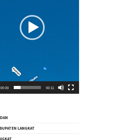
00:00
00:11
EDAN
BUPATEN LANGKAT
NGKAT