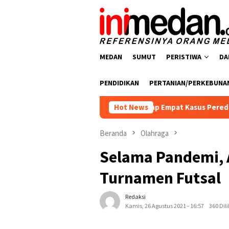
Loncat
ke
konten
MEDAN
SUMUT
PERISTIWA
DA
PENDIDIKAN
PERTANIAN/PERKEBUNA
rkoba Polres Batu Bara Ungkap Empat Kasus Peredaran Narkoti
Hot News
Beranda
Olahraga
Selama Pandemi,
Turnamen Futsal
Redaksi
Kamis, 26 Agustus 2021 - 16:57
360 Dil