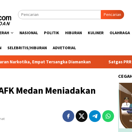
Pencarian
ERAH
NASIONAL
POLITIK
HIBURAN
KULINER
OLAHRAGA
N
SELEBRITIS/HIBURAN
ADVETORIAL
ka, Empat Tersangka Diamankan
Satgas PRR Pacu Realisas
CEGA
 AFK Medan Meniadakan
ihat