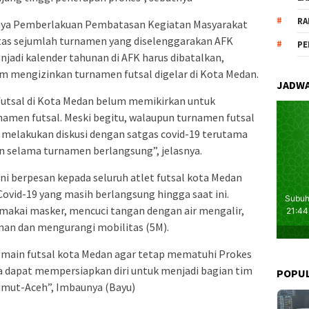
RA
danya Pemberlakuan Pembatasan Kegiatan Masyarakat
itas sejumlah turnamen yang diselenggarakan AFK
PE
jadi kalender tahunan di AFK harus dibatalkan,
um mengizinkan turnamen futsal digelar di Kota Medan.
JADWA
 futsal di Kota Medan belum memikirkan untuk
namen futsal. Meski begitu, walaupun turnamen futsal
ta melakukan diskusi dengan satgas covid-19 terutama
 selama turnamen berlangsung”, jelasnya.
 ini berpesan kepada seluruh atlet futsal kota Medan
ovid-19 yang masih berlangsung hingga saat ini.
makai masker, mencuci tangan dengan air mengalir,
an dan mengurangi mobilitas (5M).
emain futsal kota Medan agar tetap mematuhi Prokes
a dapat mempersiapkan diri untuk menjadi bagian tim
POPU
umut-Aceh”, Imbaunya (Bayu)