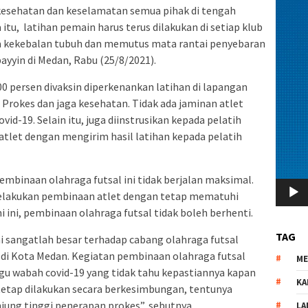
kesehatan dan keselamatan semua pihak di tengah
itu, latihan pemain harus terus dilakukan di setiap klub
a kekebalan tubuh dan memutus mata rantai penyebaran
ubayyin di Medan, Rabu (25/8/2021).
00 persen divaksin diperkenankan latihan di lapangan
Prokes dan jaga kesehatan. Tidak ada jaminan atlet
ovid-19. Selain itu, juga diinstrusikan kepada pelatih
atlet dengan mengirim hasil latihan kepada pelatih
embinaan olahraga futsal ini tidak berjalan maksimal.
elakukan pembinaan atlet dengan tetap mematuhi
 ini, pembinaan olahraga futsal tidak boleh berhenti.
TAG
ni sangatlah besar terhadap cabang olahraga futsal
di Kota Medan. Kegiatan pembinaan olahraga futsal
M
u wabah covid-19 yang tidak tahu kepastiannya kapan
KA
tetap dilakukan secara berkesimbungan, tentunya
jung tinggi penerapan prokes”, sebutnya
LA