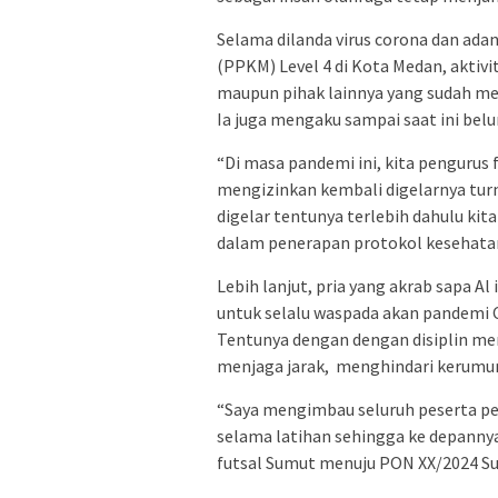
Selama dilanda virus corona dan a
(PPKM) Level 4 di Kota Medan, aktiv
maupun pihak lainnya yang sudah men
Ia juga mengaku sampai saat ini bel
“Di masa pandemi ini, kita pengurus
mengizinkan kembali digelarnya tur
digelar tentunya terlebih dahulu ki
dalam penerapan protokol kesehatan
Lebih lanjut, pria yang akrab sapa Al
untuk selalu waspada akan pandemi C
Tentunya dengan dengan disiplin me
menjaga jarak, menghindari kerumun
“Saya mengimbau seluruh peserta p
selama latihan sehingga ke depanny
futsal Sumut menuju PON XX/2024 S