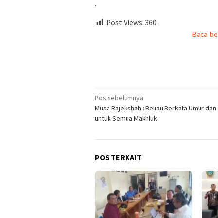
.
Post Views:
360
Baca be
Navigasi
Pos sebelumnya
Musa Rajekshah : Beliau Berkata Umur dan 
pos
untuk Semua Makhluk
POS TERKAIT