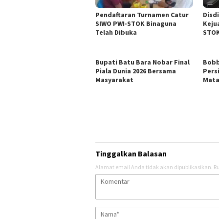
Pendaftaran Turnamen Catur
Disd
SIWO PWI-STOK Binaguna
Keju
Telah Dibuka
STOK
Bupati Batu Bara Nobar Final
Bobb
Piala Dunia 2026 Bersama
Pers
Masyarakat
Mat
Tinggalkan Balasan
Alamat email Anda tidak akan dipublikasikan.
Ru