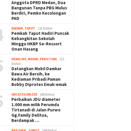
Anggota DPRD Medan, Dua
Bangunan Tanpa PBG Mulus
Berdiri, Pemko Kecolongan
PAD
4
DAERAH
,
TAPUT
121 Dilihat
Pemkab Taput Hadiri Puncak
Kebangkitan Sekolah
Minggu HKBP Se-Ressort
Onan Hasang
5
HEADLINE
,
MEDAN
,
PERISTIWA
113
Dilihat
Datangkan Mobil Damkar
Bawa Air Bersih, ke
Kediaman Pribadi Paman
Bobby Diprotes Emak-emak
6
UNCATEGORIZED
109 Dilihat
Perbaikan JDU diameter
1.000 mm milik Perumda
Tirtanadi di Jalan Purwo
Gg.Family Delitua,
Berdampak …
NASIONAL
,
SUMUT
104 Dilihat