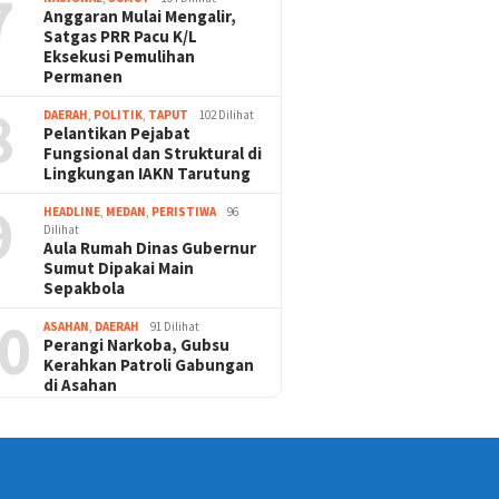
7
Anggaran Mulai Mengalir,
Satgas PRR Pacu K/L
Eksekusi Pemulihan
Permanen
8
DAERAH
,
POLITIK
,
TAPUT
102 Dilihat
Pelantikan Pejabat
Fungsional dan Struktural di
Lingkungan IAKN Tarutung
9
HEADLINE
,
MEDAN
,
PERISTIWA
96
Dilihat
Aula Rumah Dinas Gubernur
Sumut Dipakai Main
Sepakbola
0
ASAHAN
,
DAERAH
91 Dilihat
Perangi Narkoba, Gubsu
Kerahkan Patroli Gabungan
di Asahan