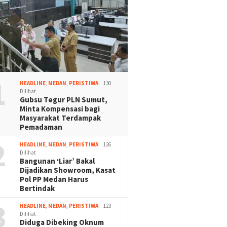
1
HEADLINE
,
MEDAN
,
PERISTIWA
130
Dilihat
Gubsu Tegur PLN Sumut,
Minta Kompensasi bagi
Masyarakat Terdampak
Pemadaman
2
HEADLINE
,
MEDAN
,
PERISTIWA
126
Dilihat
Bangunan ‘Liar’ Bakal
Dijadikan Showroom, Kasat
Pol PP Medan Harus
Bertindak
3
HEADLINE
,
MEDAN
,
PERISTIWA
123
Dilihat
Diduga Dibeking Oknum