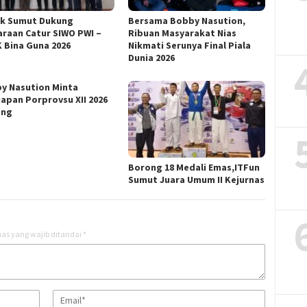
ik Sumut Dukung
Bersama Bobby Nasution,
araan Catur SIWO PWI –
Ribuan Masyarakat Nias
 Bina Guna 2026
Nikmati Serunya Final Piala
Dunia 2026
y Nasution Minta
iapan Porprovsu XII 2026
ang
Borong 18 Medali Emas,ITFun
Sumut Juara Umum II Kejurnas
as yang wajib ditandai
*