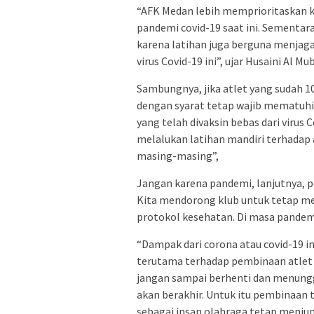
“AFK Medan lebih memprioritaskan 
pandemi covid-19 saat ini. Sementara 
karena latihan juga berguna menjag
virus Covid-19 ini”, ujar Husaini Al M
Sambungnya, jika atlet yang sudah 1
dengan syarat tetap wajib mematuhi 
yang telah divaksin bebas dari virus C
melalukan latihan mandiri terhadap 
masing-masing”,
Jangan karena pandemi, lanjutnya, p
Kita mendorong klub untuk tetap m
protokol kesehatan. Di masa pandemi
“Dampak dari corona atau covid-19 i
terutama terhadap pembinaan atlet 
jangan sampai berhenti dan menungg
akan berakhir. Untuk itu pembinaan 
sebagai insan olahraga tetap menjun