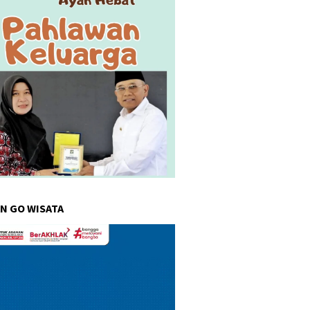
N GO WISATA
r