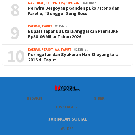
8
NASIONAL
,
SELEBRITIS/HIBURAN
84 Dilihat
Perwira Bergoyang Gandeng Eks 7 Icons dan
Farelio, “Senggol Dong Boss”
9
DAERAH
,
TAPUT
83 Dilihat
Bupati Tapanuli Utara Anggarkan Premi JKN
Rp38,06 Miliar Tahun 2026
10
DAERAH
,
PERISTIWA
,
TAPUT
82 Dilihat
Peringatan dan Syukuran Hari Bhayangkara
2016 di Taput
REDAKSI
SIBER
DISCLAIMER
JARINGAN SOCIAL
RSS