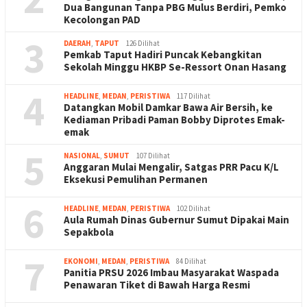
Dua Bangunan Tanpa PBG Mulus Berdiri, Pemko
Kecolongan PAD
3
DAERAH
,
TAPUT
126 Dilihat
Pemkab Taput Hadiri Puncak Kebangkitan
Sekolah Minggu HKBP Se-Ressort Onan Hasang
4
HEADLINE
,
MEDAN
,
PERISTIWA
117 Dilihat
Datangkan Mobil Damkar Bawa Air Bersih, ke
Kediaman Pribadi Paman Bobby Diprotes Emak-
emak
5
NASIONAL
,
SUMUT
107 Dilihat
Anggaran Mulai Mengalir, Satgas PRR Pacu K/L
Eksekusi Pemulihan Permanen
6
HEADLINE
,
MEDAN
,
PERISTIWA
102 Dilihat
Aula Rumah Dinas Gubernur Sumut Dipakai Main
Sepakbola
7
EKONOMI
,
MEDAN
,
PERISTIWA
84 Dilihat
Panitia PRSU 2026 Imbau Masyarakat Waspada
Penawaran Tiket di Bawah Harga Resmi