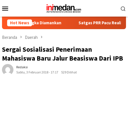
Loncat
Menu
ke
Mobile
konten
ersangka Diamankan
Hot News
Satgas PRR Pacu Realisasi Tambahan T
Beranda
Daerah
Sergai Sosialisasi Penerimaan
Mahasiswa Baru Jalur Beasiswa Dari IPB
Redaksi
Sabtu, 3 Februari 2018 - 17:17
529 Dilihat