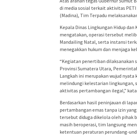
Atas arahan tegas Gubernur Sumut B
di media sosial terkait aktivitas P
(Madina), Tim Terpadu melaksanakan
Kepala Dinas Lingkungan Hidup dan
mengatakan, operasi tersebut meli
Mandailing Natal, serta instansi te
menegakkan hukum dan menjaga kele
“Kegiatan penertiban dilaksanakan 
Provinsi Sumatera Utara, Pemerintah
Langkah ini merupakan wujud nyat
melindungi kelestarian lingkungan,
aktivitas pertambangan ilegal,” kata
Berdasarkan hasil peninjauan di la
pertambangan emas tanpa izin yang m
tersebut diduga dikelola oleh pihak 
masih beroperasi, tim langsung men
ketentuan peraturan perundang-und