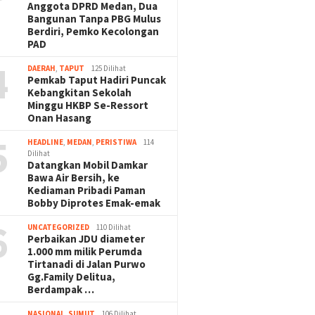
Anggota DPRD Medan, Dua
Bangunan Tanpa PBG Mulus
Berdiri, Pemko Kecolongan
PAD
4
DAERAH
,
TAPUT
125 Dilihat
Pemkab Taput Hadiri Puncak
Kebangkitan Sekolah
Minggu HKBP Se-Ressort
Onan Hasang
5
HEADLINE
,
MEDAN
,
PERISTIWA
114
Dilihat
Datangkan Mobil Damkar
Bawa Air Bersih, ke
Kediaman Pribadi Paman
Bobby Diprotes Emak-emak
6
UNCATEGORIZED
110 Dilihat
Perbaikan JDU diameter
1.000 mm milik Perumda
Tirtanadi di Jalan Purwo
Gg.Family Delitua,
Berdampak …
NASIONAL
,
SUMUT
106 Dilihat