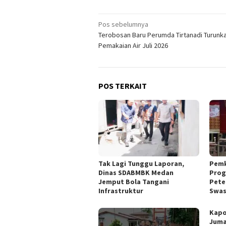
Navigasi
Pos sebelumnya
Terobosan Baru Perumda Tirtanadi Turunka
pos
Pemakaian Air Juli 2026
POS TERKAIT
Tak Lagi Tunggu Laporan,
Pemk
Dinas SDABMBK Medan
Prog
Jemput Bola Tangani
Pete
Infrastruktur
Swa
Kapo
Juma