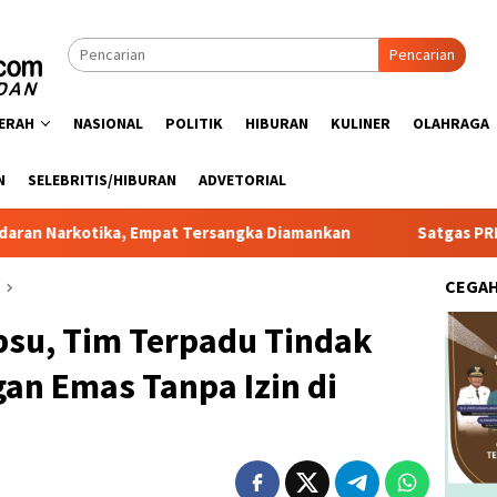
Pencarian
ERAH
NASIONAL
POLITIK
HIBURAN
KULINER
OLAHRAGA
N
SELEBRITIS/HIBURAN
ADVETORIAL
at Tersangka Diamankan
Satgas PRR Pacu Realisasi Tamba
CEGA
bsu, Tim Terpadu Tindak
an Emas Tanpa Izin di