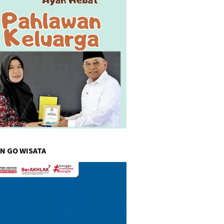
N GO WISATA
r