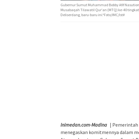
Gubernur Sumut Muhammad Bobby Afif Nasutio
Musabaqah Tilawatil Qur'an (MTQ) ke-40 tingkat
Deliserdang, baru-baru ini.*Foto/IMC/Ist#
Inimedan.com-Madina
| Pemerintah 
menegaskan komitmennya dalam me