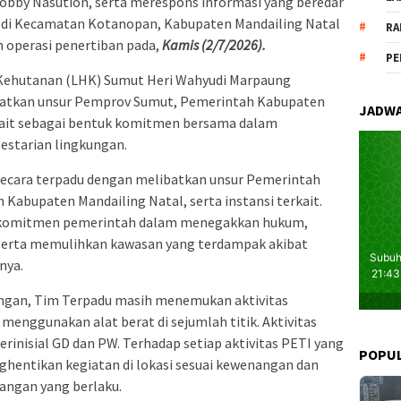
obby Nasution, serta merespons informasi yang beredar
ETI di Kecamatan Kotanopan, Kabupaten Mandailing Natal
RA
 operasi penertiban pada,
Kamis (2/7/2026).
PE
 Kehutanan (LHK) Sumut Heri Wahyudi Marpaung
batkan unsur Pemprov Sumut, Pemerintah Kabupaten
JADWA
rkait sebagai bentuk komitmen bersama dalam
starian lingkungan.
secara terpadu dengan melibatkan unsur Pemerintah
 Kabupaten Mandailing Natal, serta instansi terkait.
a komitmen pemerintah dalam menegakkan hukum,
 serta memulihkan kawasan yang terdampak akibat
nya.
pangan, Tim Terpadu masih menemukan aktivitas
enggunakan alat berat di sejumlah titik. Aktivitas
berinisial GD dan PW. Terhadap setiap aktivitas PETI yang
POPU
ghentikan kegiatan di lokasi sesuai kewenangan dan
angan yang berlaku.