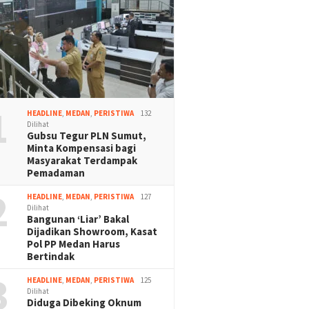
1
HEADLINE
,
MEDAN
,
PERISTIWA
132
Dilihat
Gubsu Tegur PLN Sumut,
Minta Kompensasi bagi
Masyarakat Terdampak
Pemadaman
2
HEADLINE
,
MEDAN
,
PERISTIWA
127
Dilihat
Bangunan ‘Liar’ Bakal
Dijadikan Showroom, Kasat
Pol PP Medan Harus
Bertindak
3
HEADLINE
,
MEDAN
,
PERISTIWA
125
Dilihat
Diduga Dibeking Oknum