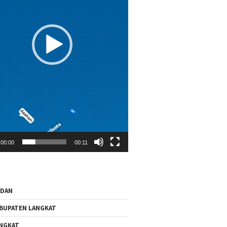
00:00
00:11
EDAN
BUPATEN LANGKAT
NGKAT