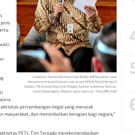
as
 jenis
serta
bukti
an
Gubernur Sumut Muhammad Bobby Afif Nasution saat
ng
diwawancarai wartawan usai acara KKDN Pasis Dikreg LV
Seskko TNI di Aula Raja Inal Siregar, kantor Gubernur Sumut,
Jalan DIponegoro, Medan, baru-baru ini. *Foto/IMC/Ist#
ti
atera
 aktivitas pertambangan ilegal yang merusak
 masyarakat, dan menimbulkan kerugian bagi negara,”
ktivitas PETI, Tim Terpadu merekomendasikan