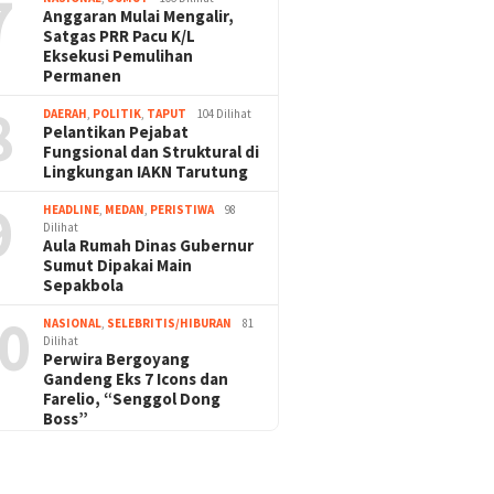
7
Anggaran Mulai Mengalir,
Satgas PRR Pacu K/L
Eksekusi Pemulihan
Permanen
8
DAERAH
,
POLITIK
,
TAPUT
104 Dilihat
Pelantikan Pejabat
Fungsional dan Struktural di
Lingkungan IAKN Tarutung
9
HEADLINE
,
MEDAN
,
PERISTIWA
98
Dilihat
Aula Rumah Dinas Gubernur
Sumut Dipakai Main
Sepakbola
0
NASIONAL
,
SELEBRITIS/HIBURAN
81
Dilihat
Perwira Bergoyang
Gandeng Eks 7 Icons dan
Farelio, “Senggol Dong
Boss”