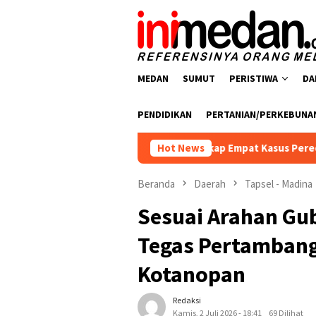
Loncat
ke
konten
MEDAN
SUMUT
PERISTIWA
DA
PENDIDIKAN
PERTANIAN/PERKEBUNA
Polres Batu Bara Ungkap Empat Kasus Peredaran Narkotika, Emp
Hot News
Beranda
Daerah
Tapsel - Madina
Sesuai Arahan Gu
Tegas Pertambang
Kotanopan
Redaksi
Kamis, 2 Juli 2026 - 18:41
69 Dilihat