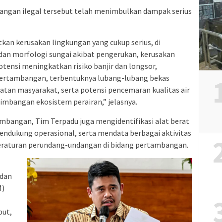
bangan ilegal tersebut telah menimbulkan dampak serius
tkan kerusakan lingkungan yang cukup serius, di
an morfologi sungai akibat pengerukan, kerusakan
otensi meningkatkan risiko banjir dan longsor,
i pertambangan, terbentuknya lubang-lubang bekas
an masyarakat, serta potensi pencemaran kualitas air
mbangan ekosistem perairan,” jelasnya.
mbangan, Tim Terpadu juga mengidentifikasi alat berat
endukung operasional, serta mendata berbagai aktivitas
eraturan perundang-undangan di bidang pertambangan.
 dan
M)
but,