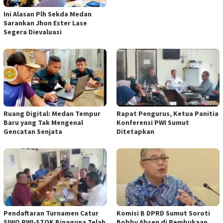
Ini Alasan Plh Sekda Medan
Sarankan Jhon Ester Lase
Segera Dievaluasi
Ruang Digital: Medan Tempur
Rapat Pengurus, Ketua Panitia
Baru yang Tak Mengenal
Konferensi PWI Sumut
Gencatan Senjata
Ditetapkan
Pendaftaran Turnamen Catur
Komisi B DPRD Sumut Soroti
SIWO PWI-STOK Binaguna Telah
Bobby Absen di Pembukaan