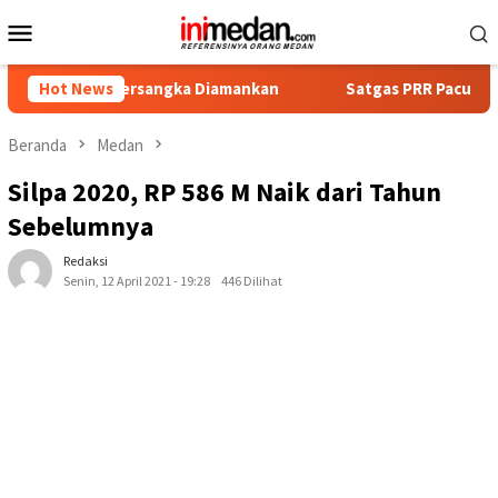
Loncat
Menu
ke
Mobile
konten
pat Tersangka Diamankan
Hot News
Satgas PRR Pacu Realisasi Tamb
Beranda
Medan
Silpa 2020, RP 586 M Naik dari Tahun
Sebelumnya
Redaksi
Senin, 12 April 2021 - 19:28
446 Dilihat