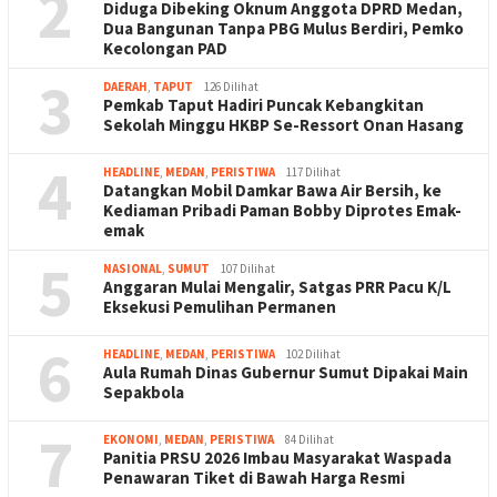
2
Diduga Dibeking Oknum Anggota DPRD Medan,
Dua Bangunan Tanpa PBG Mulus Berdiri, Pemko
Kecolongan PAD
3
DAERAH
,
TAPUT
126 Dilihat
Pemkab Taput Hadiri Puncak Kebangkitan
Sekolah Minggu HKBP Se-Ressort Onan Hasang
4
HEADLINE
,
MEDAN
,
PERISTIWA
117 Dilihat
Datangkan Mobil Damkar Bawa Air Bersih, ke
Kediaman Pribadi Paman Bobby Diprotes Emak-
emak
5
NASIONAL
,
SUMUT
107 Dilihat
Anggaran Mulai Mengalir, Satgas PRR Pacu K/L
Eksekusi Pemulihan Permanen
6
HEADLINE
,
MEDAN
,
PERISTIWA
102 Dilihat
Aula Rumah Dinas Gubernur Sumut Dipakai Main
Sepakbola
7
EKONOMI
,
MEDAN
,
PERISTIWA
84 Dilihat
Panitia PRSU 2026 Imbau Masyarakat Waspada
Penawaran Tiket di Bawah Harga Resmi