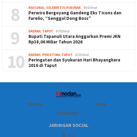
8
NASIONAL
,
SELEBRITIS/HIBURAN
84 Dilihat
Perwira Bergoyang Gandeng Eks 7 Icons dan
Farelio, “Senggol Dong Boss”
9
DAERAH
,
TAPUT
83 Dilihat
Bupati Tapanuli Utara Anggarkan Premi JKN
Rp38,06 Miliar Tahun 2026
10
DAERAH
,
PERISTIWA
,
TAPUT
82 Dilihat
Peringatan dan Syukuran Hari Bhayangkara
2016 di Taput
REDAKSI
SIBER
DISCLAIMER
JARINGAN SOCIAL
RSS