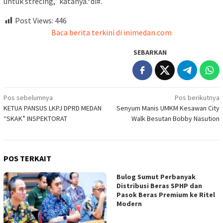
untuk strecing,” katanya.*di#.
Post Views:
446
Baca berita terkini di inimedan.com
SEBARKAN
Navigasi
Pos sebelumnya
Pos berikutnya
KETUA PANSUS LKPJ DPRD MEDAN
Senyum Manis UMKM Kesawan City
pos
“SKAK” INSPEKTORAT
Walk Besutan Bobby Nasution
POS TERKAIT
Bulog Sumut Perbanyak
Distribusi Beras SPHP dan
Pasok Beras Premium ke Ritel
Modern