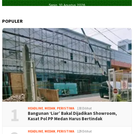
POPULER
1
HEADLINE
,
MEDAN
,
PERISTIWA
130 Dilihat
Bangunan ‘Liar’ Bakal Dijadikan Showroom,
Kasat Pol PP Medan Harus Bertindak
HEADLINE
,
MEDAN
,
PERISTIWA
129 Dilihat