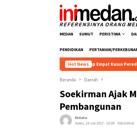
Loncat
ke
konten
MEDAN
SUMUT
PERISTIWA
DA
PENDIDIKAN
PERTANIAN/PERKEBUNA
oba Polres Batu Bara Ungkap Empat Kasus Peredaran Narkotika,
Hot News
Beranda
Daerah
Soekirman Ajak M
Pembangunan
Redaksi
Sabtu, 29 Juli 2017 - 10:09
556 Dilihat