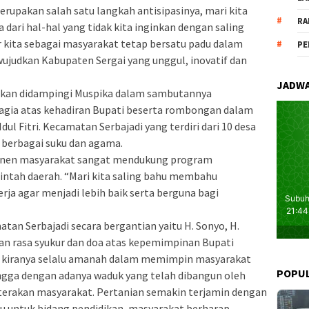
erupakan salah satu langkah antisipasinya, mari kita
RA
 dari hal-hal yang tidak kita inginkan dengan saling
r kita sebagai masyarakat tetap bersatu padu dalam
PE
dkan Kabupaten Sergai yang unggul, inovatif dan
JADWA
ulkan didampingi Muspika dalam sambutannya
gia atas kehadiran Bupati beserta rombongan dalam
dul Fitri. Kecamatan Serbajadi yang terdiri dari 10 desa
 berbagai suku dan agama.
onen masyarakat sangat mendukung program
ntah daerah. “Mari kita saling bahu membahu
a agar menjadi lebih baik serta berguna bagi
an Serbajadi secara bergantian yaitu H. Sonyo, H.
n rasa syukur dan doa atas kepemimpinan Bupati
 kiranya selalu amanah dalam memimpin masyarakat
POPU
ngga dengan adanya waduk yang telah dibangun oleh
erakan masyarakat. Pertanian semakin terjamin dengan
tu untuk bidang pendidikan, masyarakat berharap