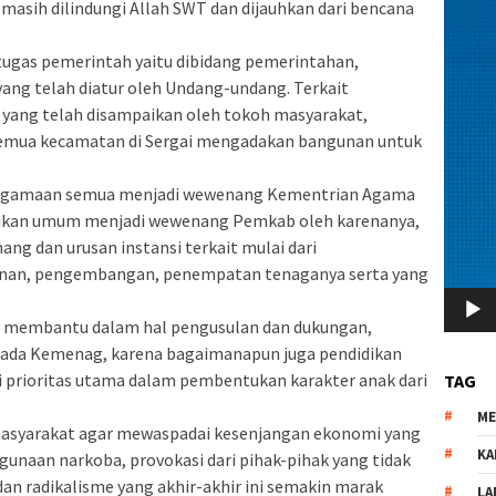
 masih dilindungi Allah SWT dan dijauhkan dari bencana
tugas pemerintah yaitu dibidang pemerintahan,
ng telah diatur oleh Undang-undang. Terkait
yang telah disampaikan oleh tokoh masyarakat,
emua kecamatan di Sergai mengadakan bangunan untuk
keagamaan semua menjadi wewenang Kementrian Agama
dikan umum menjadi wewenang Pemkab oleh karenanya,
ang dan urusan instansi terkait mulai dari
nan, pengembangan, penempatan tenaganya serta yang
 membantu dalam hal pengusulan dan dukungan,
da Kemenag, karena bagaimanapun juga pendidikan
i prioritas utama dalam pembentukan karakter anak dari
TAG
M
asyarakat agar mewaspadai kesenjangan ekonomi yang
KA
unaan narkoba, provokasi dari pihak-pihak yang tidak
an radikalisme yang akhir-akhir ini semakin marak
LA