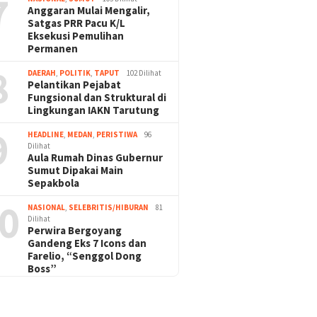
7
Anggaran Mulai Mengalir,
Satgas PRR Pacu K/L
Eksekusi Pemulihan
Permanen
8
DAERAH
,
POLITIK
,
TAPUT
102 Dilihat
Pelantikan Pejabat
Fungsional dan Struktural di
Lingkungan IAKN Tarutung
9
HEADLINE
,
MEDAN
,
PERISTIWA
96
Dilihat
Aula Rumah Dinas Gubernur
Sumut Dipakai Main
Sepakbola
0
NASIONAL
,
SELEBRITIS/HIBURAN
81
Dilihat
Perwira Bergoyang
Gandeng Eks 7 Icons dan
Farelio, “Senggol Dong
Boss”