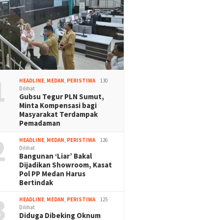
1
HEADLINE
,
MEDAN
,
PERISTIWA
130
Dilihat
Gubsu Tegur PLN Sumut,
Minta Kompensasi bagi
Masyarakat Terdampak
Pemadaman
2
HEADLINE
,
MEDAN
,
PERISTIWA
126
Dilihat
Bangunan ‘Liar’ Bakal
Dijadikan Showroom, Kasat
Pol PP Medan Harus
Bertindak
3
HEADLINE
,
MEDAN
,
PERISTIWA
125
Dilihat
Diduga Dibeking Oknum