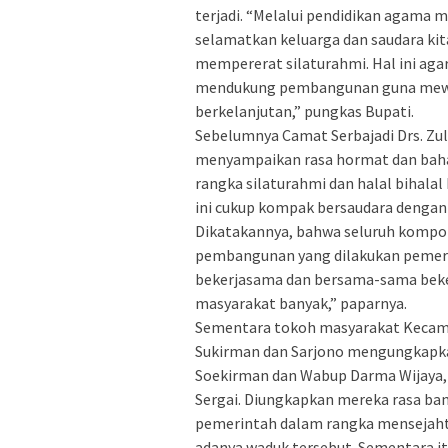
terjadi. “Melalui pendidikan agama m
selamatkan keluarga dan saudara kita
mempererat silaturahmi. Hal ini aga
mendukung pembangunan guna mewuju
berkelanjutan,” pungkas Bupati.
Sebelumnya Camat Serbajadi Drs. Z
menyampaikan rasa hormat dan baha
rangka silaturahmi dan halal bihalal I
ini cukup kompak bersaudara dengan
Dikatakannya, bahwa seluruh komp
pembangunan yang dilakukan pemeri
bekerjasama dan bersama-sama bekerj
masyarakat banyak,” paparnya.
Sementara tokoh masyarakat Kecamat
Sukirman dan Sarjono mengungkapka
Soekirman dan Wabup Darma Wijaya,
Sergai. Diungkapkan mereka rasa ba
pemerintah dalam rangka mensejaht
adanya waduk tersebut. Sementara i