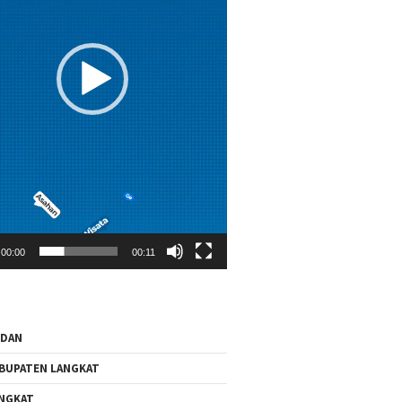
00:00
00:11
EDAN
BUPATEN LANGKAT
NGKAT