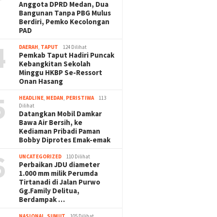
Anggota DPRD Medan, Dua
Bangunan Tanpa PBG Mulus
Berdiri, Pemko Kecolongan
PAD
4
DAERAH
,
TAPUT
124 Dilihat
Pemkab Taput Hadiri Puncak
Kebangkitan Sekolah
Minggu HKBP Se-Ressort
Onan Hasang
5
HEADLINE
,
MEDAN
,
PERISTIWA
113
Dilihat
Datangkan Mobil Damkar
Bawa Air Bersih, ke
Kediaman Pribadi Paman
Bobby Diprotes Emak-emak
6
UNCATEGORIZED
110 Dilihat
Perbaikan JDU diameter
1.000 mm milik Perumda
Tirtanadi di Jalan Purwo
Gg.Family Delitua,
Berdampak …
NASIONAL
,
SUMUT
105 Dilihat