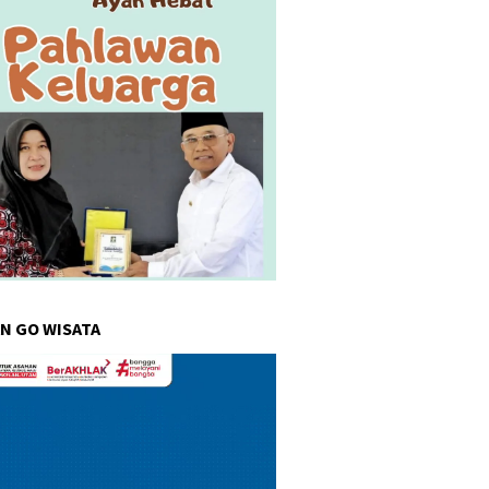
N GO WISATA
r