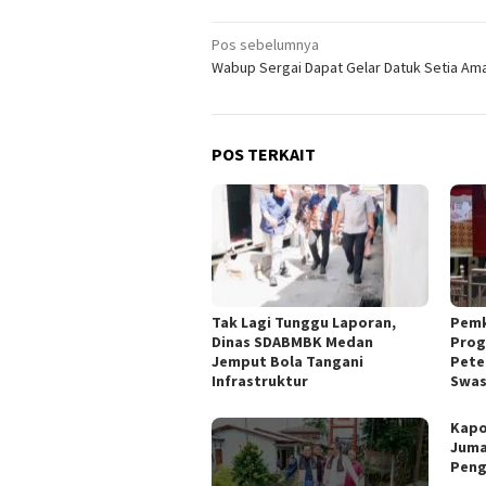
Navigasi
Pos sebelumnya
Wabup Sergai Dapat Gelar Datuk Setia Am
pos
POS TERKAIT
Tak Lagi Tunggu Laporan,
Pemk
Dinas SDABMBK Medan
Prog
Jemput Bola Tangani
Pete
Infrastruktur
Swa
Kapo
Juma
Peng