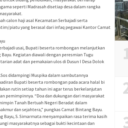
gama seperti Madrasah disetiap desa dalam rangka
masyarakat.
ah calon haji asal Kecamatan Serbajadi serta
tim/piatu yang berasal dari infaq pegawai Kantor Camat
ayu
erbajadi usai, Bupati beserta rombongan melanjutkan
Bayu. Kegiatan diawali dengan peresmian Tugu
arian adat dan pemakaian ulos di Dusun I Desa Dolok
S.Sos didampingi Muspika dalam sambutannya
diran Bupati beserta rombongan pada acara halal bi
adakan rutin setiap tahun ini agar terus berkelanjutan
n pemimpinnya. “Doa dan dukungan dari masyarakat
impin Tanah Bertuah Negeri Beradat dalam
akmur dan sejahtera,” pungkas Camat Bintang Bayu.
g Bayu, S. Simarmata menyampaikan rasa terima kasih
ungi masyarakatnya sebagai bukti kecintaan dan