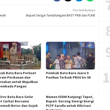
Pos berikutnya
anah
Bupati Sergai Tandatangani BAST PKB dan PLKB
1
ab Batu Bara Perkuat
Pemkab Batu Bara Juara II
ram Perikanan dan
Paviliun Terbaik PRSU ke-50
rnakan untuk Wujudkan
sembada Pangan
lres Batu Bara Gelar
Wamen ESDM Kunjungi Taput,
t Curhat Bersama
Bupati Dorong Sinergi Energi
emudi Betor dan Gojek
PLTP Sarulla untuk Hilirisasi
Pertanian