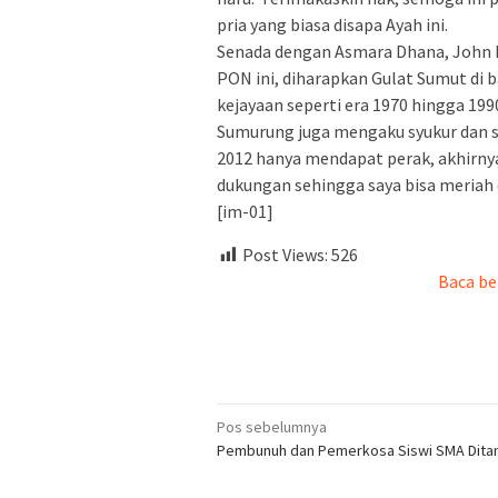
pria yang biasa disapa Ayah ini.
Senada dengan Asmara Dhana, John Lu
PON ini, diharapkan Gulat Sumut di
kejayaan seperti era 1970 hingga 199
Sumurung juga mengaku syukur dan s
2012 hanya mendapat perak, akhirny
dukungan sehingga saya bisa meriah
[im-01]
Post Views:
526
Baca be
Navigasi
Pos sebelumnya
Pembunuh dan Pemerkosa Siswi SMA Dita
pos