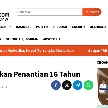
Pencarian
ERAH
NASIONAL
POLITIK
HIBURAN
KULINER
OLAHRAGA
N
SELEBRITIS/HIBURAN
ADVETORIAL
tika, Empat Tersangka Diamankan
Satgas PRR Pacu Realis
CEGA
kan Penantian 16 Tahun
ilihat