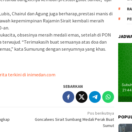
RA
bis, Chairul dan Agung juga berharap,prestasi manis di
PE
 bawah kepemimpinan Rajamin Sirait kembali meraih
0-an.
ukacita, obsesinya meraih medali emas, setelah di PON
JADWA
a terwujud. “Terimakasih buat semuanya atas doa dan
 emas,” kata Sumurung dengan senyumnya yang khas.
rita terkini di inimedan.com
SEBARKAN
Pos berikutnya
POPU
ngkap
Goncalwes Sirait Sumbang Medali Perak Buat
Sumut