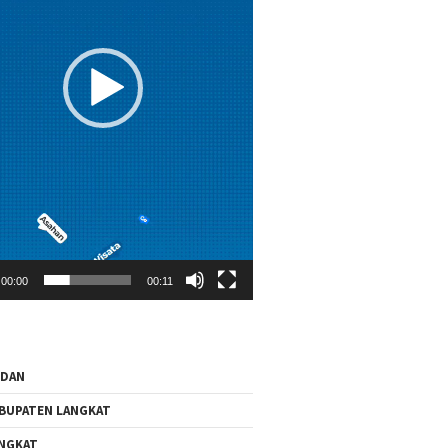
00:00
00:11
EDAN
BUPATEN LANGKAT
NGKAT