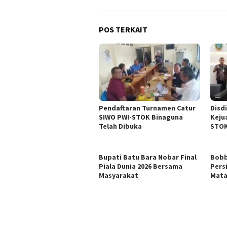
POS TERKAIT
Pendaftaran Turnamen Catur
Disd
SIWO PWI-STOK Binaguna
Keju
Telah Dibuka
STOK
Bupati Batu Bara Nobar Final
Bobb
Piala Dunia 2026 Bersama
Pers
Masyarakat
Mat