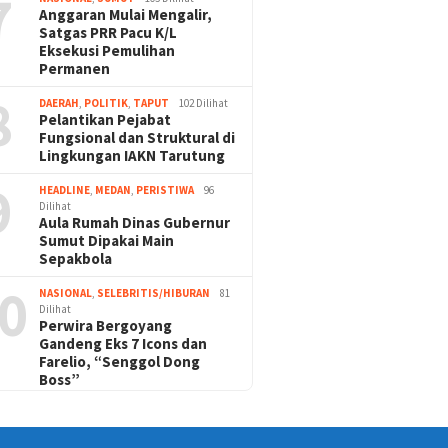
7
Anggaran Mulai Mengalir,
Satgas PRR Pacu K/L
Eksekusi Pemulihan
Permanen
8
DAERAH
,
POLITIK
,
TAPUT
102 Dilihat
Pelantikan Pejabat
Fungsional dan Struktural di
Lingkungan IAKN Tarutung
9
HEADLINE
,
MEDAN
,
PERISTIWA
96
Dilihat
Aula Rumah Dinas Gubernur
Sumut Dipakai Main
Sepakbola
0
NASIONAL
,
SELEBRITIS/HIBURAN
81
Dilihat
Perwira Bergoyang
Gandeng Eks 7 Icons dan
Farelio, “Senggol Dong
Boss”