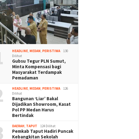
1
HEADLINE
,
MEDAN
,
PERISTIWA
130
Dilihat
Gubsu Tegur PLN Sumut,
Minta Kompensasi bagi
Masyarakat Terdampak
Pemadaman
2
HEADLINE
,
MEDAN
,
PERISTIWA
126
Dilihat
Bangunan ‘Liar’ Bakal
Dijadikan Showroom, Kasat
Pol PP Medan Harus
Bertindak
3
DAERAH
,
TAPUT
124 Dilihat
Pemkab Taput Hadiri Puncak
Kebangkitan Sekolah