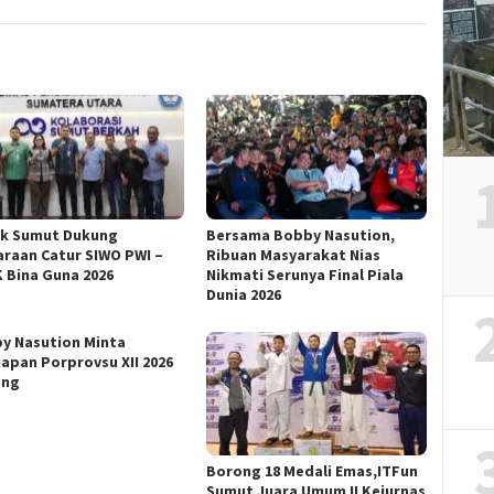
ik Sumut Dukung
Bersama Bobby Nasution,
araan Catur SIWO PWI –
Ribuan Masyarakat Nias
 Bina Guna 2026
Nikmati Serunya Final Piala
Dunia 2026
y Nasution Minta
iapan Porprovsu XII 2026
ang
Borong 18 Medali Emas,ITFun
Sumut Juara Umum II Kejurnas