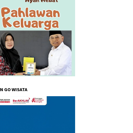
N GO WISATA
r