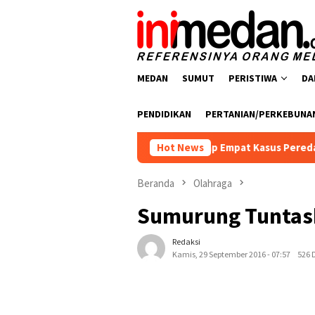
Loncat
ke
konten
MEDAN
SUMUT
PERISTIWA
DA
PENDIDIKAN
PERTANIAN/PERKEBUNA
snarkoba Polres Batu Bara Ungkap Empat Kasus Peredaran Narko
Hot News
Beranda
Olahraga
Sumurung Tuntas
Redaksi
Kamis, 29 September 2016 - 07:57
526 D