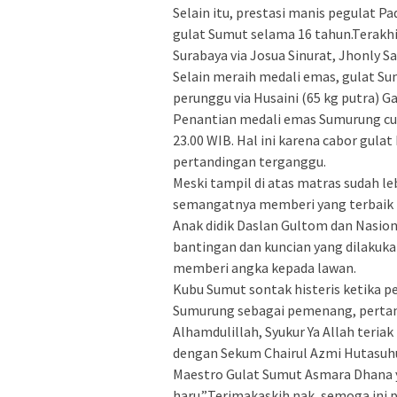
Selain itu, prestasi manis pegulat 
gulat Sumut selama 16 tahun.Terakh
Surabaya via Josua Sinurat, Jhonly Sa
Selain meraih medali emas, gulat Su
perunggu via Husaini (65 kg putra) Ga
Penantian medali emas Sumurung cu
23.00 WIB. Hal ini karena cabor gulat
pertandingan terganggu.
Meski tampil di atas matras sudah le
semangatnya memberi yang terbaik ba
Anak didik Daslan Gultom dan Nasiona
bantingan dan kuncian yang dilakuka
memberi angka kepada lawan.
Kubu Sumut sontak histeris ketika 
Sumurung sebagai pemenang, pertan
Alhamdulillah, Syukur Ya Allah teria
dengan Sekum Chairul Azmi Hutasuhu
Maestro Gulat Sumut Asmara Dhana y
haru.”Terimakaskih nak, semoga ini 