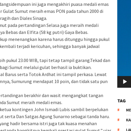
Padangsidempuan ini juga mengakhiri puasa medali emas
ir Gulat Sumut meraih emas PON pada tahun 2000 di
ragih dan Dialex Sinaga.
mut pada pertandingan Selasa juga meraih medali
ya Bebas dan Elfita (58 kg putri) Gaya Bebas.
kup menenangkan karena harus ditunggu hingga pukul
 kembali terjadi kericuhan, sehingga banyak jadwal
bih pukul 23.00 WIB, tapi tetap tampil garang.Tekad dan
gi Sumut melalui gulat berhasil ia buktikan.
l Barus serta Totok Ardhat ini tampil perkasa. Lewat
nnya, Sumurung mendapat 10 poin, dan tidak satu pun
pertandingan berakhir dan wasit mengangkat tangan
TAG
da Sumut meraih medali emas.
k ketua kontingen John Ismadi Lubis sambil berpelukan
M
t serta Dan Satgas Agung Sunarno sebagai tanda haru.
KA
ang hadir bersama istri juga tak kuasa menahan
pertanda bangkitnya kembali prestasi gulat Sumut,” ujar
LA