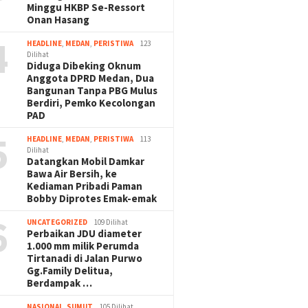
Minggu HKBP Se-Ressort
Onan Hasang
4
HEADLINE
,
MEDAN
,
PERISTIWA
123
Dilihat
Diduga Dibeking Oknum
Anggota DPRD Medan, Dua
Bangunan Tanpa PBG Mulus
Berdiri, Pemko Kecolongan
PAD
5
HEADLINE
,
MEDAN
,
PERISTIWA
113
Dilihat
Datangkan Mobil Damkar
Bawa Air Bersih, ke
Kediaman Pribadi Paman
Bobby Diprotes Emak-emak
6
UNCATEGORIZED
109 Dilihat
Perbaikan JDU diameter
1.000 mm milik Perumda
Tirtanadi di Jalan Purwo
Gg.Family Delitua,
Berdampak …
NASIONAL
,
SUMUT
105 Dilihat