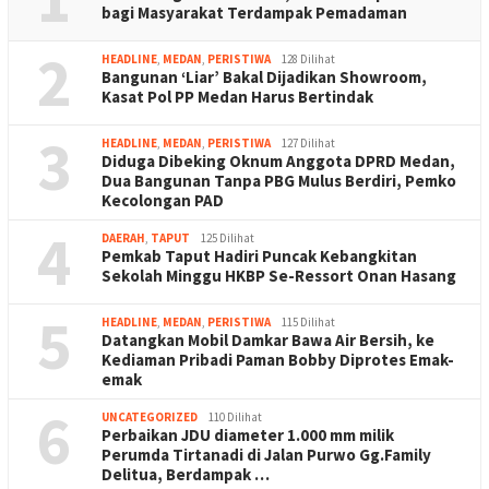
bagi Masyarakat Terdampak Pemadaman
2
HEADLINE
,
MEDAN
,
PERISTIWA
128 Dilihat
Bangunan ‘Liar’ Bakal Dijadikan Showroom,
Kasat Pol PP Medan Harus Bertindak
3
HEADLINE
,
MEDAN
,
PERISTIWA
127 Dilihat
Diduga Dibeking Oknum Anggota DPRD Medan,
Dua Bangunan Tanpa PBG Mulus Berdiri, Pemko
Kecolongan PAD
4
DAERAH
,
TAPUT
125 Dilihat
Pemkab Taput Hadiri Puncak Kebangkitan
Sekolah Minggu HKBP Se-Ressort Onan Hasang
5
HEADLINE
,
MEDAN
,
PERISTIWA
115 Dilihat
Datangkan Mobil Damkar Bawa Air Bersih, ke
Kediaman Pribadi Paman Bobby Diprotes Emak-
emak
6
UNCATEGORIZED
110 Dilihat
Perbaikan JDU diameter 1.000 mm milik
Perumda Tirtanadi di Jalan Purwo Gg.Family
Delitua, Berdampak …