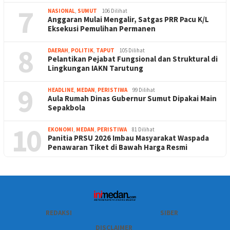
7
NASIONAL
,
SUMUT
106 Dilihat
Anggaran Mulai Mengalir, Satgas PRR Pacu K/L
Eksekusi Pemulihan Permanen
8
DAERAH
,
POLITIK
,
TAPUT
105 Dilihat
Pelantikan Pejabat Fungsional dan Struktural di
Lingkungan IAKN Tarutung
9
HEADLINE
,
MEDAN
,
PERISTIWA
99 Dilihat
Aula Rumah Dinas Gubernur Sumut Dipakai Main
Sepakbola
10
EKONOMI
,
MEDAN
,
PERISTIWA
81 Dilihat
Panitia PRSU 2026 Imbau Masyarakat Waspada
Penawaran Tiket di Bawah Harga Resmi
REDAKSI
SIBER
DISCLAIMER