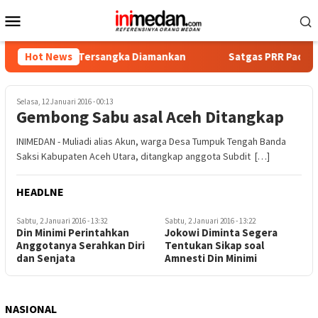
Loncat
Menu
ke
Mobile
konten
 Empat Tersangka Diamankan
Hot News
Satgas PRR Pacu Realisasi 
Selasa, 12 Januari 2016 - 00:13
Gembong Sabu asal Aceh Ditangkap
INIMEDAN - Muliadi alias Akun, warga Desa Tumpuk Tengah Banda
Saksi Kabupaten Aceh Utara, ditangkap anggota Subdit […]
HEADLNE
Sabtu, 2 Januari 2016 - 13:32
Sabtu, 2 Januari 2016 - 13:22
Din Minimi Perintahkan
Jokowi Diminta Segera
Anggotanya Serahkan Diri
Tentukan Sikap soal
dan Senjata
Amnesti Din Minimi
NASIONAL