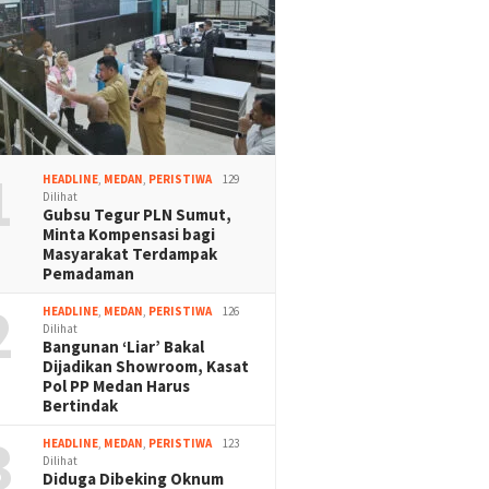
1
HEADLINE
,
MEDAN
,
PERISTIWA
129
Dilihat
Gubsu Tegur PLN Sumut,
Minta Kompensasi bagi
Masyarakat Terdampak
Pemadaman
2
HEADLINE
,
MEDAN
,
PERISTIWA
126
Dilihat
Bangunan ‘Liar’ Bakal
Dijadikan Showroom, Kasat
Pol PP Medan Harus
Bertindak
3
HEADLINE
,
MEDAN
,
PERISTIWA
123
Dilihat
Diduga Dibeking Oknum