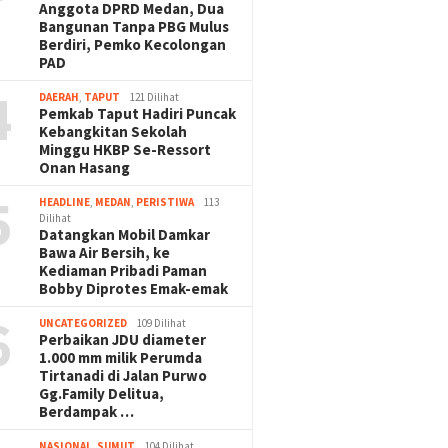
Anggota DPRD Medan, Dua
Bangunan Tanpa PBG Mulus
Berdiri, Pemko Kecolongan
PAD
4
DAERAH
,
TAPUT
121 Dilihat
Pemkab Taput Hadiri Puncak
Kebangkitan Sekolah
Minggu HKBP Se-Ressort
Onan Hasang
5
HEADLINE
,
MEDAN
,
PERISTIWA
113
Dilihat
Datangkan Mobil Damkar
Bawa Air Bersih, ke
Kediaman Pribadi Paman
Bobby Diprotes Emak-emak
6
UNCATEGORIZED
109 Dilihat
Perbaikan JDU diameter
1.000 mm milik Perumda
Tirtanadi di Jalan Purwo
Gg.Family Delitua,
Berdampak …
NASIONAL
,
SUMUT
104 Dilihat