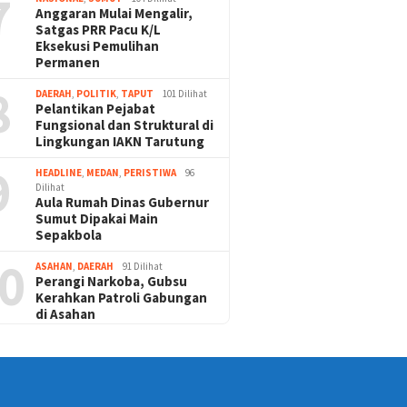
7
Anggaran Mulai Mengalir,
Satgas PRR Pacu K/L
Eksekusi Pemulihan
Permanen
8
DAERAH
,
POLITIK
,
TAPUT
101 Dilihat
Pelantikan Pejabat
Fungsional dan Struktural di
Lingkungan IAKN Tarutung
9
HEADLINE
,
MEDAN
,
PERISTIWA
96
Dilihat
Aula Rumah Dinas Gubernur
Sumut Dipakai Main
Sepakbola
0
ASAHAN
,
DAERAH
91 Dilihat
Perangi Narkoba, Gubsu
Kerahkan Patroli Gabungan
di Asahan