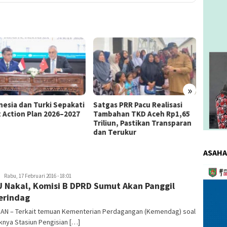
»
as PRR Pacu Realisasi
Kemnaker Berhasil Mediasi
The 4
ahan TKD Aceh Rp1,65
Perselisihan PHK PT Amos
Bahas 
iun, Pastikan Transparan
Indah Indonesia Perselisihan
Memen
Terukur
PHK PT Amos Indah Indonesia
Konsum
ASAHA
Pemuta
redaksi
Rabu, 17 Februari 2016 - 18:01
Video
 Nakal, Komisi B DPRD Sumut Akan Panggil
erindag
DAN – Terkait temuan Kementerian Perdagangan (Kemendag) soal
nya Stasiun Pengisian […]