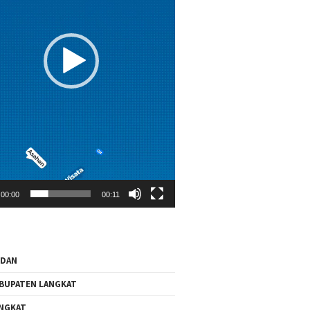
00:00
00:11
EDAN
BUPATEN LANGKAT
NGKAT