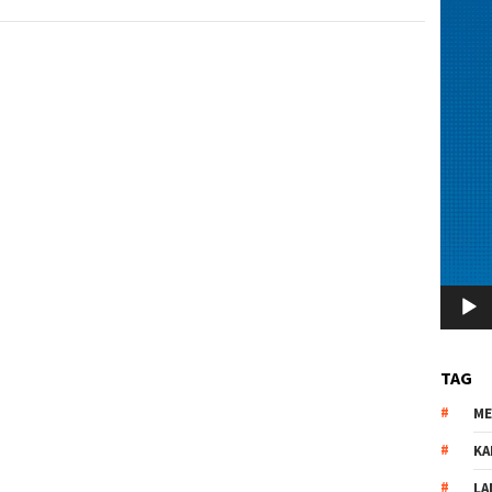
TAG
M
KA
LA