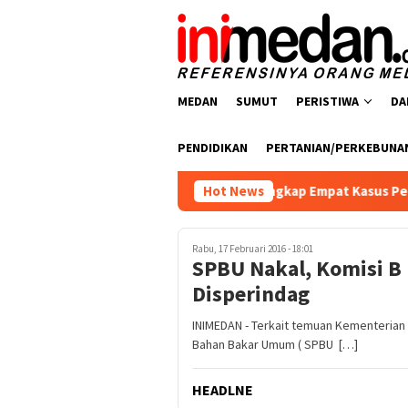
Loncat
ke
konten
MEDAN
SUMUT
PERISTIWA
DA
PENDIDIKAN
PERTANIAN/PERKEBUNA
esnarkoba Polres Batu Bara Ungkap Empat Kasus Peredaran Nar
Hot News
Rabu, 17 Februari 2016 - 18:01
SPBU Nakal, Komisi B
Disperindag
INIMEDAN - Terkait temuan Kementeria
Bahan Bakar Umum ( SPBU […]
HEADLNE