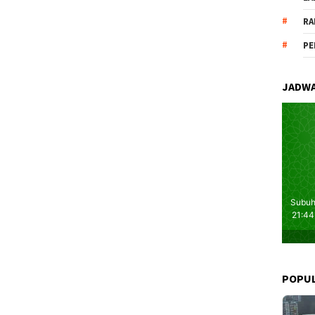
RA
PE
JADWA
POPU