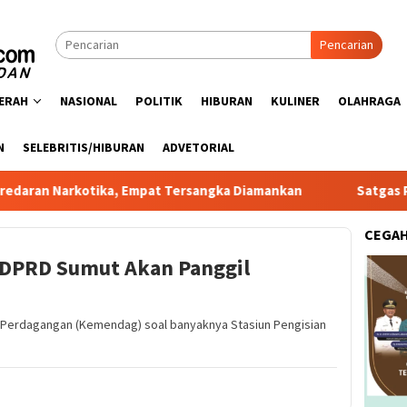
Pencarian
ERAH
NASIONAL
POLITIK
HIBURAN
KULINER
OLAHRAGA
N
SELEBRITIS/HIBURAN
ADVETORIAL
kotika, Empat Tersangka Diamankan
Satgas PRR Pacu Real
CEGA
 DPRD Sumut Akan Panggil
n Perdagangan (Kemendag) soal banyaknya Stasiun Pengisian