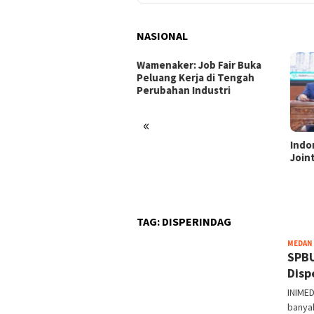
NASIONAL
enaker: Job Fair Buka
uang Kerja di Tengah
ubahan Industri
«
Indonesia dan Turki Sepakati
Satg
Joint Action Plan 2026–2027
Tamb
Tril
dan 
TAG:
DISPERINDAG
MEDAN
SPBU
Disp
INIME
banyak