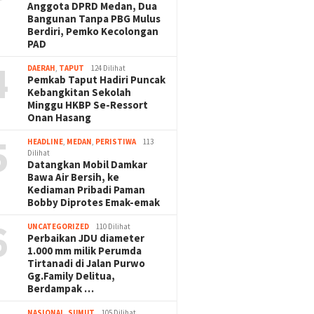
Anggota DPRD Medan, Dua
Bangunan Tanpa PBG Mulus
Berdiri, Pemko Kecolongan
PAD
4
DAERAH
,
TAPUT
124 Dilihat
Pemkab Taput Hadiri Puncak
Kebangkitan Sekolah
Minggu HKBP Se-Ressort
Onan Hasang
5
HEADLINE
,
MEDAN
,
PERISTIWA
113
Dilihat
Datangkan Mobil Damkar
Bawa Air Bersih, ke
Kediaman Pribadi Paman
Bobby Diprotes Emak-emak
6
UNCATEGORIZED
110 Dilihat
Perbaikan JDU diameter
1.000 mm milik Perumda
Tirtanadi di Jalan Purwo
Gg.Family Delitua,
Berdampak …
NASIONAL
,
SUMUT
105 Dilihat