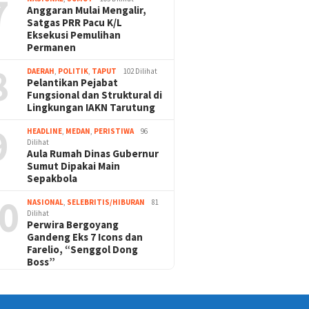
7
Anggaran Mulai Mengalir,
Satgas PRR Pacu K/L
Eksekusi Pemulihan
Permanen
8
DAERAH
,
POLITIK
,
TAPUT
102 Dilihat
Pelantikan Pejabat
Fungsional dan Struktural di
Lingkungan IAKN Tarutung
9
HEADLINE
,
MEDAN
,
PERISTIWA
96
Dilihat
Aula Rumah Dinas Gubernur
Sumut Dipakai Main
Sepakbola
0
NASIONAL
,
SELEBRITIS/HIBURAN
81
Dilihat
Perwira Bergoyang
Gandeng Eks 7 Icons dan
Farelio, “Senggol Dong
Boss”