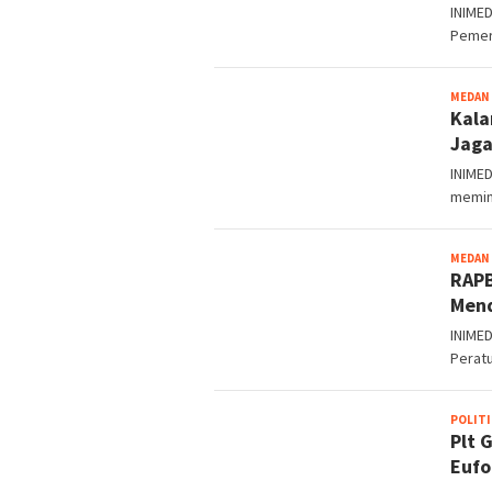
INIMED
Pemer
MEDAN
Kala
Jag
INIME
memin
MEDAN
RAPB
Mend
INIME
Perat
POLITI
Plt 
Eufo