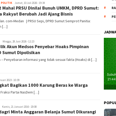
,
POLITIK
redaksi
Jumat, 10 Juli 2026 - 19:34
t Mahal PRSU Dinilai Bunuh UMKM, DPRD Sumut:
RA
a Rakyat Berubah Jadi Ajang Bisnis
PE
dan. com-Medan | PRSU Sepi, DPRD Sumut Semprot Panitia:
n […]
JADWA
redaksi
Minggu, 28 Juni 2026 - 12:23
lik Akun Medsos Penyebar Hoaks Pimpinan
 Sumut Dipolisikan
– Penyebaran informasi yang tidak sesuai fakta (Hoaks) di […]
uari 2023 - 10:39
gkat Bagikan 1000 Karung Beras ke Warga
a Fraksi Partai NasDem […]
POPU
redaksi
Kamis, 21 Januari 2016 - 20:08
agri Minta Anggaran Belanja Sumut Dikurangi