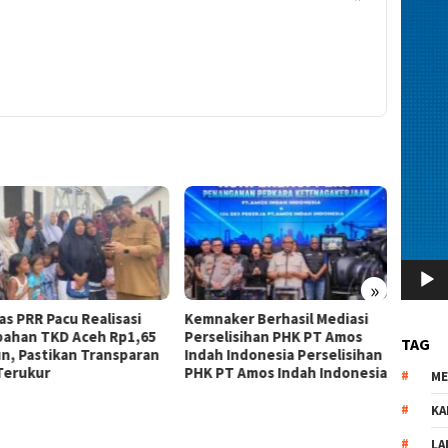
»
as PRR Pacu Realisasi
Kemnaker Berhasil Mediasi
The 4
ahan TKD Aceh Rp1,65
Perselisihan PHK PT Amos
Bahas 
TAG
iun, Pastikan Transparan
Indah Indonesia Perselisihan
Memen
Terukur
PHK PT Amos Indah Indonesia
Konsum
M
KA
LA