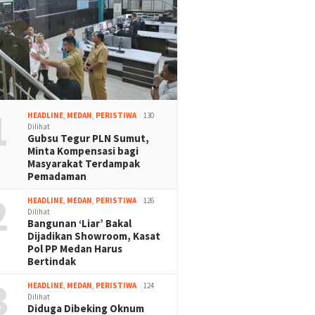
1
HEADLINE
,
MEDAN
,
PERISTIWA
130
Dilihat
Gubsu Tegur PLN Sumut,
Minta Kompensasi bagi
Masyarakat Terdampak
Pemadaman
2
HEADLINE
,
MEDAN
,
PERISTIWA
126
Dilihat
Bangunan ‘Liar’ Bakal
Dijadikan Showroom, Kasat
Pol PP Medan Harus
Bertindak
3
HEADLINE
,
MEDAN
,
PERISTIWA
124
Dilihat
Diduga Dibeking Oknum