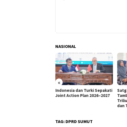
NASIONAL
enaker: Job Fair Buka
uang Kerja di Tengah
ubahan Industri
«
Indonesia dan Turki Sepakati
Satg
Joint Action Plan 2026–2027
Tamb
Tril
dan 
TAG:
DPRD SUMUT