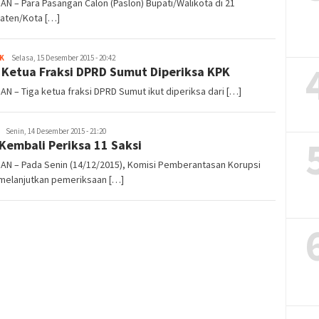
AN – Para Pasangan Calon (Paslon) Bupati/Walikota di 21
aten/Kota […]
K
redaksi
Selasa, 15 Desember 2015 - 20:42
 Ketua Fraksi DPRD Sumut Diperiksa KPK
AN – Tiga ketua fraksi DPRD Sumut ikut diperiksa dari […]
redaksi
Senin, 14 Desember 2015 - 21:20
Kembali Periksa 11 Saksi
AN – Pada Senin (14/12/2015), Komisi Pemberantasan Korupsi
 melanjutkan pemeriksaan […]