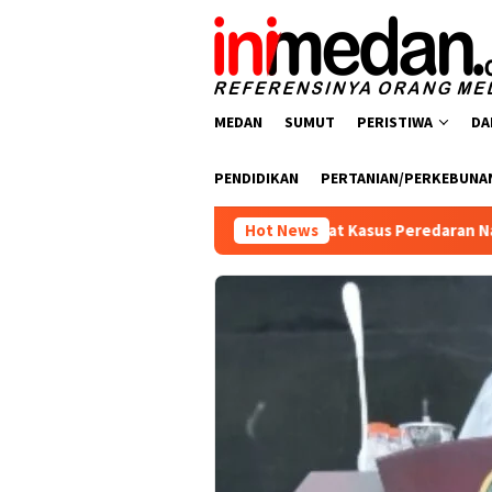
Loncat
ke
konten
MEDAN
SUMUT
PERISTIWA
DA
PENDIDIKAN
PERTANIAN/PERKEBUNA
olres Batu Bara Ungkap Empat Kasus Peredaran Narkotika, Empa
Hot News