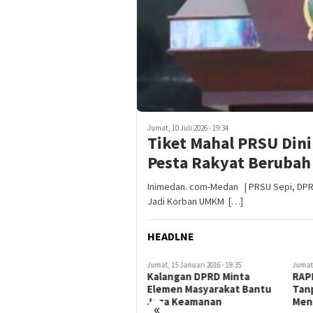
Jumat, 10 Juli 2026 - 19:34
Tiket Mahal PRSU Din
Pesta Rakyat Berubah 
Inimedan. com-Medan | PRSU Sepi, DPRD
Jadi Korban UMKM […]
HEADLNE
Kamis, 21 Januari 2016 - 20:08
Jumat, 15 Januari 2016 - 19:35
Jumat,
Mendagri Minta Anggaran
Kalangan DPRD Minta
RAP
Belanja Sumut Dikurangi
Elemen Masyarakat Bantu
Tan
Jaga Keamanan
Men
«