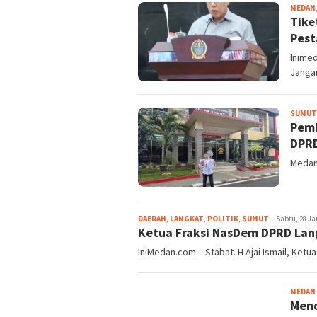
MEDAN
Tike
Pest
Inime
Janga
SUMUT
Pemi
DPRD
Medan 
DAERAH
,
LANGKAT
,
POLITIK
,
SUMUT
redaksi
Sabtu, 28 Jan
Ketua Fraksi NasDem DPRD Lan
IniMedan.com – Stabat. H Ajai Ismail, Ketu
MEDAN
Mend