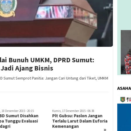
ilai Bunuh UMKM, DPRD Sumut:
Jadi Ajang Bisnis
 Sumut Semprot Panitia: Jangan Cari Untung dari Tiket, UMKM
ASAHA
Pemuta
Video
 18 Desember 2015 - 20:15
Kamis, 17 Desember 2015 - 06:38
Selasa, 15 De
BD Sumut Disahkan
Plt Gubsu: Paslon Jangan
Tiga Ket
pa Tunggu Evaluasi
Terlalu Larut Dalam Euforia
Sumut Di
dagri
Kemenangan
»