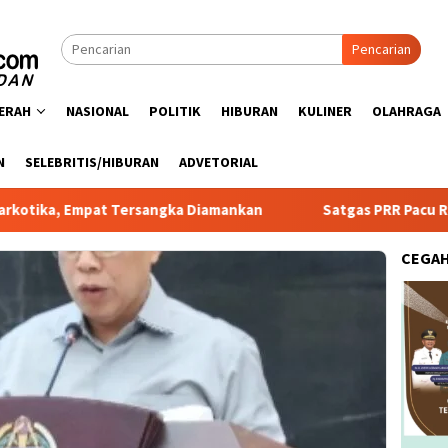
Pencarian
ERAH
NASIONAL
POLITIK
HIBURAN
KULINER
OLAHRAGA
N
SELEBRITIS/HIBURAN
ADVETORIAL
t Tersangka Diamankan
Satgas PRR Pacu Realisasi Tambah
CEGA