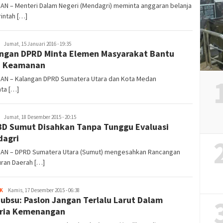
AN – Menteri Dalam Negeri (Mendagri) meminta anggaran belanja
intah […]
redaksi
Jumat, 15 Januari 2016 - 19:35
ngan DPRD Minta Elemen Masyarakat Bantu
a Keamanan
DAN – Kalangan DPRD Sumatera Utara dan Kota Medan
ta […]
redaksi
Jumat, 18 Desember 2015 - 20:15
D Sumut Disahkan Tanpa Tunggu Evaluasi
agri
DAN – DPRD Sumatera Utara (Sumut) mengesahkan Rancangan
uran Daerah […]
K
redaksi
Kamis, 17 Desember 2015 - 06:38
Gubsu: Paslon Jangan Terlalu Larut Dalam
ria Kemenangan