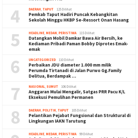
4
DAERAH
,
TAPUT
125 Dilihat
Pemkab Taput Hadiri Puncak Kebangkitan
Sekolah Minggu HKBP Se-Ressort Onan Hasang
5
HEADLINE
,
MEDAN
,
PERISTIWA
115 Dilihat
Datangkan Mobil Damkar Bawa Air Bersih, ke
Kediaman Pribadi Paman Bobby Diprotes Emak-
emak
6
UNCATEGORIZED
110 Dilihat
Perbaikan JDU diameter 1.000 mm milik
Perumda Tirtanadi di Jalan Purwo Gg.Family
Delitua, Berdampak …
7
NASIONAL
,
SUMUT
106 Dilihat
Anggaran Mulai Mengalir, Satgas PRR Pacu K/L
Eksekusi Pemulihan Permanen
8
DAERAH
,
POLITIK
,
TAPUT
105 Dilihat
Pelantikan Pejabat Fungsional dan Struktural di
Lingkungan IAKN Tarutung
HEADLINE
,
MEDAN
,
PERISTIWA
99 Dilihat