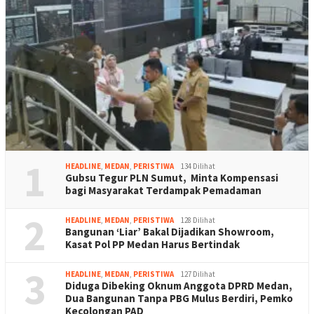
1
HEADLINE
,
MEDAN
,
PERISTIWA
134 Dilihat
Gubsu Tegur PLN Sumut, Minta Kompensasi
bagi Masyarakat Terdampak Pemadaman
2
HEADLINE
,
MEDAN
,
PERISTIWA
128 Dilihat
Bangunan ‘Liar’ Bakal Dijadikan Showroom,
Kasat Pol PP Medan Harus Bertindak
3
HEADLINE
,
MEDAN
,
PERISTIWA
127 Dilihat
Diduga Dibeking Oknum Anggota DPRD Medan,
Dua Bangunan Tanpa PBG Mulus Berdiri, Pemko
Kecolongan PAD