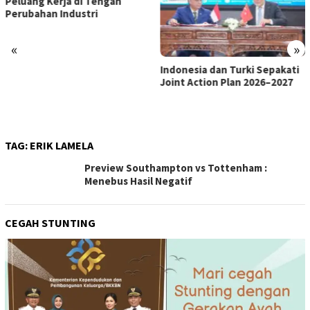
«
»
Indonesia dan Turki Sepakati
Satgas PRR Pacu Realisasi
Joint Action Plan 2026–2027
Tambahan TKD Aceh Rp1,65
Triliun, Pastikan Transparan
dan Terukur
TAG:
ERIK LAMELA
Preview Southampton vs Tottenham :
Menebus Hasil Negatif
CEGAH STUNTING