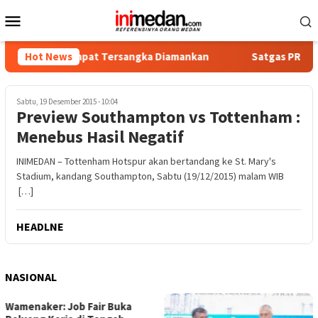
Loncat
Menu
ke
Mobile
konten
tika, Empat Tersangka Diamankan
Hot News
Satgas PRR Pacu Realis
Sabtu, 19 Desember 2015 - 10:04
Preview Southampton vs Tottenham :
Menebus Hasil Negatif
INIMEDAN – Tottenham Hotspur akan bertandang ke St. Mary's
Stadium, kandang Southampton, Sabtu (19/12/2015) malam WIB
[…]
HEADLNE
NASIONAL