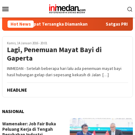
Loncat
Menu
ke
Mobile
konten
tika, Empat Tersangka Diamankan
Hot News
Satgas PRR Pacu Realis
Kamis, 14 Januari 2016 - 20:01
Lagi, Penemuan Mayat Bayi di
Gaperta
INIMEDAN - Setelah beberapa hari lalu ada penemuan mayat bayi
hasil hubungan gelap dari sepesang kekasih di Jalan […]
HEADLNE
NASIONAL