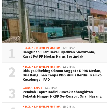
1
HEADLINE
,
MEDAN
,
PERISTIWA
129 Dilihat
Bangunan ‘Liar’ Bakal Dijadikan Showroom,
Kasat Pol PP Medan Harus Bertindak
2
HEADLINE
,
MEDAN
,
PERISTIWA
128 Dilihat
Diduga Dibeking Oknum Anggota DPRD Medan,
Dua Bangunan Tanpa PBG Mulus Berdiri, Pemko
Kecolongan PAD
3
DAERAH
,
TAPUT
126 Dilihat
Pemkab Taput Hadiri Puncak Kebangkitan
Sekolah Minggu HKBP Se-Ressort Onan Hasang
HEADLINE
,
MEDAN
,
PERISTIWA
116 Dilihat