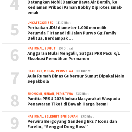
4
Datangkan Mobil Damkar Bawa Air Bersih, ke
Kediaman Pribadi Paman Bobby Diprotes Emak-
emak
5
UNCATEGORIZED
111 Dilihat
Perbaikan JDU diameter 1.000 mm milik
Perumda Tirtanadi di Jalan Purwo Gg.Family
Delitua, Berdampak …
6
NASIONAL
,
SUMUT
107 Dilihat
Anggaran Mulai Mengalir, Satgas PRR Pacu K/L
Eksekusi Pemulihan Permanen
7
HEADLINE
,
MEDAN
,
PERISTIWA
101 Dilihat
Aula Rumah Dinas Gubernur Sumut Dipakai Main
Sepakbola
8
EKONOMI
,
MEDAN
,
PERISTIWA
83 Dilihat
Panitia PRSU 2026 Imbau Masyarakat Waspada
Penawaran Tiket di Bawah Harga Resmi
9
NASIONAL
,
SELEBRITIS/HIBURAN
83 Dilihat
Perwira Bergoyang Gandeng Eks 7 Icons dan
Farelio, “Senggol Dong Boss”