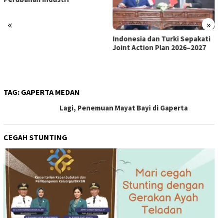
«
»
Indonesia dan Turki Sepakati
Satgas PRR Pacu Realisasi
Joint Action Plan 2026–2027
Tambahan TKD Aceh Rp1,65
Triliun, Pastikan Transparan
dan Terukur
TAG:
GAPERTA MEDAN
Lagi, Penemuan Mayat Bayi di Gaperta
CEGAH STUNTING