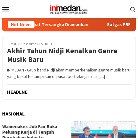
Loncat
Menu
ke
Mobile
konten
ika, Empat Tersangka Diamankan
Hot News
Satgas PRR Pacu Realisa
Jumat, 25 Desember 2015 - 18:03
Akhir Tahun Nidji Kenalkan Genre
Musik Baru
INIMEDAN - Grup band Nidji akan memperkenalkan genre musik baru
yang bakal tertampilkan di pusat perbelanjaan La […]
HEADLNE
NASIONAL