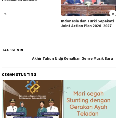
«
»
Indonesia dan Turki Sepakati
Satgas PRR Pacu Realisasi
Joint Action Plan 2026–2027
Tambahan TKD Aceh Rp1,65
Triliun, Pastikan Transparan
dan Terukur
TAG:
GENRE
Akhir Tahun Nidji Kenalkan Genre Musik Baru
CEGAH STUNTING