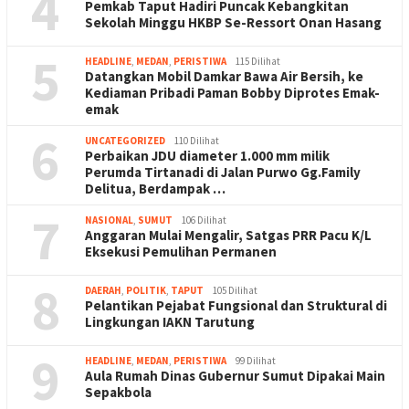
4
Pemkab Taput Hadiri Puncak Kebangkitan
Sekolah Minggu HKBP Se-Ressort Onan Hasang
5
HEADLINE
,
MEDAN
,
PERISTIWA
115 Dilihat
Datangkan Mobil Damkar Bawa Air Bersih, ke
Kediaman Pribadi Paman Bobby Diprotes Emak-
emak
6
UNCATEGORIZED
110 Dilihat
Perbaikan JDU diameter 1.000 mm milik
Perumda Tirtanadi di Jalan Purwo Gg.Family
Delitua, Berdampak …
7
NASIONAL
,
SUMUT
106 Dilihat
Anggaran Mulai Mengalir, Satgas PRR Pacu K/L
Eksekusi Pemulihan Permanen
8
DAERAH
,
POLITIK
,
TAPUT
105 Dilihat
Pelantikan Pejabat Fungsional dan Struktural di
Lingkungan IAKN Tarutung
9
HEADLINE
,
MEDAN
,
PERISTIWA
99 Dilihat
Aula Rumah Dinas Gubernur Sumut Dipakai Main
Sepakbola