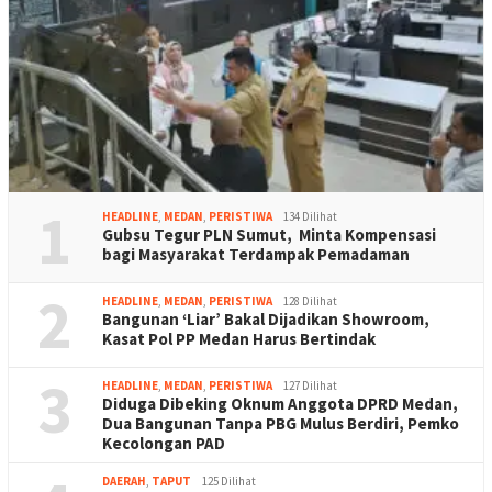
1
HEADLINE
,
MEDAN
,
PERISTIWA
134 Dilihat
Gubsu Tegur PLN Sumut, Minta Kompensasi
bagi Masyarakat Terdampak Pemadaman
2
HEADLINE
,
MEDAN
,
PERISTIWA
128 Dilihat
Bangunan ‘Liar’ Bakal Dijadikan Showroom,
Kasat Pol PP Medan Harus Bertindak
3
HEADLINE
,
MEDAN
,
PERISTIWA
127 Dilihat
Diduga Dibeking Oknum Anggota DPRD Medan,
Dua Bangunan Tanpa PBG Mulus Berdiri, Pemko
Kecolongan PAD
DAERAH
,
TAPUT
125 Dilihat