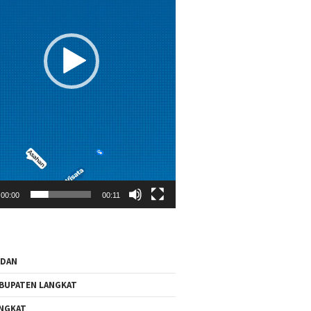
00:00
00:11
EDAN
BUPATEN LANGKAT
NGKAT