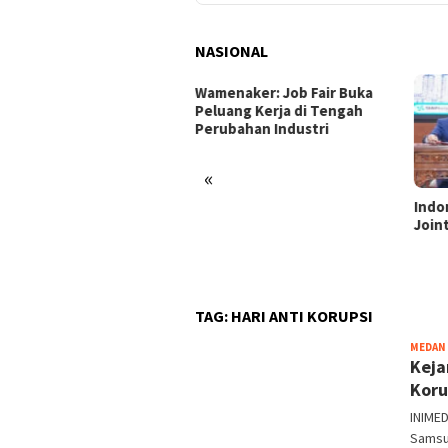
NASIONAL
enaker: Job Fair Buka
uang Kerja di Tengah
ubahan Industri
«
Indonesia dan Turki Sepakati
Satg
Joint Action Plan 2026–2027
Tamb
Tril
dan 
TAG:
HARI ANTI KORUPSI
MEDAN
Keja
Koru
INIME
Samsur