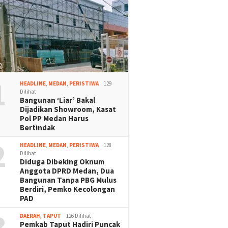
1
HEADLINE
,
MEDAN
,
PERISTIWA
129
Dilihat
Bangunan ‘Liar’ Bakal
Dijadikan Showroom, Kasat
Pol PP Medan Harus
Bertindak
2
HEADLINE
,
MEDAN
,
PERISTIWA
128
Dilihat
Diduga Dibeking Oknum
Anggota DPRD Medan, Dua
Bangunan Tanpa PBG Mulus
Berdiri, Pemko Kecolongan
PAD
3
DAERAH
,
TAPUT
126 Dilihat
Pemkab Taput Hadiri Puncak