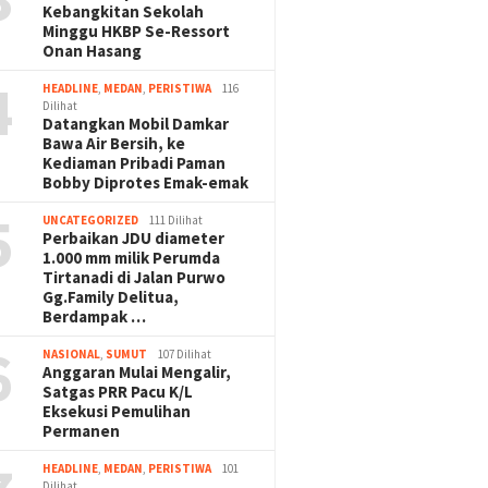
Kebangkitan Sekolah
Minggu HKBP Se-Ressort
Onan Hasang
4
HEADLINE
,
MEDAN
,
PERISTIWA
116
Dilihat
Datangkan Mobil Damkar
Bawa Air Bersih, ke
Kediaman Pribadi Paman
Bobby Diprotes Emak-emak
5
UNCATEGORIZED
111 Dilihat
Perbaikan JDU diameter
1.000 mm milik Perumda
Tirtanadi di Jalan Purwo
Gg.Family Delitua,
Berdampak …
6
NASIONAL
,
SUMUT
107 Dilihat
Anggaran Mulai Mengalir,
Satgas PRR Pacu K/L
Eksekusi Pemulihan
Permanen
HEADLINE
,
MEDAN
,
PERISTIWA
101
Dilihat