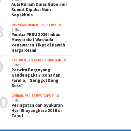
7
Aula Rumah Dinas Gubernur
Sumut Dipakai Main
Sepakbola
8
EKONOMI
,
MEDAN
,
PERISTIWA
83
Dilihat
Panitia PRSU 2026 Imbau
Masyarakat Waspada
Penawaran Tiket di Bawah
Harga Resmi
9
NASIONAL
,
SELEBRITIS/HIBURAN
83
Dilihat
Perwira Bergoyang
Gandeng Eks 7 Icons dan
Farelio, “Senggol Dong
Boss”
0
DAERAH
,
PERISTIWA
,
TAPUT
81
Dilihat
Peringatan dan Syukuran
Hari Bhayangkara 2016 di
Taput