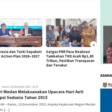
»
as PRR Pacu Realisasi
Kemnaker Berhasil Mediasi
The 4
ahan TKD Aceh Rp1,65
Perselisihan PHK PT Amos
Bahas 
iun, Pastikan Transparan
Indah Indonesia Perselisihan
Memen
Terukur
PHK PT Amos Indah Indonesia
Konsum
ASAHA
Pemuta
redaksi
Kamis, 10 Desember 2015 - 22:27
Video
ri Medan Melaksanakan Upacara Hari Anti
psi Sedunia Tahun 2015
DAN – Kamis, 10 Desember 2015, Kepala Kejaksaan Negeri Medan
i, […]