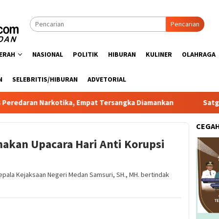
Pencarian
ERAH
NASIONAL
POLITIK
HIBURAN
KULINER
OLAHRAGA
N
SELEBRITIS/HIBURAN
ADVETORIAL
Narkotika, Empat Tersangka Diamankan
Satgas PRR Pacu R
CEGA
akan Upacara Hari Anti Korupsi
epala Kejaksaan Negeri Medan Samsuri, SH., MH. bertindak