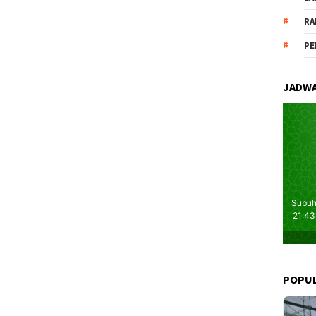
RA
PE
JADWA
POPU