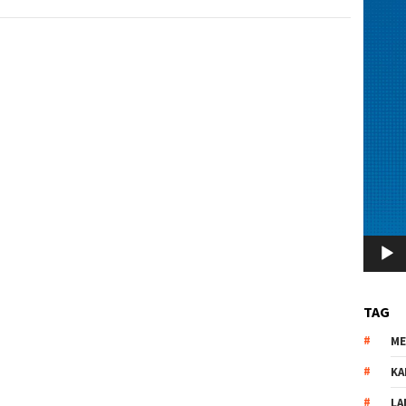
TAG
M
KA
LA