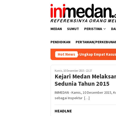
Loncat
ke
konten
MEDAN
SUMUT
PERISTIWA
DA
PENDIDIKAN
PERTANIAN/PERKEBUNA
atresnarkoba Polres Batu Bara Ungkap Empat Kasus Peredaran 
Hot News
Kamis, 10 Desember 2015 - 22:27
Kejari Medan Melaksan
Sedunia Tahun 2015
INIMEDAN - Kamis, 10 Desember 2015, K
sebagai Inspektur […]
HEADLNE