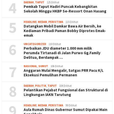
4
DAERAH
,
TAPUT
125 Dilihat
Pemkab Taput Hadiri Puncak Kebangkitan
Sekolah Minggu HKBP Se-Ressort Onan Hasang
5
HEADLINE
,
MEDAN
,
PERISTIWA
115 Dilihat
Datangkan Mobil Damkar Bawa Air Bersih, ke
Kediaman Pribadi Paman Bobby Diprotes Emak-
emak
6
UNCATEGORIZED
110 Dilihat
Perbaikan JDU diameter 1.000 mm milik
Perumda Tirtanadi di Jalan Purwo Gg.Family
Delitua, Berdampak …
7
NASIONAL
,
SUMUT
106 Dilihat
Anggaran Mulai Mengalir, Satgas PRR Pacu K/L
Eksekusi Pemulihan Permanen
8
DAERAH
,
POLITIK
,
TAPUT
104 Dilihat
Pelantikan Pejabat Fungsional dan Struktural di
Lingkungan IAKN Tarutung
9
HEADLINE
,
MEDAN
,
PERISTIWA
99 Dilihat
Aula Rumah Dinas Gubernur Sumut Dipakai Main