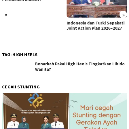
«
»
Indonesia dan Turki Sepakati
Satgas PRR Pacu Realisasi
Joint Action Plan 2026–2027
Tambahan TKD Aceh Rp1,65
Triliun, Pastikan Transparan
dan Terukur
TAG:
HIGH HEELS
Benarkah Pakai High Heels Tingkatkan Libido
Wanita?
CEGAH STUNTING