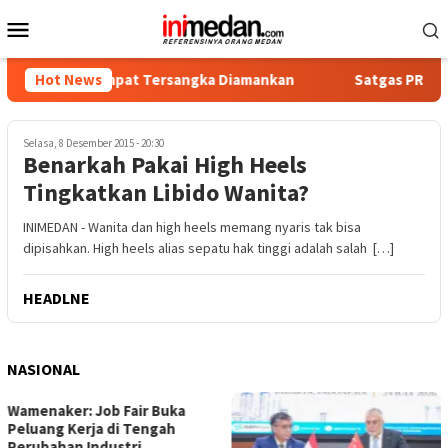
Loncat
Menu
ke
Mobile
konten
tika, Empat Tersangka Diamankan
Hot News
Satgas PRR Pacu Reali
Selasa, 8 Desember 2015 - 20:30
Benarkah Pakai High Heels
Tingkatkan Libido Wanita?
INIMEDAN - Wanita dan high heels memang nyaris tak bisa
dipisahkan. High heels alias sepatu hak tinggi adalah salah […]
HEADLNE
NASIONAL