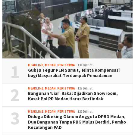
1
HEADLINE
,
MEDAN
,
PERISTIWA
134 Dilihat
Gubsu Tegur PLN Sumut, Minta Kompensasi
bagi Masyarakat Terdampak Pemadaman
2
HEADLINE
,
MEDAN
,
PERISTIWA
128 Dilihat
Bangunan ‘Liar’ Bakal Dijadikan Showroom,
Kasat Pol PP Medan Harus Bertindak
3
HEADLINE
,
MEDAN
,
PERISTIWA
127 Dilihat
Diduga Dibeking Oknum Anggota DPRD Medan,
Dua Bangunan Tanpa PBG Mulus Berdiri, Pemko
Kecolongan PAD