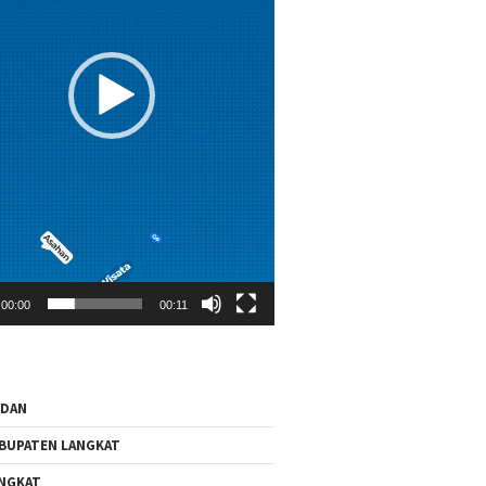
00:00
00:11
EDAN
BUPATEN LANGKAT
NGKAT