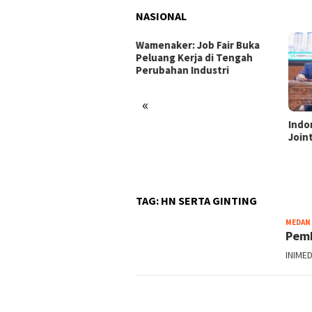
NASIONAL
enaker: Job Fair Buka
uang Kerja di Tengah
ubahan Industri
«
Indonesia dan Turki Sepakati
Satg
Joint Action Plan 2026–2027
Tamb
Tril
dan 
TAG:
HN SERTA GINTING
MEDAN
Pemb
INIMED