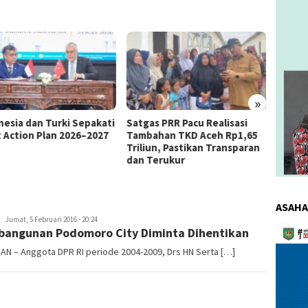
»
as PRR Pacu Realisasi
Kemnaker Berhasil Mediasi
The 4
ahan TKD Aceh Rp1,65
Perselisihan PHK PT Amos
Bahas 
iun, Pastikan Transparan
Indah Indonesia Perselisihan
Memen
Terukur
PHK PT Amos Indah Indonesia
Konsum
ASAHA
redaksi
Jumat, 5 Februari 2016 - 20:24
Pemuta
angunan Podomoro City Diminta Dihentikan
Video
AN – Anggota DPR RI periode 2004-2009, Drs HN Serta […]