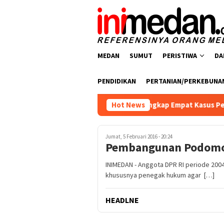
Loncat
ke
konten
MEDAN
SUMUT
PERISTIWA
DA
PENDIDIKAN
PERTANIAN/PERKEBUNA
resnarkoba Polres Batu Bara Ungkap Empat Kasus Peredaran Nar
Hot News
Jumat, 5 Februari 2016 - 20:24
Pembangunan Podomor
INIMEDAN - Anggota DPR RI periode 2004
khususnya penegak hukum agar […]
HEADLNE