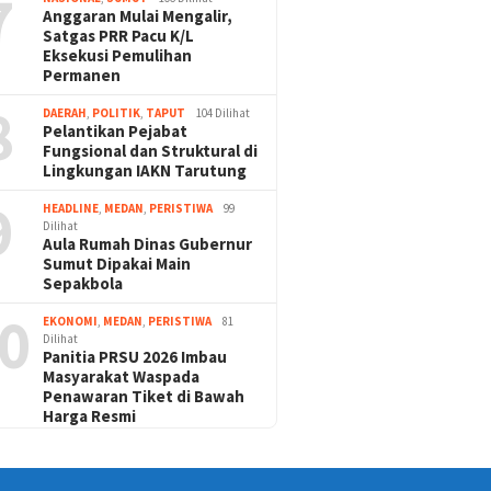
7
Anggaran Mulai Mengalir,
Satgas PRR Pacu K/L
Eksekusi Pemulihan
Permanen
8
DAERAH
,
POLITIK
,
TAPUT
104 Dilihat
Pelantikan Pejabat
Fungsional dan Struktural di
Lingkungan IAKN Tarutung
9
HEADLINE
,
MEDAN
,
PERISTIWA
99
Dilihat
Aula Rumah Dinas Gubernur
Sumut Dipakai Main
Sepakbola
0
EKONOMI
,
MEDAN
,
PERISTIWA
81
Dilihat
Panitia PRSU 2026 Imbau
Masyarakat Waspada
Penawaran Tiket di Bawah
Harga Resmi