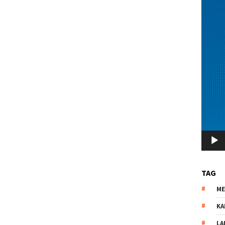
TAG
M
KA
LA