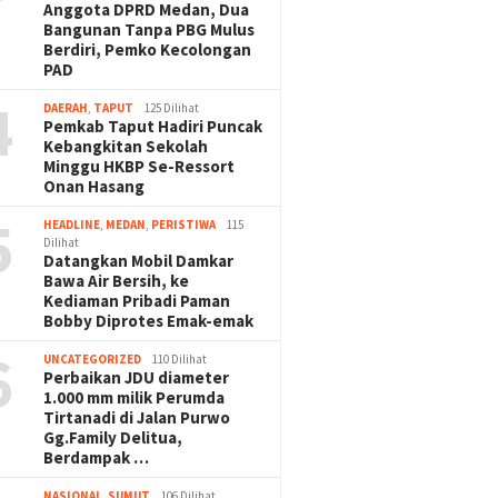
Anggota DPRD Medan, Dua
Bangunan Tanpa PBG Mulus
Berdiri, Pemko Kecolongan
PAD
4
DAERAH
,
TAPUT
125 Dilihat
Pemkab Taput Hadiri Puncak
Kebangkitan Sekolah
Minggu HKBP Se-Ressort
Onan Hasang
5
HEADLINE
,
MEDAN
,
PERISTIWA
115
Dilihat
Datangkan Mobil Damkar
Bawa Air Bersih, ke
Kediaman Pribadi Paman
Bobby Diprotes Emak-emak
6
UNCATEGORIZED
110 Dilihat
Perbaikan JDU diameter
1.000 mm milik Perumda
Tirtanadi di Jalan Purwo
Gg.Family Delitua,
Berdampak …
NASIONAL
,
SUMUT
106 Dilihat