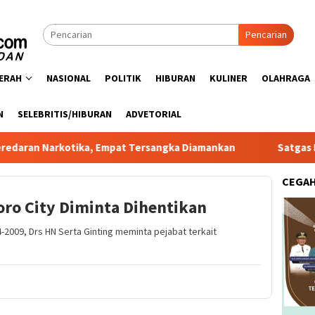
Pencarian
ERAH
NASIONAL
POLITIK
HIBURAN
KULINER
OLAHRAGA
N
SELEBRITIS/HIBURAN
ADVETORIAL
kotika, Empat Tersangka Diamankan
Satgas PRR Pacu Real
CEGA
o City Diminta Dihentikan
-2009, Drs HN Serta Ginting meminta pejabat terkait