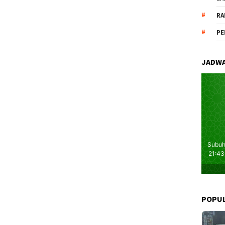
RA
PE
JADWA
POPU