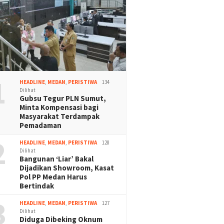
1
HEADLINE
,
MEDAN
,
PERISTIWA
134
Dilihat
Gubsu Tegur PLN Sumut,
Minta Kompensasi bagi
Masyarakat Terdampak
Pemadaman
2
HEADLINE
,
MEDAN
,
PERISTIWA
128
Dilihat
Bangunan ‘Liar’ Bakal
Dijadikan Showroom, Kasat
Pol PP Medan Harus
Bertindak
3
HEADLINE
,
MEDAN
,
PERISTIWA
127
Dilihat
Diduga Dibeking Oknum