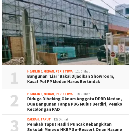
1
HEADLINE
,
MEDAN
,
PERISTIWA
131 Dilihat
Bangunan ‘Liar’ Bakal Dijadikan Showroom,
Kasat Pol PP Medan Harus Bertindak
2
HEADLINE
,
MEDAN
,
PERISTIWA
130 Dilihat
Diduga Dibeking Oknum Anggota DPRD Medan,
Dua Bangunan Tanpa PBG Mulus Berdiri, Pemko
Kecolongan PAD
3
DAERAH
,
TAPUT
127 Dilihat
Pemkab Taput Hadiri Puncak Kebangkitan
Sekolah Minggu HKBP Se-Ressort Onan Hasang