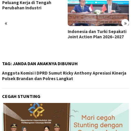
«
»
Indonesia dan Turki Sepakati
Satgas PRR Pacu Realisasi
Joint Action Plan 2026–2027
Tambahan TKD Aceh Rp1,65
Triliun, Pastikan Transparan
dan Terukur
TAG:
JANDA DAN ANAKNYA DIBUNUH
Anggota Komisi I DPRD Sumut Ricky Anthony Apresiasi Kinerja
Polsek Brandan dan Polres Langkat
CEGAH STUNTING