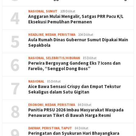
4
NASIONAL
,
SUMUT
109 Dilihat
Anggaran Mulai Mengalir, Satgas PRR Pacu K/L
Eksekusi Pemulihan Permanen
5
HEADLINE
,
MEDAN
,
PERISTIWA
104 Dilihat
Aula Rumah Dinas Gubernur Sumut Dipakai Main
Sepakbola
6
NASIONAL
,
SELEBRITIS/HIBURAN
85 Dilihat
Perwira Bergoyang Gandeng Eks 7 Icons dan
Farelio, “Senggol Dong Boss”
7
NASIONAL
85 Dilihat
Aice Bawa Sensasi Crispy dan Empat Tekstur
Sekaligus dalam Satu Gigitan
8
EKONOMI
,
MEDAN
,
PERISTIWA
84 Dilihat
Panitia PRSU 2026 Imbau Masyarakat Waspada
Penawaran Tiket di Bawah Harga Resmi
9
DAERAH
,
PERISTIWA
,
TAPUT
84 Dilihat
Peringatan dan Syukuran Hari Bhayangkara