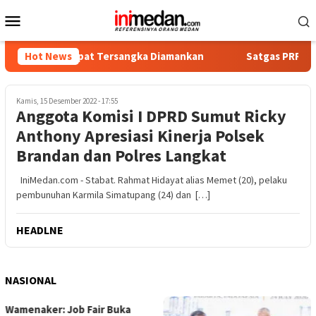
Loncat
Menu
ke
Mobile
konten
ika, Empat Tersangka Diamankan
Hot News
Satgas PRR Pacu Realis
Kamis, 15 Desember 2022 - 17:55
Anggota Komisi I DPRD Sumut Ricky
Anthony Apresiasi Kinerja Polsek
Brandan dan Polres Langkat
IniMedan.com - Stabat. Rahmat Hidayat alias Memet (20), pelaku
pembunuhan Karmila Simatupang (24) dan […]
HEADLNE
NASIONAL