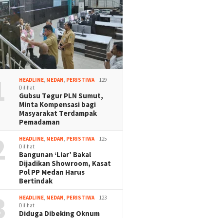
1
HEADLINE
,
MEDAN
,
PERISTIWA
129
Dilihat
Gubsu Tegur PLN Sumut,
Minta Kompensasi bagi
Masyarakat Terdampak
Pemadaman
2
HEADLINE
,
MEDAN
,
PERISTIWA
125
Dilihat
Bangunan ‘Liar’ Bakal
Dijadikan Showroom, Kasat
Pol PP Medan Harus
Bertindak
3
HEADLINE
,
MEDAN
,
PERISTIWA
123
Dilihat
Diduga Dibeking Oknum