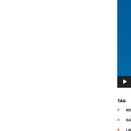
TAG
M
KA
LA