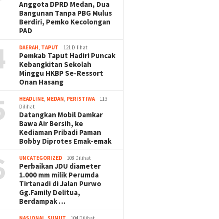
Anggota DPRD Medan, Dua
Bangunan Tanpa PBG Mulus
Berdiri, Pemko Kecolongan
PAD
4
DAERAH
,
TAPUT
121 Dilihat
Pemkab Taput Hadiri Puncak
Kebangkitan Sekolah
Minggu HKBP Se-Ressort
Onan Hasang
5
HEADLINE
,
MEDAN
,
PERISTIWA
113
Dilihat
Datangkan Mobil Damkar
Bawa Air Bersih, ke
Kediaman Pribadi Paman
Bobby Diprotes Emak-emak
6
UNCATEGORIZED
108 Dilihat
Perbaikan JDU diameter
1.000 mm milik Perumda
Tirtanadi di Jalan Purwo
Gg.Family Delitua,
Berdampak …
NASIONAL
,
SUMUT
104 Dilihat