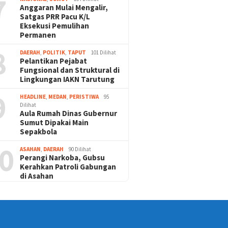
7
Anggaran Mulai Mengalir,
Satgas PRR Pacu K/L
Eksekusi Pemulihan
Permanen
8
DAERAH
,
POLITIK
,
TAPUT
101 Dilihat
Pelantikan Pejabat
Fungsional dan Struktural di
Lingkungan IAKN Tarutung
9
HEADLINE
,
MEDAN
,
PERISTIWA
95
Dilihat
Aula Rumah Dinas Gubernur
Sumut Dipakai Main
Sepakbola
0
ASAHAN
,
DAERAH
90 Dilihat
Perangi Narkoba, Gubsu
Kerahkan Patroli Gabungan
di Asahan