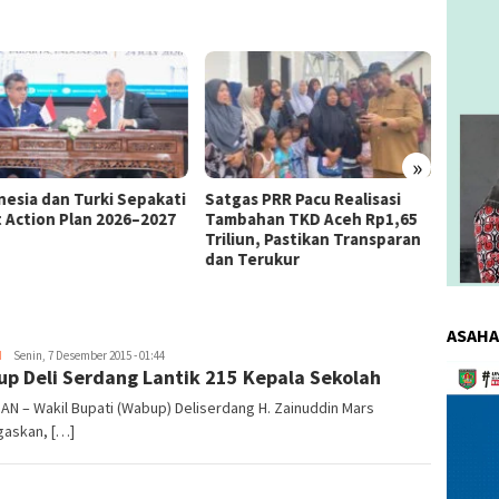
»
as PRR Pacu Realisasi
Kemnaker Berhasil Mediasi
The 4
ahan TKD Aceh Rp1,65
Perselisihan PHK PT Amos
Bahas 
iun, Pastikan Transparan
Indah Indonesia Perselisihan
Memen
Terukur
PHK PT Amos Indah Indonesia
Konsum
ASAHA
H
redaksi
Senin, 7 Desember 2015 - 01:44
Pemuta
p Deli Serdang Lantik 215 Kepala Sekolah
Video
AN – Wakil Bupati (Wabup) Deliserdang H. Zainuddin Mars
askan, […]