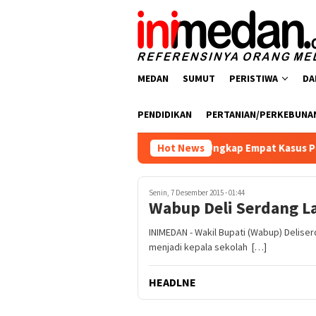
Loncat
ke
konten
MEDAN
SUMUT
PERISTIWA
DA
PENDIDIKAN
PERTANIAN/PERKEBUNA
resnarkoba Polres Batu Bara Ungkap Empat Kasus Peredaran Na
Hot News
Senin, 7 Desember 2015 - 01:44
Wabup Deli Serdang La
INIMEDAN - Wakil Bupati (Wabup) Delise
menjadi kepala sekolah […]
HEADLNE