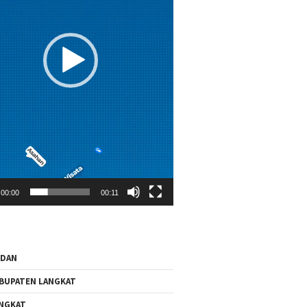
00:00
00:11
EDAN
BUPATEN LANGKAT
NGKAT