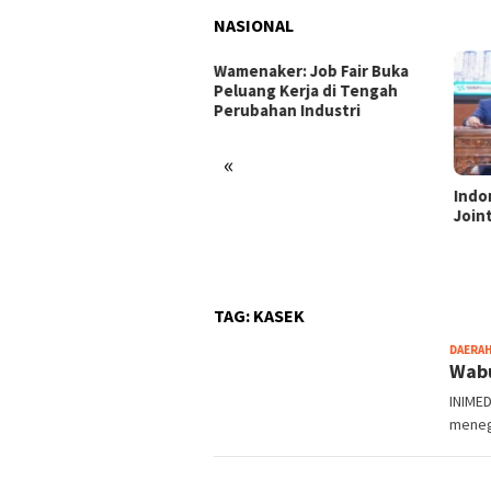
NASIONAL
enaker: Job Fair Buka
uang Kerja di Tengah
ubahan Industri
«
Indonesia dan Turki Sepakati
Satg
Joint Action Plan 2026–2027
Tamb
Tril
dan 
TAG:
KASEK
DAERA
Wabu
INIMED
meneg