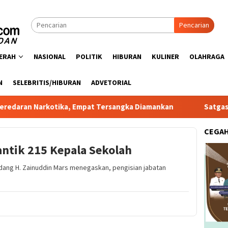
Pencarian
ERAH
NASIONAL
POLITIK
HIBURAN
KULINER
OLAHRAGA
N
SELEBRITIS/HIBURAN
ADVETORIAL
rkotika, Empat Tersangka Diamankan
Satgas PRR Pacu Rea
CEGA
ntik 215 Kepala Sekolah
rdang H. Zainuddin Mars menegaskan, pengisian jabatan