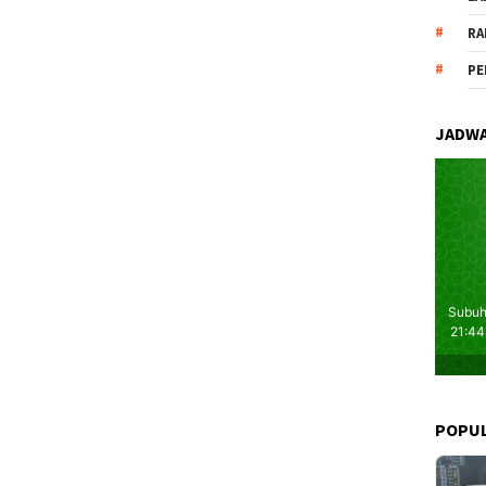
RA
PE
JADWA
POPU