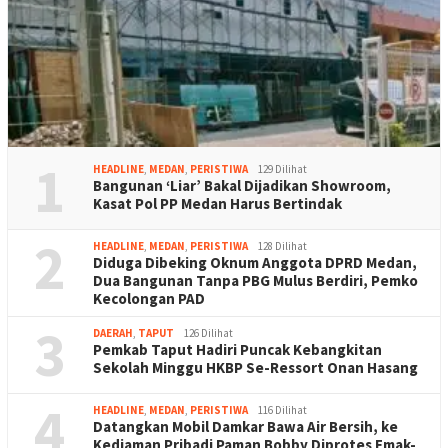
1
HEADLINE
,
MEDAN
,
PERISTIWA
129 Dilihat
Bangunan ‘Liar’ Bakal Dijadikan Showroom,
Kasat Pol PP Medan Harus Bertindak
2
HEADLINE
,
MEDAN
,
PERISTIWA
128 Dilihat
Diduga Dibeking Oknum Anggota DPRD Medan,
Dua Bangunan Tanpa PBG Mulus Berdiri, Pemko
Kecolongan PAD
3
DAERAH
,
TAPUT
126 Dilihat
Pemkab Taput Hadiri Puncak Kebangkitan
Sekolah Minggu HKBP Se-Ressort Onan Hasang
4
HEADLINE
,
MEDAN
,
PERISTIWA
116 Dilihat
Datangkan Mobil Damkar Bawa Air Bersih, ke
Kediaman Pribadi Paman Bobby Diprotes Emak-