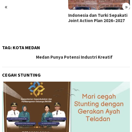
«
»
Indonesia dan Turki Sepakati
Satgas PRR Pacu Realisasi
Joint Action Plan 2026–2027
Tambahan TKD Aceh Rp1,65
Triliun, Pastikan Transparan
dan Terukur
TAG:
KOTA MEDAN
Medan Punya Potensi Industri Kreatif
CEGAH STUNTING