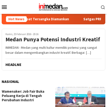
Loncat
Menu
ke
Mobile
konten
ika, Empat Tersangka Diamankan
Hot News
Satgas PRR Pacu Realis
Kamis, 25 Februari 2016 - 20:16
Medan Punya Potensi Industri Kreatif
INIMEDAN - Medan yang multi kultur memiliki potensi yang sangat
besar dalam mengembangkan industri kreatif. Berbagai […]
HEADLNE
NASIONAL