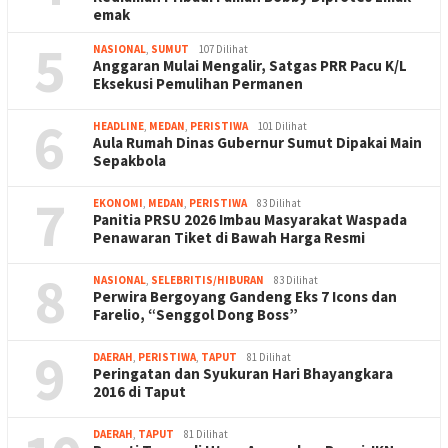
emak
5
NASIONAL
,
SUMUT
107 Dilihat
Anggaran Mulai Mengalir, Satgas PRR Pacu K/L
Eksekusi Pemulihan Permanen
6
HEADLINE
,
MEDAN
,
PERISTIWA
101 Dilihat
Aula Rumah Dinas Gubernur Sumut Dipakai Main
Sepakbola
7
EKONOMI
,
MEDAN
,
PERISTIWA
83 Dilihat
Panitia PRSU 2026 Imbau Masyarakat Waspada
Penawaran Tiket di Bawah Harga Resmi
8
NASIONAL
,
SELEBRITIS/HIBURAN
83 Dilihat
Perwira Bergoyang Gandeng Eks 7 Icons dan
Farelio, “Senggol Dong Boss”
9
DAERAH
,
PERISTIWA
,
TAPUT
81 Dilihat
Peringatan dan Syukuran Hari Bhayangkara
2016 di Taput
DAERAH
,
TAPUT
81 Dilihat