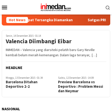
Loncat
Menu
ke
Mobile
konten
tika, Empat Tersangka Diamankan
Hot News
Satgas PRR Pacu Realis
Senin, 14 Desember 2015 - 01:14
Valencia Diimbangi Eibar
INIMEDAN – Valencia yang diarsiteki pelatih baru Gary Neville
kembali belum meraih kemenangan. Dalam laga teranyar, […]
HEADLNE
Minggu, 13 Desember 2015 - 01:34
Sabtu, 12 Desember 2015 - 14:09
Barcelona Ditahan
Preview Barcelona vs
Deportivo 2-2
Deportivo : Problem Messi
dan Neymar
NASIONAL