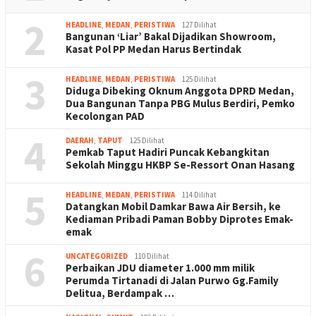
2
HEADLINE
,
MEDAN
,
PERISTIWA
127 Dilihat
Bangunan ‘Liar’ Bakal Dijadikan Showroom,
Kasat Pol PP Medan Harus Bertindak
3
HEADLINE
,
MEDAN
,
PERISTIWA
125 Dilihat
Diduga Dibeking Oknum Anggota DPRD Medan,
Dua Bangunan Tanpa PBG Mulus Berdiri, Pemko
Kecolongan PAD
4
DAERAH
,
TAPUT
125 Dilihat
Pemkab Taput Hadiri Puncak Kebangkitan
Sekolah Minggu HKBP Se-Ressort Onan Hasang
5
HEADLINE
,
MEDAN
,
PERISTIWA
114 Dilihat
Datangkan Mobil Damkar Bawa Air Bersih, ke
Kediaman Pribadi Paman Bobby Diprotes Emak-
emak
6
UNCATEGORIZED
110 Dilihat
Perbaikan JDU diameter 1.000 mm milik
Perumda Tirtanadi di Jalan Purwo Gg.Family
Delitua, Berdampak …