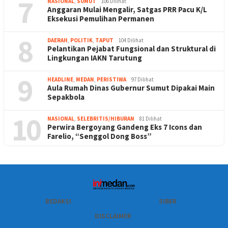
7
NASIONAL
,
SUMUT
106 Dilihat
Anggaran Mulai Mengalir, Satgas PRR Pacu K/L
Eksekusi Pemulihan Permanen
8
DAERAH
,
POLITIK
,
TAPUT
104 Dilihat
Pelantikan Pejabat Fungsional dan Struktural di
Lingkungan IAKN Tarutung
9
HEADLINE
,
MEDAN
,
PERISTIWA
97 Dilihat
Aula Rumah Dinas Gubernur Sumut Dipakai Main
Sepakbola
10
NASIONAL
,
SELEBRITIS/HIBURAN
81 Dilihat
Perwira Bergoyang Gandeng Eks 7 Icons dan
Farelio, “Senggol Dong Boss”
REDAKSI
SIBER
DISCLAIMER