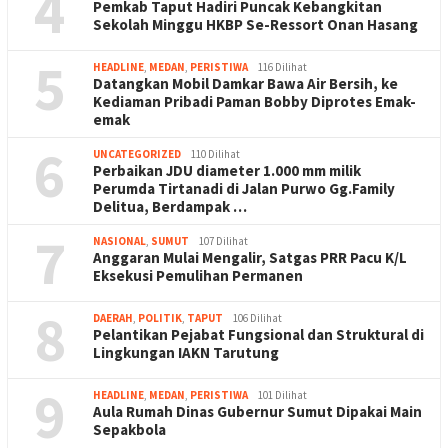
4
Pemkab Taput Hadiri Puncak Kebangkitan
Sekolah Minggu HKBP Se-Ressort Onan Hasang
5
HEADLINE
,
MEDAN
,
PERISTIWA
116 Dilihat
Datangkan Mobil Damkar Bawa Air Bersih, ke
Kediaman Pribadi Paman Bobby Diprotes Emak-
emak
6
UNCATEGORIZED
110 Dilihat
Perbaikan JDU diameter 1.000 mm milik
Perumda Tirtanadi di Jalan Purwo Gg.Family
Delitua, Berdampak …
7
NASIONAL
,
SUMUT
107 Dilihat
Anggaran Mulai Mengalir, Satgas PRR Pacu K/L
Eksekusi Pemulihan Permanen
8
DAERAH
,
POLITIK
,
TAPUT
106 Dilihat
Pelantikan Pejabat Fungsional dan Struktural di
Lingkungan IAKN Tarutung
9
HEADLINE
,
MEDAN
,
PERISTIWA
101 Dilihat
Aula Rumah Dinas Gubernur Sumut Dipakai Main
Sepakbola