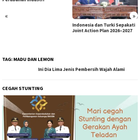
«
»
Indonesia dan Turki Sepakati
Satgas PRR Pacu Realisasi
Joint Action Plan 2026–2027
Tambahan TKD Aceh Rp1,65
Triliun, Pastikan Transparan
dan Terukur
TAG:
MADU DAN LEMON
Ini Dia Lima Jenis Pembersih Wajah Alami
CEGAH STUNTING