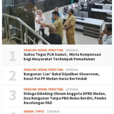
1
HEADLINE
,
MEDAN
,
PERISTIWA
134 Dilihat
Gubsu Tegur PLN Sumut, Minta Kompensasi
bagi Masyarakat Terdampak Pemadaman
2
HEADLINE
,
MEDAN
,
PERISTIWA
129 Dilihat
Bangunan ‘Liar’ Bakal Dijadikan Showroom,
Kasat Pol PP Medan Harus Bertindak
3
HEADLINE
,
MEDAN
,
PERISTIWA
127 Dilihat
Diduga Dibeking Oknum Anggota DPRD Medan,
Dua Bangunan Tanpa PBG Mulus Berdiri, Pemko
Kecolongan PAD
DAERAH
,
TAPUT
125 Dilihat