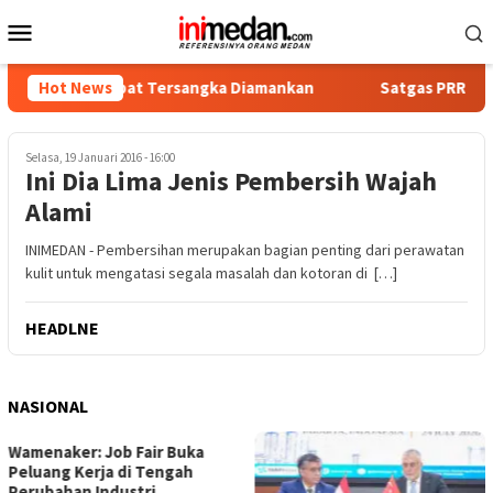
Loncat
Menu
ke
Mobile
konten
ika, Empat Tersangka Diamankan
Hot News
Satgas PRR Pacu Realisa
Selasa, 19 Januari 2016 - 16:00
Ini Dia Lima Jenis Pembersih Wajah
Alami
INIMEDAN - Pembersihan merupakan bagian penting dari perawatan
kulit untuk mengatasi segala masalah dan kotoran di […]
HEADLNE
NASIONAL