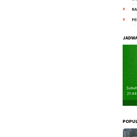
RA
PE
JADWA
POPU