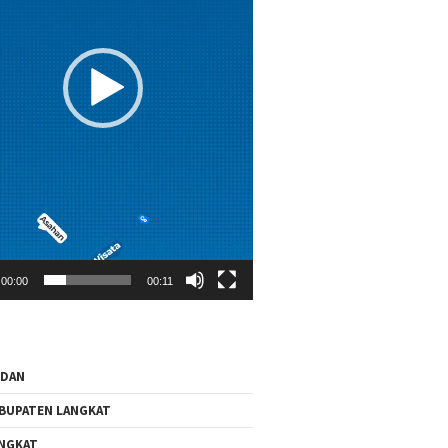
00:00
00:11
EDAN
BUPATEN LANGKAT
NGKAT