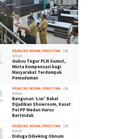
1
HEADLINE
,
MEDAN
,
PERISTIWA
130
Dilihat
Gubsu Tegur PLN Sumut,
Minta Kompensasi bagi
Masyarakat Terdampak
Pemadaman
2
HEADLINE
,
MEDAN
,
PERISTIWA
126
Dilihat
Bangunan ‘Liar’ Bakal
Dijadikan Showroom, Kasat
Pol PP Medan Harus
Bertindak
3
HEADLINE
,
MEDAN
,
PERISTIWA
124
Dilihat
Diduga Dibeking Oknum