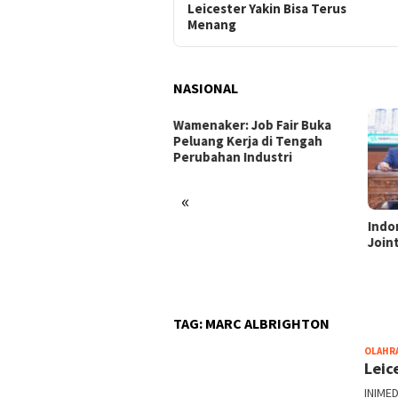
Leicester Yakin Bisa Terus
Menang
NASIONAL
enaker: Job Fair Buka
uang Kerja di Tengah
ubahan Industri
«
Indonesia dan Turki Sepakati
Satg
Joint Action Plan 2026–2027
Tamb
Tril
dan 
TAG:
MARC ALBRIGHTON
OLAHR
Leic
INIME