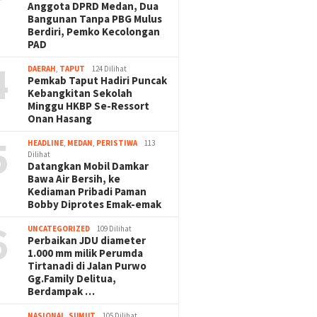
Anggota DPRD Medan, Dua
Bangunan Tanpa PBG Mulus
Berdiri, Pemko Kecolongan
PAD
4
DAERAH
,
TAPUT
124 Dilihat
Pemkab Taput Hadiri Puncak
Kebangkitan Sekolah
Minggu HKBP Se-Ressort
Onan Hasang
5
HEADLINE
,
MEDAN
,
PERISTIWA
113
Dilihat
Datangkan Mobil Damkar
Bawa Air Bersih, ke
Kediaman Pribadi Paman
Bobby Diprotes Emak-emak
6
UNCATEGORIZED
109 Dilihat
Perbaikan JDU diameter
1.000 mm milik Perumda
Tirtanadi di Jalan Purwo
Gg.Family Delitua,
Berdampak …
NASIONAL
,
SUMUT
105 Dilihat