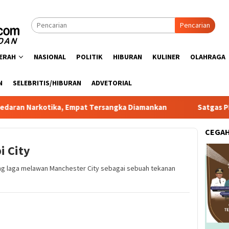
Pencarian
ERAH
NASIONAL
POLITIK
HIBURAN
KULINER
OLAHRAGA
N
SELEBRITIS/HIBURAN
ADVETORIAL
tika, Empat Tersangka Diamankan
Satgas PRR Pacu Reali
CEGA
i City
ng laga melawan Manchester City sebagai sebuah tekanan