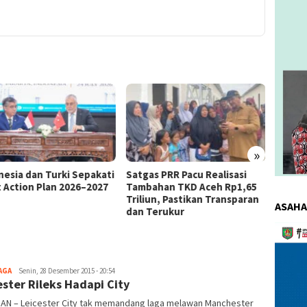
»
as PRR Pacu Realisasi
Kemnaker Berhasil Mediasi
The 4
ahan TKD Aceh Rp1,65
Perselisihan PHK PT Amos
Bahas 
iun, Pastikan Transparan
Indah Indonesia Perselisihan
Memen
ASAHA
Terukur
PHK PT Amos Indah Indonesia
Konsum
Pemuta
Video
AGA
redaksi
Senin, 28 Desember 2015 - 20:54
ester Rileks Hadapi City
DAN – Leicester City tak memandang laga melawan Manchester