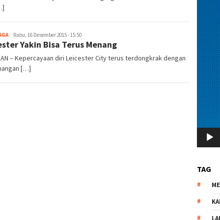
…]
AGA
redaksi
Rabu, 16 Desember 2015 - 15:50
ester Yakin Bisa Terus Menang
AN – Kepercayaan diri Leicester City terus terdongkrak dengan
angan […]
TAG
M
KA
LA