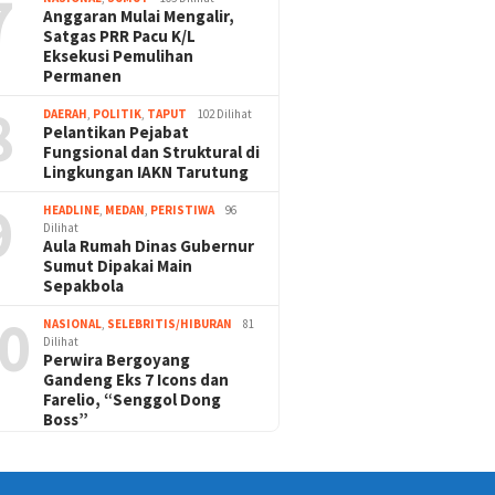
7
Anggaran Mulai Mengalir,
Satgas PRR Pacu K/L
Eksekusi Pemulihan
Permanen
8
DAERAH
,
POLITIK
,
TAPUT
102 Dilihat
Pelantikan Pejabat
Fungsional dan Struktural di
Lingkungan IAKN Tarutung
9
HEADLINE
,
MEDAN
,
PERISTIWA
96
Dilihat
Aula Rumah Dinas Gubernur
Sumut Dipakai Main
Sepakbola
0
NASIONAL
,
SELEBRITIS/HIBURAN
81
Dilihat
Perwira Bergoyang
Gandeng Eks 7 Icons dan
Farelio, “Senggol Dong
Boss”