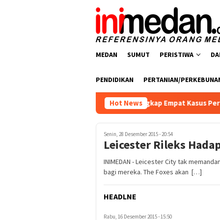
Loncat
ke
konten
MEDAN
SUMUT
PERISTIWA
DA
PENDIDIKAN
PERTANIAN/PERKEBUNA
snarkoba Polres Batu Bara Ungkap Empat Kasus Peredaran Narko
Hot News
Senin, 28 Desember 2015 - 20:54
Leicester Rileks Hadap
INIMEDAN - Leicester City tak memanda
bagi mereka. The Foxes akan […]
HEADLNE
Rabu, 16 Desember 2015 - 15:50