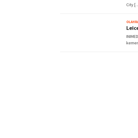
City [
OLAHR
Leic
INIMED
kemen