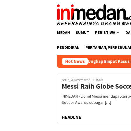
Loncat
ke
konten
MEDAN
SUMUT
PERISTIWA
DA
PENDIDIKAN
PERTANIAN/PERKEBUNA
tresnarkoba Polres Batu Bara Ungkap Empat Kasus Peredaran Na
Hot News
Senin, 28 Desember 2015 - 02:07
Messi Raih Globe Socc
INIMEDAN - Lionel Messi mendapatkan p
Soccer Awards sebagai […]
HEADLNE