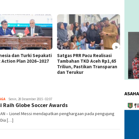
»
as PRR Pacu Realisasi
Kemnaker Berhasil Mediasi
The 4
ahan TKD Aceh Rp1,65
Perselisihan PHK PT Amos
Bahas 
iun, Pastikan Transparan
Indah Indonesia Perselisihan
Memen
Terukur
PHK PT Amos Indah Indonesia
Konsum
ASAHA
AGA
redaksi
Senin, 28 Desember 2015 - 02:07
Pemuta
i Raih Globe Soccer Awards
Video
DAN – Lionel Messi mendapatkan penghargaan pada pengujung
 Dia […]