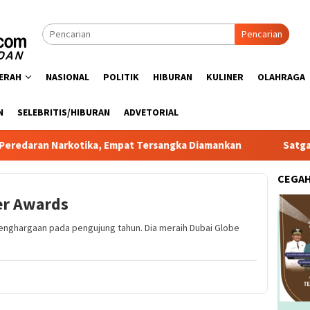
Pencarian
ERAH
NASIONAL
POLITIK
HIBURAN
KULINER
OLAHRAGA
N
SELEBRITIS/HIBURAN
ADVETORIAL
rkotika, Empat Tersangka Diamankan
Satgas PRR Pacu Re
CEGA
er Awards
enghargaan pada pengujung tahun. Dia meraih Dubai Globe