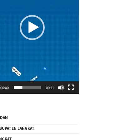
00:00
00:11
EDAN
BUPATEN LANGKAT
NGKAT