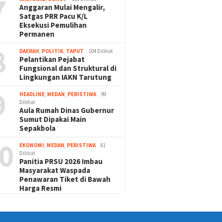
7
Anggaran Mulai Mengalir,
Satgas PRR Pacu K/L
Eksekusi Pemulihan
Permanen
8
DAERAH
,
POLITIK
,
TAPUT
104 Dilihat
Pelantikan Pejabat
Fungsional dan Struktural di
Lingkungan IAKN Tarutung
9
HEADLINE
,
MEDAN
,
PERISTIWA
99
Dilihat
Aula Rumah Dinas Gubernur
Sumut Dipakai Main
Sepakbola
0
EKONOMI
,
MEDAN
,
PERISTIWA
81
Dilihat
Panitia PRSU 2026 Imbau
Masyarakat Waspada
Penawaran Tiket di Bawah
Harga Resmi