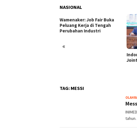
NASIONAL
enaker: Job Fair Buka
uang Kerja di Tengah
ubahan Industri
«
Indonesia dan Turki Sepakati
Satg
Joint Action Plan 2026–2027
Tamb
Tril
dan 
TAG:
MESSI
OLAHR
Mess
INIME
tahun.