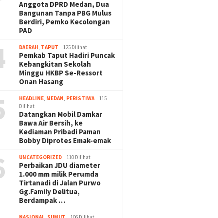
Anggota DPRD Medan, Dua
Bangunan Tanpa PBG Mulus
Berdiri, Pemko Kecolongan
PAD
4
DAERAH
,
TAPUT
125 Dilihat
Pemkab Taput Hadiri Puncak
Kebangkitan Sekolah
Minggu HKBP Se-Ressort
Onan Hasang
5
HEADLINE
,
MEDAN
,
PERISTIWA
115
Dilihat
Datangkan Mobil Damkar
Bawa Air Bersih, ke
Kediaman Pribadi Paman
Bobby Diprotes Emak-emak
6
UNCATEGORIZED
110 Dilihat
Perbaikan JDU diameter
1.000 mm milik Perumda
Tirtanadi di Jalan Purwo
Gg.Family Delitua,
Berdampak …
NASIONAL
,
SUMUT
106 Dilihat