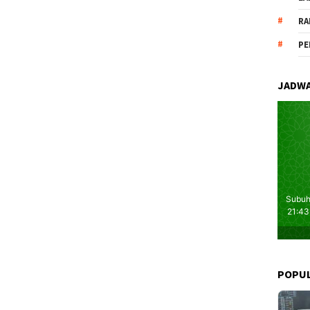
RA
PE
JADWA
POPU