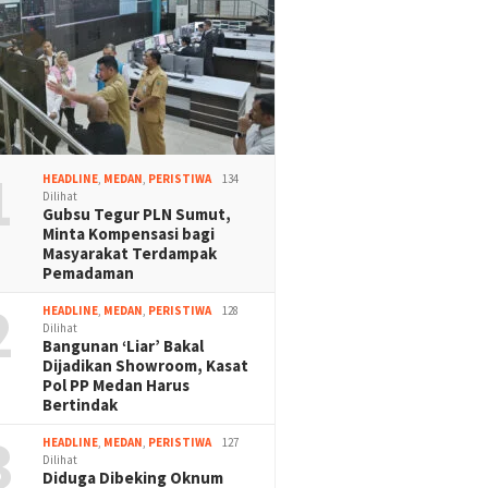
1
HEADLINE
,
MEDAN
,
PERISTIWA
134
Dilihat
Gubsu Tegur PLN Sumut,
Minta Kompensasi bagi
Masyarakat Terdampak
Pemadaman
2
HEADLINE
,
MEDAN
,
PERISTIWA
128
Dilihat
Bangunan ‘Liar’ Bakal
Dijadikan Showroom, Kasat
Pol PP Medan Harus
Bertindak
3
HEADLINE
,
MEDAN
,
PERISTIWA
127
Dilihat
Diduga Dibeking Oknum