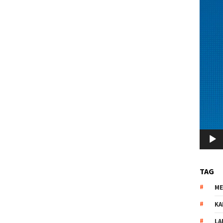
TAG
M
KA
LA