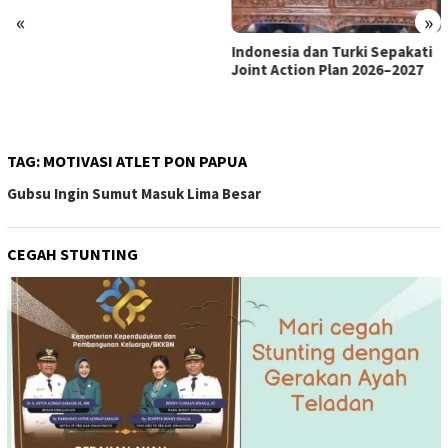
«
»
Indonesia dan Turki Sepakati
Satgas PRR Pacu Realisasi
Joint Action Plan 2026–2027
Tambahan TKD Aceh Rp1,65
Triliun, Pastikan Transparan
dan Terukur
TAG:
MOTIVASI ATLET PON PAPUA
Gubsu Ingin Sumut Masuk Lima Besar
CEGAH STUNTING