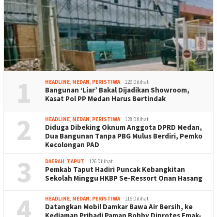
1
HEADLINE
,
MEDAN
,
PERISTIWA
129 Dilihat
Bangunan ‘Liar’ Bakal Dijadikan Showroom,
Kasat Pol PP Medan Harus Bertindak
2
HEADLINE
,
MEDAN
,
PERISTIWA
128 Dilihat
Diduga Dibeking Oknum Anggota DPRD Medan,
Dua Bangunan Tanpa PBG Mulus Berdiri, Pemko
Kecolongan PAD
3
DAERAH
,
TAPUT
126 Dilihat
Pemkab Taput Hadiri Puncak Kebangkitan
Sekolah Minggu HKBP Se-Ressort Onan Hasang
4
HEADLINE
,
MEDAN
,
PERISTIWA
116 Dilihat
Datangkan Mobil Damkar Bawa Air Bersih, ke
Kediaman Pribadi Paman Bobby Diprotes Emak-