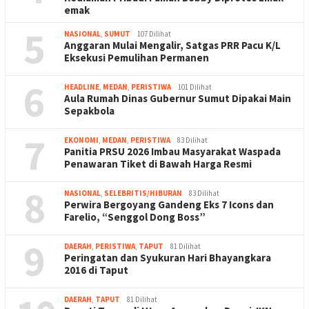
emak
5
NASIONAL
,
SUMUT
107 Dilihat
Anggaran Mulai Mengalir, Satgas PRR Pacu K/L
Eksekusi Pemulihan Permanen
6
HEADLINE
,
MEDAN
,
PERISTIWA
101 Dilihat
Aula Rumah Dinas Gubernur Sumut Dipakai Main
Sepakbola
7
EKONOMI
,
MEDAN
,
PERISTIWA
83 Dilihat
Panitia PRSU 2026 Imbau Masyarakat Waspada
Penawaran Tiket di Bawah Harga Resmi
8
NASIONAL
,
SELEBRITIS/HIBURAN
83 Dilihat
Perwira Bergoyang Gandeng Eks 7 Icons dan
Farelio, “Senggol Dong Boss”
9
DAERAH
,
PERISTIWA
,
TAPUT
81 Dilihat
Peringatan dan Syukuran Hari Bhayangkara
2016 di Taput
DAERAH
,
TAPUT
81 Dilihat