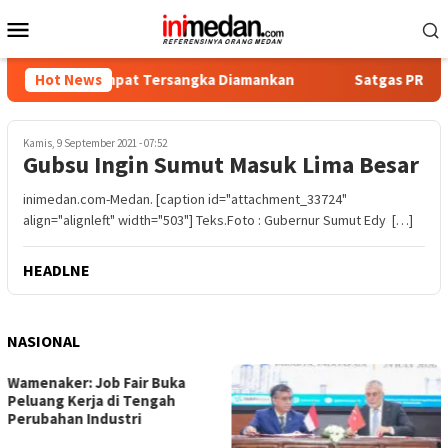
Loncat
Menu
ke
Mobile
konten
tika, Empat Tersangka Diamankan
Hot News
Satgas PRR Pacu Reali
Kamis, 9 September 2021 - 07:52
Gubsu Ingin Sumut Masuk Lima Besar
inimedan.com-Medan. [caption id="attachment_33724"
align="alignleft" width="503"] Teks.Foto : Gubernur Sumut Edy […]
HEADLNE
NASIONAL